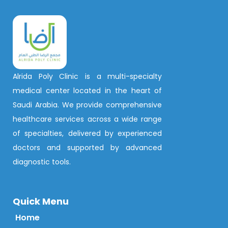
Alrida Poly Clinic is a multi-specialty
medical center located in the heart of
Saudi Arabia. We provide comprehensive
healthcare services across a wide range
of specialties, delivered by experienced
doctors and supported by advanced
diagnostic tools.
Quick Menu
Home