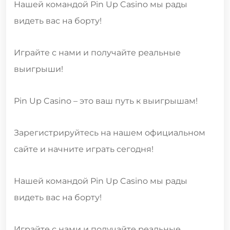
Нашей командой Pin Up Casino мы рады
видеть вас на борту!
Играйте с нами и получайте реальные
выигрыши!
Pin Up Casino – это ваш путь к выигрышам!
Зарегистрируйтесь на нашем официальном
сайте и начните играть сегодня!
Нашей командой Pin Up Casino мы рады
видеть вас на борту!
Играйте с нами и получайте реальные