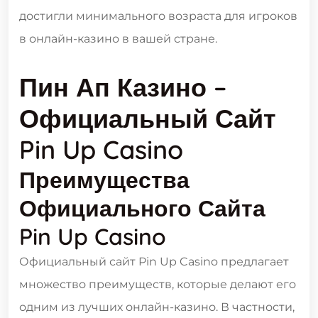
достигли минимального возраста для игроков
в онлайн-казино в вашей стране.
Пин Ап Казино –
Официальный Сайт
Pin Up Casino
Преимущества
Официального Сайта
Pin Up Casino
Официальный сайт Pin Up Casino предлагает
множество преимуществ, которые делают его
одним из лучших онлайн-казино. В частности,