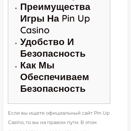
Преимущества
Игры На Pin Up
Casino
Удобство И
Безопасность
Как Мы
Обеспечиваем
Безопасность
Если вы ищете официальный сайт Pin Up
Casino, то вы на правом пути. В этом