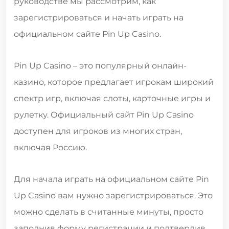
руководстве мы рассмотрим, как
зарегистрироваться и начать играть на
официальном сайте Pin Up Casino.
Pin Up Casino – это популярный онлайн-
казино, которое предлагает игрокам широкий
спектр игр, включая слоты, карточные игры и
рулетку. Официальный сайт Pin Up Casino
доступен для игроков из многих стран,
включая Россию.
Для начала играть на официальном сайте Pin
Up Casino вам нужно зарегистрироваться. Это
можно сделать в считанные минуты, просто
заполнив форму регистрации и подтвердив