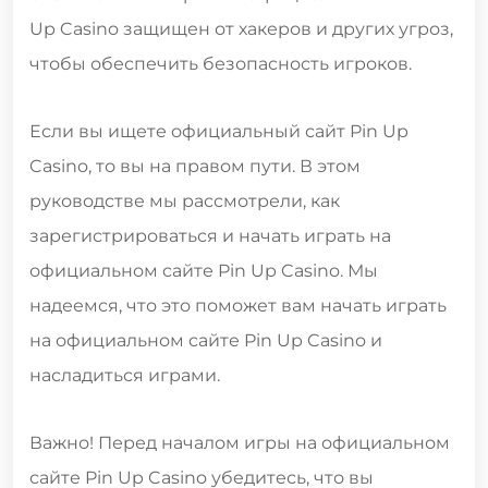
Up Casino защищен от хакеров и других угроз,
чтобы обеспечить безопасность игроков.
Если вы ищете официальный сайт Pin Up
Casino, то вы на правом пути. В этом
руководстве мы рассмотрели, как
зарегистрироваться и начать играть на
официальном сайте Pin Up Casino. Мы
надеемся, что это поможет вам начать играть
на официальном сайте Pin Up Casino и
насладиться играми.
Важно! Перед началом игры на официальном
сайте Pin Up Casino убедитесь, что вы