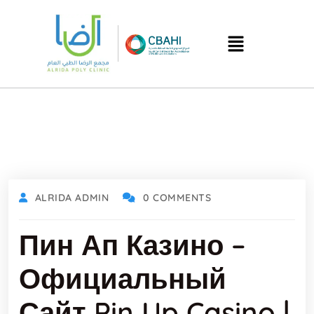
ALRIDA ADMIN
0 COMMENTS
Пин Ап Казино –
Официальный
Сайт Pin Up Casino |