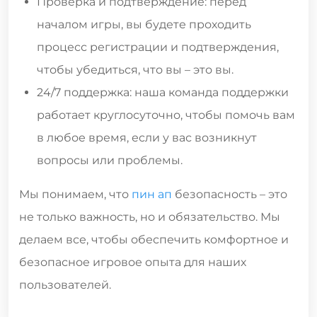
Проверка и подтверждение: перед
началом игры, вы будете проходить
процесс регистрации и подтверждения,
чтобы убедиться, что вы – это вы.
24/7 поддержка: наша команда поддержки
работает круглосуточно, чтобы помочь вам
в любое время, если у вас возникнут
вопросы или проблемы.
Мы понимаем, что
пин ап
безопасность – это
не только важность, но и обязательство. Мы
делаем все, чтобы обеспечить комфортное и
безопасное игровое опыта для наших
пользователей.