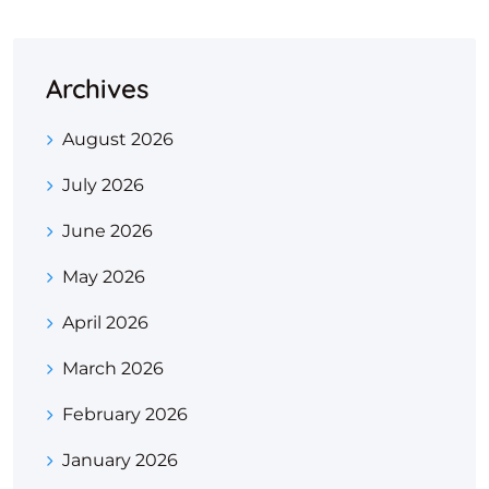
Archives
August 2026
July 2026
June 2026
May 2026
April 2026
March 2026
February 2026
January 2026