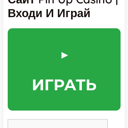
Входи И Играй
▶️
ИГРАТЬ