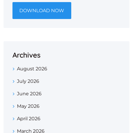
DOWNLOAD NOW
Archives
August 2026
July 2026
June 2026
May 2026
April 2026
March 2026