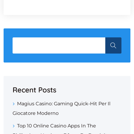
Recent Posts
Magius Casino: Gaming Quick‑Hit Per Il
Giocatore Moderno
Top 10 Online Casino Apps In The