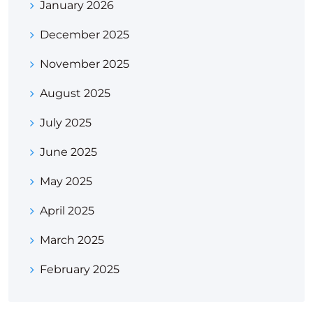
January 2026
December 2025
November 2025
August 2025
July 2025
June 2025
May 2025
April 2025
March 2025
February 2025