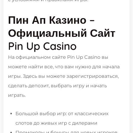
Пин Ап Казино –
Официальный Сайт
Pin Up Casino
На официальном сайте Pin Up Casino вы
можете найти все, что вам нужно для начала
игры. Здесь вы можете зарегистрироваться,
сделать депозит, выбрать игру и начать
играть.
Большой выбор игр: от классических
слотов до живых игр с дилерами
Промокоды и бонусы для новых игроков