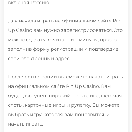
включая Россию.
Для начала играть на официальном сайте Pin
Up Casino вам нужно зарегистрироваться. Это
можно сделать в считанные минуты, просто
заполнив форму регистрации и подтвердив
свой электронный адрес.
После регистрации вы сможете начать играть
на официальном сайте Pin Up Casino. Вам
будет доступен широкий спектр игр, включая
слоты, карточные игры и рулетку. Вы можете
выбрать игру, которая вам понравится, и
начать играть.