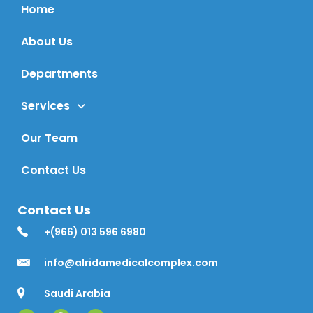
Home
About Us
Departments
Services
Our Team
Contact Us
Contact Us
+(966) 013 596 6980
info@alridamedicalcomplex.com
Saudi Arabia