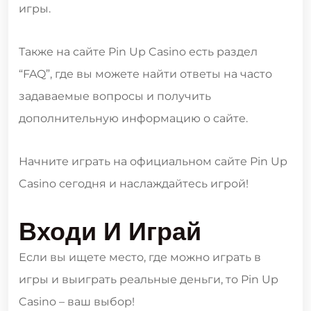
игры.
Также на сайте Pin Up Casino есть раздел
“FAQ”, где вы можете найти ответы на часто
задаваемые вопросы и получить
дополнительную информацию о сайте.
Начните играть на официальном сайте Pin Up
Casino сегодня и наслаждайтесь игрой!
Входи И Играй
Если вы ищете место, где можно играть в
игры и выиграть реальные деньги, то Pin Up
Casino – ваш выбор!