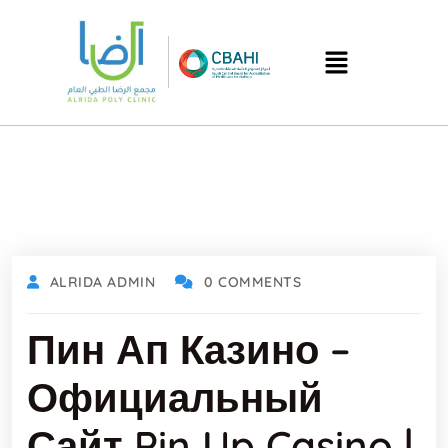
ALRIDA ADMIN
0 COMMENTS
Пин Ап Казино –
Официальный
Сайт Pin Up Casino |