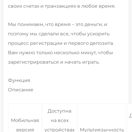
своих счетах и транзакциях в любое время.
Мы понимаем, что время – это деньги, и
поэтому мы сделали все, чтобы ускорить
процесс регистрации и первого депозита.
Вам нужно только несколько минут, чтобы
зарегистрироваться и начать играть.
Функция
Описание
Доступна
Мобильная
на всех
версия
устройствах
Мультиязычность