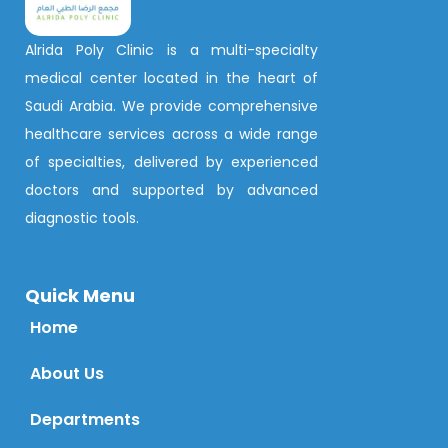
Alrida Poly Clinic is a multi-specialty
medical center located in the heart of
Saudi Arabia. We provide comprehensive
healthcare services across a wide range
of specialties, delivered by experienced
doctors and supported by advanced
diagnostic tools.
Quick Menu
Home
About Us
Departments