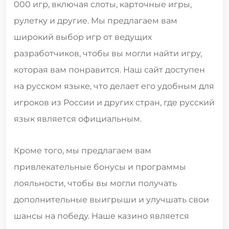
000 игр, включая слоты, карточные игры,
рулетку и другие. Мы предлагаем вам
широкий выбор игр от ведущих
разработчиков, чтобы вы могли найти игру,
которая вам понравится. Наш сайт доступен
на русском языке, что делает его удобным для
игроков из России и других стран, где русский
язык является официальным.
Кроме того, мы предлагаем вам
привлекательные бонусы и программы
лояльности, чтобы вы могли получать
дополнительные выигрыши и улучшать свои
шансы на победу. Наше казино является