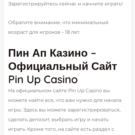
Зарегистрируйтесь сейчас и начните играть!
Обратите внимание, что минимальный
возраст для игроков – 18 лет.
Пин Ап Казино –
Официальный Сайт
Pin Up Casino
На официальном сайте Pin Up Casino вы
можете найти все, что вам нужно для начала
игры. Здесь вы можете зарегистрироваться,
сделать депозит, выбрать игру и начать
играть. Кроме того, на сайте есть раздел с