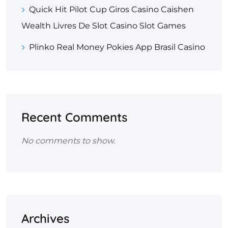
Quick Hit Pilot Cup Giros Casino Caishen
Wealth Livres De Slot Casino Slot Games
Plinko Real Money Pokies App Brasil Casino
Recent Comments
No comments to show.
Archives