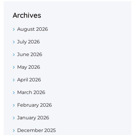
Archives
August 2026
July 2026
June 2026
May 2026
April 2026
March 2026
February 2026
January 2026
December 2025