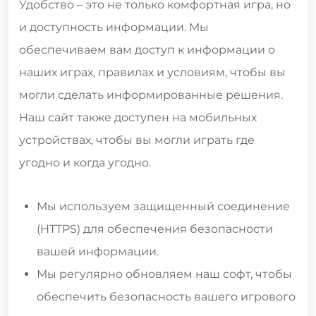
Удобство – это не только комфортная игра, но
и доступность информации. Мы
обеспечиваем вам доступ к информации о
наших играх, правилах и условиям, чтобы вы
могли сделать информированные решения.
Наш сайт также доступен на мобильных
устройствах, чтобы вы могли играть где
угодно и когда угодно.
Мы используем защищенный соединение
(HTTPS) для обеспечения безопасности
вашей информации.
Мы регулярно обновляем наш софт, чтобы
обеспечить безопасность вашего игрового