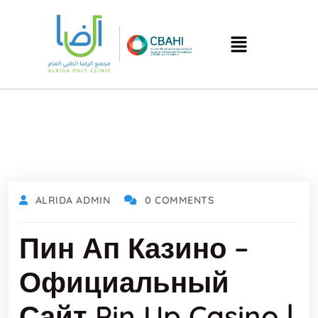
ALRIDA ADMIN
0 COMMENTS
Пин Ап Казино –
Официальный
Сайт Pin Up Casino |