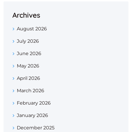
Archives
August 2026
July 2026
June 2026
May 2026
April 2026
March 2026
February 2026
January 2026
December 2025