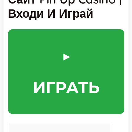
Входи И Играй
▶️
ИГРАТЬ