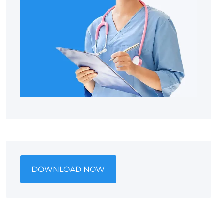
DOWNLOAD NOW