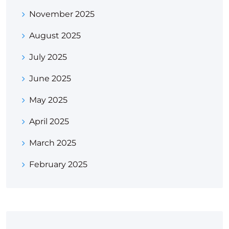
November 2025
August 2025
July 2025
June 2025
May 2025
April 2025
March 2025
February 2025