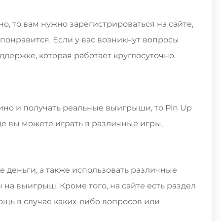
но, то вам нужно зарегистрироваться на сайте,
 понравится. Если у вас возникнут вопросы
ддержке, которая работает круглосуточно.
зино и получать реальные выигрыши, то Pin Up
де вы можете играть в различные игры,
ые деньги, а также использовать различные
 на выигрыш. Кроме того, на сайте есть раздел
ощь в случае каких-либо вопросов или