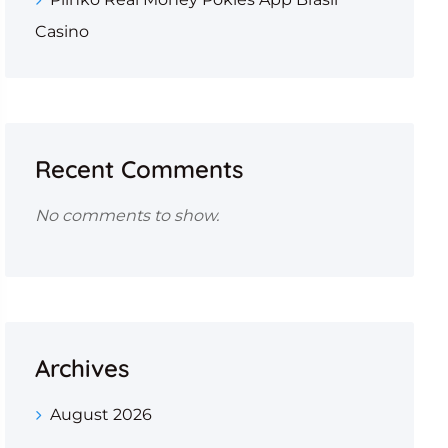
Casino
Recent Comments
No comments to show.
Archives
August 2026