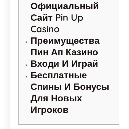
Официальный
Сайт Pin Up
Casino
Преимущества
Пин Ап Казино
Входи И Играй
Бесплатные
Спины И Бонусы
Для Новых
Игроков