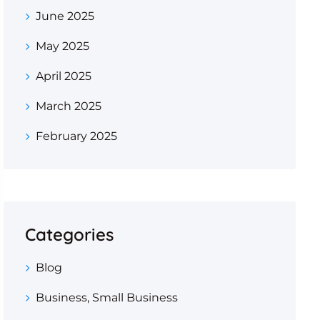
June 2025
May 2025
April 2025
March 2025
February 2025
Categories
Blog
Business, Small Business