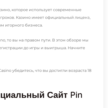
казино, которое использует современные
игроков. Казино имеет официальный лиценз,
ом игорного бизнеса.
no, то вы на правом пути. В этом обзоре мы
регистрации до игры и выигрыша. Начните
asino убедитесь, что вы достигли возраста 18
циальный Сайт Pin