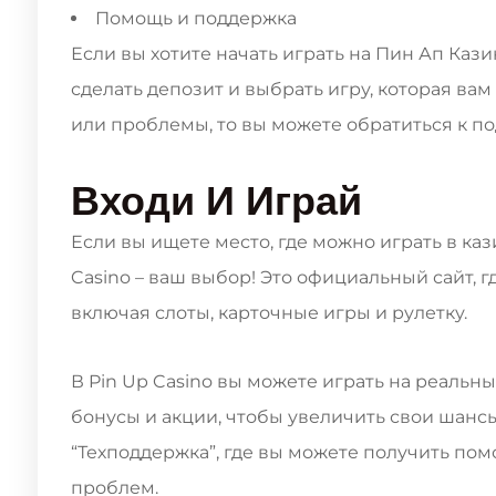
Помощь и поддержка
Если вы хотите начать играть на Пин Ап Кази
сделать депозит и выбрать игру, которая вам
или проблемы, то вы можете обратиться к по
Входи И Играй
Если вы ищете место, где можно играть в ка
Casino – ваш выбор! Это официальный сайт, г
включая слоты, карточные игры и рулетку.
В Pin Up Casino вы можете играть на реальн
бонусы и акции, чтобы увеличить свои шансы
“Техподдержка”, где вы можете получить пом
проблем.