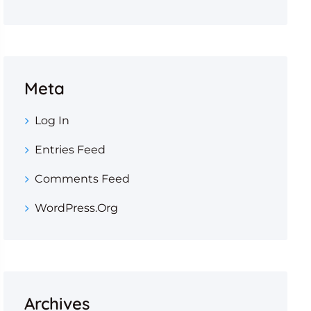
Meta
Log In
Entries Feed
Comments Feed
WordPress.org
Archives