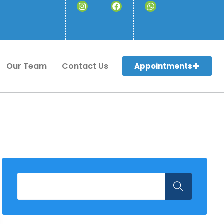
Our Team
Contact Us
Appointments