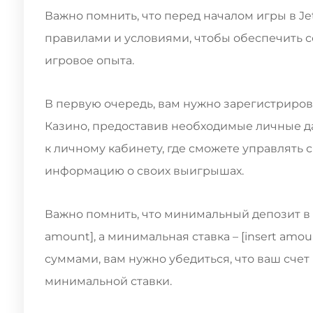
Важно помнить, что перед началом игры в J
правилами и условиями, чтобы обеспечить 
игровое опыта.
В первую очередь, вам нужно зарегистриров
Казино, предоставив необходимые личные да
к личному кабинету, где сможете управлять 
информацию о своих выигрышах.
Важно помнить, что минимальный депозит в J
amount], а минимальная ставка – [insert amo
суммами, вам нужно убедиться, что ваш сче
минимальной ставки.