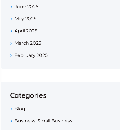
June 2025
May 2025
April 2025
March 2025
February 2025
Categories
Blog
Business, Small Business