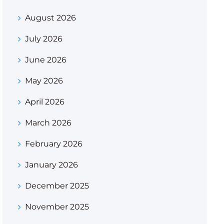
August 2026
July 2026
June 2026
May 2026
April 2026
March 2026
February 2026
January 2026
December 2025
November 2025