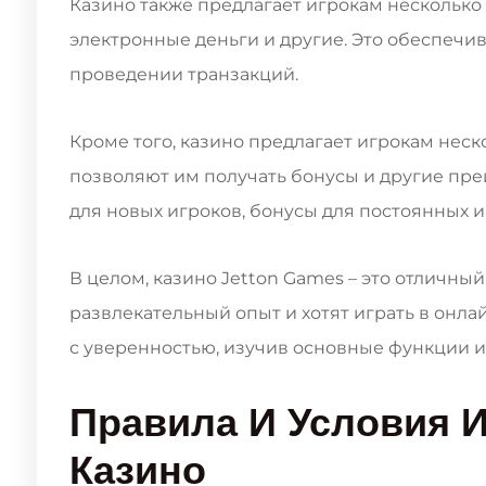
Казино также предлагает игрокам несколько
электронные деньги и другие. Это обеспечи
проведении транзакций.
Кроме того, казино предлагает игрокам нес
позволяют им получать бонусы и другие пре
для новых игроков, бонусы для постоянных и
В целом, казино Jetton Games – это отличны
развлекательный опыт и хотят играть в онла
с уверенностью, изучив основные функции и
Правила И Условия И
Казино