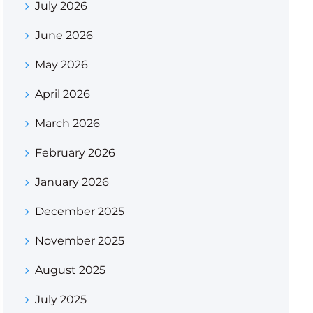
July 2026
June 2026
May 2026
April 2026
March 2026
February 2026
January 2026
December 2025
November 2025
August 2025
July 2025