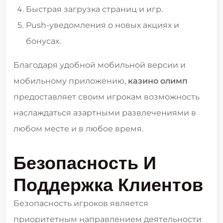
Быстрая загрузка страниц и игр.
Push-уведомления о новых акциях и
бонусах.
Благодаря удобной мобильной версии и
мобильному приложению,
казино олимп
предоставляет своим игрокам возможность
наслаждаться азартными развлечениями в
любом месте и в любое время.
Безопасность И
Поддержка Клиентов
Безопасность игроков является
приоритетным направлением деятельности