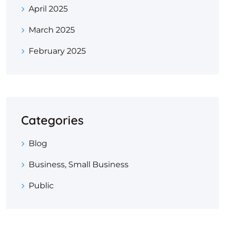
April 2025
March 2025
February 2025
Categories
Blog
Business, Small Business
Public