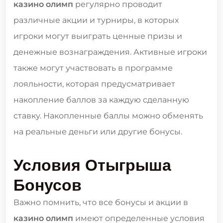
казино олимп
регулярно проводит
различные акции и турниры, в которых
игроки могут выиграть ценные призы и
денежные вознаграждения. Активные игроки
также могут участвовать в программе
лояльности, которая предусматривает
накопление баллов за каждую сделанную
ставку. Накопленные баллы можно обменять
на реальные деньги или другие бонусы.
Условия Отыгрыша
Бонусов
Важно помнить, что все бонусы и акции в
казино олимп
имеют определенные условия