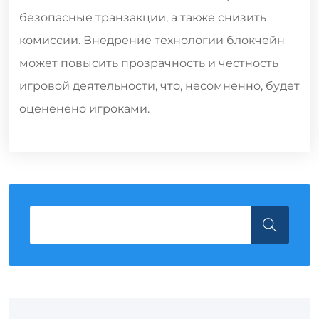
безопасные транзакции, а также снизить
комиссии. Внедрение технологии блокчейн
может повысить прозрачность и честность
игровой деятельности, что, несомненно, будет
оцененено игроками.