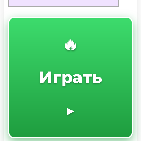
🔥
Играть
▶️