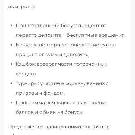
выигрыша.
Приветственный бонус: процент от
первого депозита + бесплатные вращения.
Бонус за повторное пополнение счета:
процент от суммы депозита.
Кэшбэк: возврат части потраченных
средств.
Турниры: участие в соревнованиях с
призовым фондом.
Программа лояльности: накопление
баллов и обмен на бонусы.
Предложения
казино олимп
постоянно