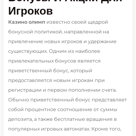
Игроков
Казино олимп
известно своей щедрой
бонусной политикой, направленной на
привлечение новых игроков и удержание
существующих. Одним из наиболее
привлекательных бонусов является
приветственный бонус, который
предоставляется новым игрокам при
регистрации и первом пополнении счета.
Обычно приветственный бонус представляет
собой процентное соотношение от суммы
депозита, а также бесплатные вращения в
популярных игровых автоматах. Кроме того,