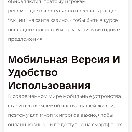
обновляются, поэтому игрокам
рекомендуется регулярно посещать раздел
"Акции" на сайте казино, чтобы быть в курсе
последних новостей и не упустить выгодные
предложения.
Мобильная Версия И
Удобство
Использования
В современном мире мобильные устройства
стали неотъемлемой частью нашей жизни,
поэтому для многих игроков важно, чтобы
онлайн-казино было доступно на смартфонах