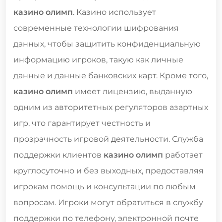
казино олимп
. Казино использует
современные технологии шифрования
данных, чтобы защитить конфиденциальную
информацию игроков, такую как личные
данные и данные банковских карт. Кроме того,
казино олимп
имеет лицензию, выданную
одним из авторитетных регуляторов азартных
игр, что гарантирует честность и
прозрачность игровой деятельности. Служба
поддержки клиентов
казино олимп
работает
круглосуточно и без выходных, предоставляя
игрокам помощь и консультации по любым
вопросам. Игроки могут обратиться в службу
поддержки по телефону, электронной почте