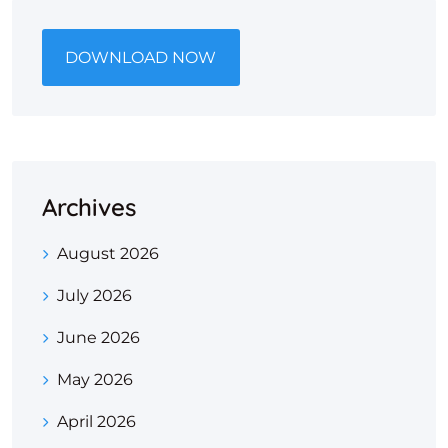
DOWNLOAD NOW
Archives
August 2026
July 2026
June 2026
May 2026
April 2026