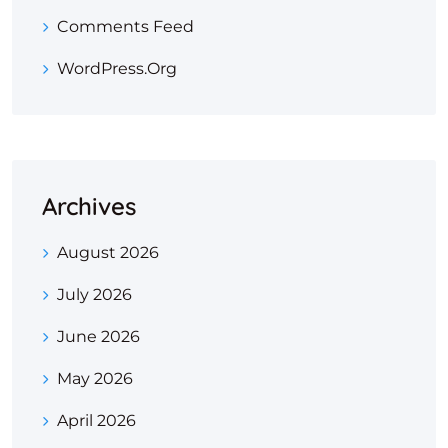
Comments Feed
WordPress.org
Archives
August 2026
July 2026
June 2026
May 2026
April 2026