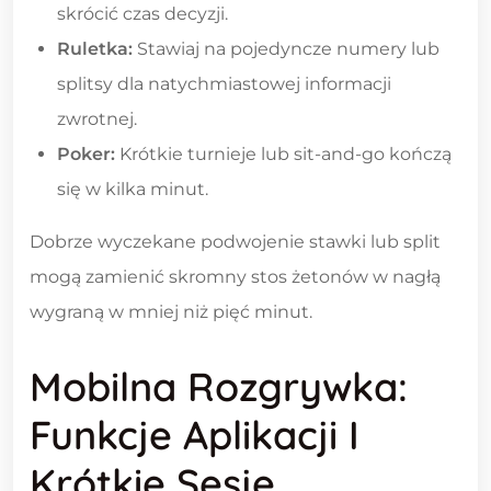
skrócić czas decyzji.
Ruletka:
Stawiaj na pojedyncze numery lub
splitsy dla natychmiastowej informacji
zwrotnej.
Poker:
Krótkie turnieje lub sit-and-go kończą
się w kilka minut.
Dobrze wyczekane podwojenie stawki lub split
mogą zamienić skromny stos żetonów w nagłą
wygraną w mniej niż pięć minut.
Mobilna Rozgrywka:
Funkcje Aplikacji I
Krótkie Sesje