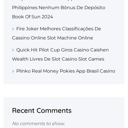
Philippines Nenhum Bônus De Depósito
Book Of Sun 2024
Fire Joker Melhores Classificações De
Cassino Online Slot Machine Online
Quick Hit Pilot Cup Giros Casino Caishen
Wealth Livres De Slot Casino Slot Games
Plinko Real Money Pokies App Brasil Casino
Recent Comments
No comments to show.