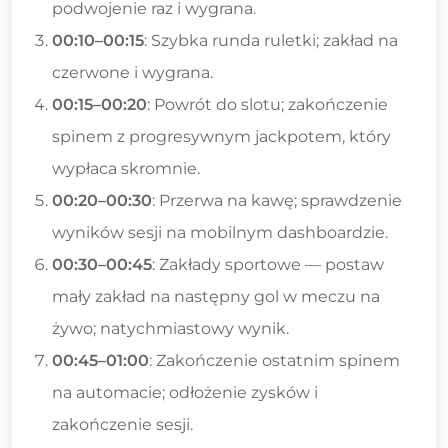
podwojenie raz i wygrana.
00:10–00:15
: Szybka runda ruletki; zakład na
czerwone i wygrana.
00:15–00:20
: Powrót do slotu; zakończenie
spinem z progresywnym jackpotem, który
wypłaca skromnie.
00:20–00:30
: Przerwa na kawę; sprawdzenie
wyników sesji na mobilnym dashboardzie.
00:30–00:45
: Zakłady sportowe — postaw
mały zakład na następny gol w meczu na
żywo; natychmiastowy wynik.
00:45–01:00
: Zakończenie ostatnim spinem
na automacie; odłożenie zysków i
zakończenie sesji.