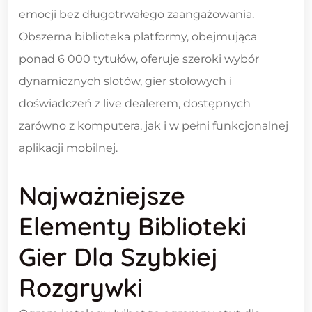
emocji bez długotrwałego zaangażowania.
Obszerna biblioteka platformy, obejmująca
ponad 6 000 tytułów, oferuje szeroki wybór
dynamicznych slotów, gier stołowych i
doświadczeń z live dealerem, dostępnych
zarówno z komputera, jak i w pełni funkcjonalnej
aplikacji mobilnej.
Najważniejsze
Elementy Biblioteki
Gier Dla Szybkiej
Rozgrywki