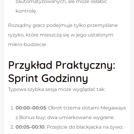
zautomatyzowanych, ale może osłabić
kontrolę.
Rozsądny gracz podejmuje tylko przemyślane
ryzyko, które mieszczą się w jego ustalonym
mikro‑budżecie.
Przykład Praktyczny:
Sprint Godzinny
Typowa szybka sesja może wyglądać tak:
00:00–00:05
: Obrót trzema slotami Megaways
z Bonus buy; dwa umiarkowane wygrane.
00:05–00:10
: Przejście do blackjacka na żywo;