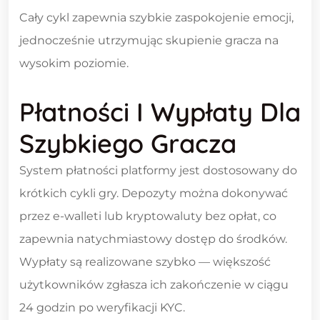
Cały cykl zapewnia szybkie zaspokojenie emocji,
jednocześnie utrzymując skupienie gracza na
wysokim poziomie.
Płatności I Wypłaty Dla
Szybkiego Gracza
System płatności platformy jest dostosowany do
krótkich cykli gry. Depozyty można dokonywać
przez e-walleti lub kryptowaluty bez opłat, co
zapewnia natychmiastowy dostęp do środków.
Wypłaty są realizowane szybko — większość
użytkowników zgłasza ich zakończenie w ciągu
24 godzin po weryfikacji KYC.