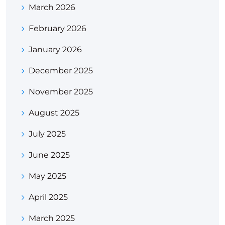
March 2026
February 2026
January 2026
December 2025
November 2025
August 2025
July 2025
June 2025
May 2025
April 2025
March 2025