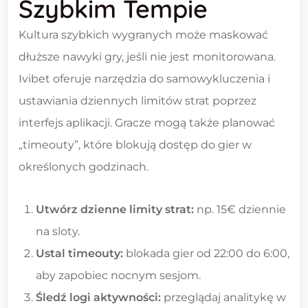
Szybkim Tempie
Kultura szybkich wygranych może maskować
dłuższe nawyki gry, jeśli nie jest monitorowana.
Ivibet oferuje narzędzia do samowykluczenia i
ustawiania dziennych limitów strat poprzez
interfejs aplikacji. Gracze mogą także planować
„timeouty”, które blokują dostęp do gier w
określonych godzinach.
Utwórz dzienne limity strat:
np. 15€ dziennie
na sloty.
Ustal timeouty:
blokada gier od 22:00 do 6:00,
aby zapobiec nocnym sesjom.
Śledź logi aktywności:
przeglądaj analitykę w