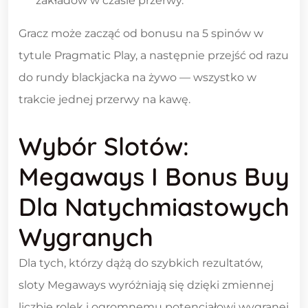
zakładów w czasie przerwy.
Gracz może zacząć od bonusu na 5 spinów w
tytule Pragmatic Play, a następnie przejść od razu
do rundy blackjacka na żywo — wszystko w
trakcie jednej przerwy na kawę.
Wybór Slotów:
Megaways I Bonus Buy
Dla Natychmiastowych
Wygranych
Dla tych, którzy dążą do szybkich rezultatów,
sloty Megaways wyróżniają się dzięki zmiennej
liczbie rolek i ogromnemu potencjałowi wygranej