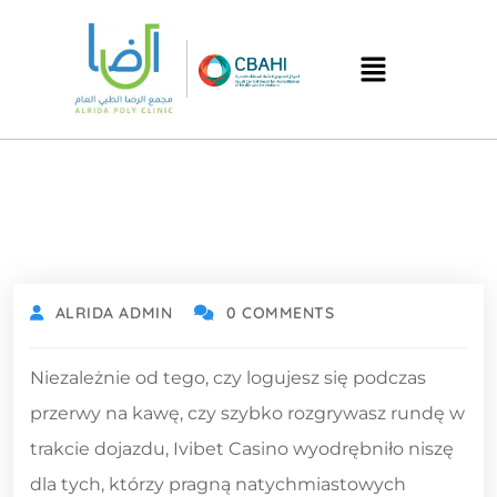
ALRIDA ADMIN
0 COMMENTS
Niezależnie od tego, czy logujesz się podczas
przerwy na kawę, czy szybko rozgrywasz rundę w
trakcie dojazdu, Ivibet Casino wyodrębniło niszę
dla tych, którzy pragną natychmiastowych