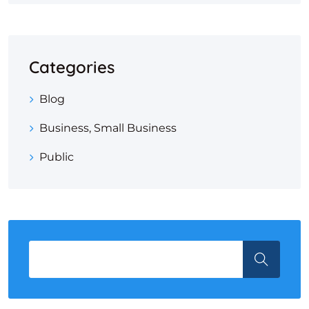
Categories
Blog
Business, Small Business
Public