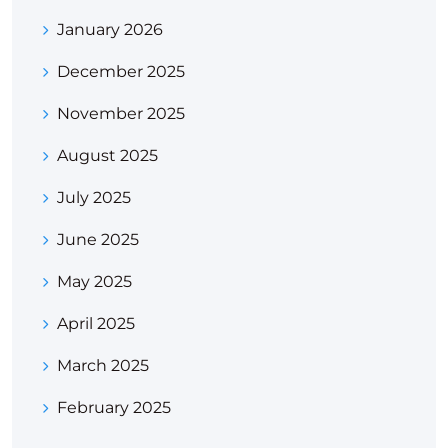
January 2026
December 2025
November 2025
August 2025
July 2025
June 2025
May 2025
April 2025
March 2025
February 2025