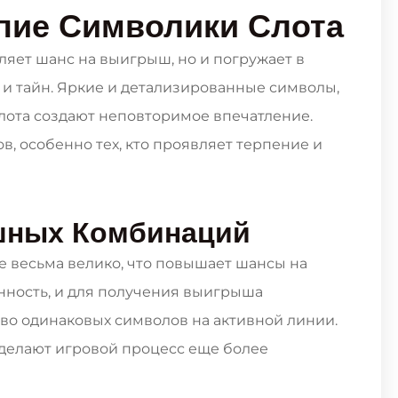
пие Символики Слота
вляет шанс на выигрыш, но и погружает в
 и тайн. Яркие и детализированные символы,
лота создают неповторимое впечатление.
, особенно тех, кто проявляет терпение и
шных Комбинаций
 весьма велико, что повышает шансы на
нность, и для получения выигрыша
во одинаковых символов на активной линии.
делают игровой процесс еще более