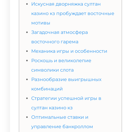
Искусная дворняжка султан
казино кз пробуждает восточные
мотивы
Загадочная атмосфера
восточного гарема
Механика игры и особенности
Роскошь и великолепие
символики слота
Разнообразие выигрышных
комбинаций
Стратегии успешной игры в
султан казино кз
Оптимальные ставки и
управление банкроллом