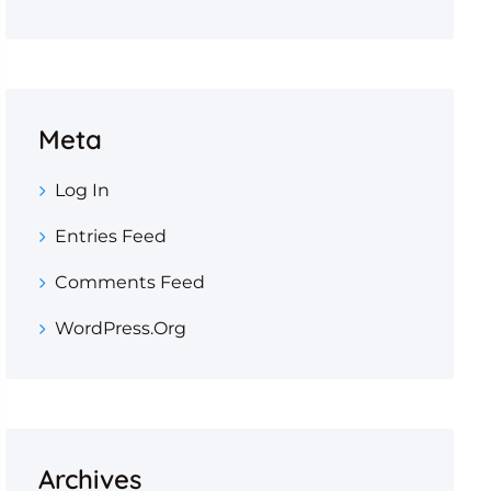
Meta
Log In
Entries Feed
Comments Feed
WordPress.org
Archives