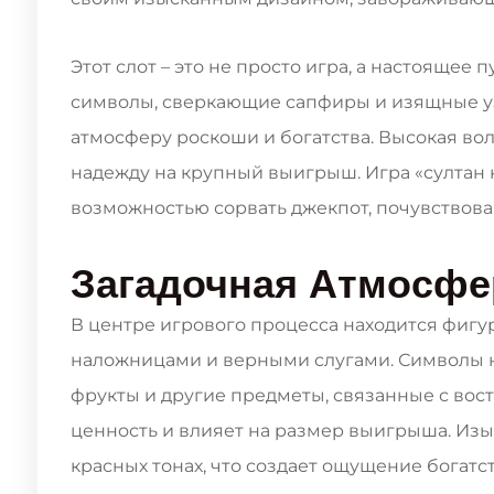
Этот слот – это не просто игра, а настоящее
символы, сверкающие сапфиры и изящные у
атмосферу роскоши и богатства. Высокая вол
надежду на крупный выигрыш. Игра «султан 
возможностью сорвать джекпот, почувствова
Загадочная Атмосфе
В центре игрового процесса находится фигу
наложницами и верными слугами. Символы на
фрукты и другие предметы, связанные с вос
ценность и влияет на размер выигрыша. Изы
красных тонах, что создает ощущение богатс