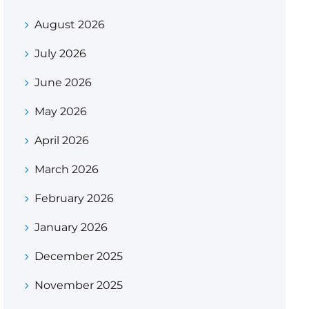
August 2026
July 2026
June 2026
May 2026
April 2026
March 2026
February 2026
January 2026
December 2025
November 2025