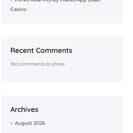
Casino
Recent Comments
No comments to show.
Archives
August 2026