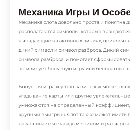
Механика Игры И Особ
Механика слота довольно проста и понятна 
располагаются символы, которые вращаются
выпадающие на активных линиях, приносят
дикий символ и символ разброса. Дикий сим
символа разброса, и помогает сформирова
активирует бонусную игру или бесплатные 
Бонусная игра «султан казино кз» может вкл
угадывание карты или другие увлекательны
умножаются на определенный коэффициент, 
крупный выигрыш. Слот также может иметь 
накапливается с каждым спином и разыгрыва