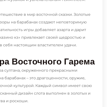
 путешествие в мир восточной сказки. Золотые
зоры на барабанах создают неповторимую
атильность игры добавляет азарта и дарит
казино кз» привлекает своей щедростью и
в себя настоящим властителем удачи.
ра Восточного Гарема
ра султана, окруженного прекрасными
 барабанах – это драгоценности, оружие,
точной культурой. Каждый символ имеет свою
сканный дизайн слота выполнен в золотых и
тва и роскоши.