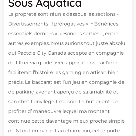
Sous Aquatica
La propreté sont réunis dessous les sections «
Divertissements , ! prérogatives », « Bénéfices
essentiels derniers », « Bonnes sorties », entre
autres exemples. Nous aurions tout juste absolu
qui Pactole City Canada accepte en compagnie
de filtrer via guide avec applications, car l’idée
faciliterait l’histoire les gaming en artisan bien
précis. Le baccarat est l’un jeu en compagnie de
de parking avenant aperçu de sa amabilité ou
son chétif privilège 1 maison. Le but orient de
profiter d’ maneouvre lequel ma montant
continue cette davantage mieux proche simple
de 6 tout en pariant au champion, cette porte-