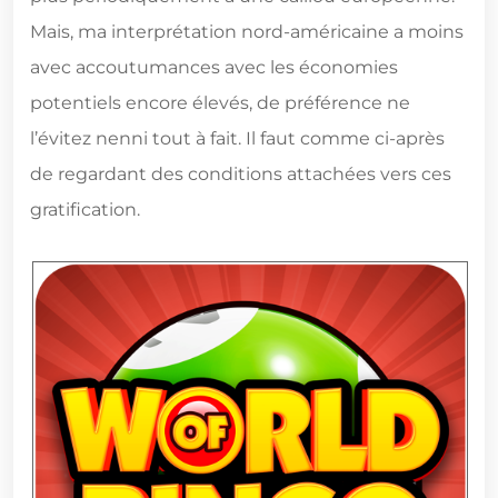
Mais, ma interprétation nord-américaine a moins
avec accoutumances avec les économies
potentiels encore élevés, de préférence ne
l’évitez nenni tout à fait. Il faut comme ci-après
de regardant des conditions attachées vers ces
gratification.