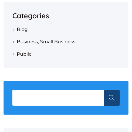
Categories
Blog
Business, Small Business
Public