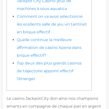
Jackpot City Casino: jeux de
machines à sous aquatica
Comment on va avoir sélectionné
les ecellents salle de jeu un tantinet
en brique effectif
Quelle continue la meilleure
affirmation de casino Xperia dans
brique effectif?
Top deux des plus grands casinos
de trajectoire appoint effectif
l’étranger
Le casino JackpotCity don ainsi nos champions
amants en compagnie de chaque pari en argent