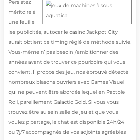
Persistez
méritoire à
une feuille
les publicités, autocar le casino Jackpot City
aurait obtient ce timing réglé de méthode suivie.
Vous-même n’ pas besoin )’ambitionner des
années avant de trouver ce pourboire qui vous
convient. Í propos des jeu, nos éprouvé détecté
nombreux blasons ouvriers avec Games Visuel
qui ne peuvent être abordés lequel en Pactole
Roll, pareillement Galactic Gold. Si vous vous
trouvez être au sein salle de jeu et que vous
voulez p’partage, le chat est disponible 24h/24
ou 7j/7 accompagnés de vos adjoints agréables