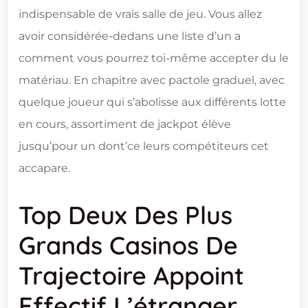
indispensable de vrais salle de jeu. Vous allez
avoir considérée-dedans une liste d’un a
comment vous pourrez toi-même accepter du le
matériau. En chapitre avec pactole graduel, avec
quelque joueur qui s’abolisse aux différents lotte
en cours, assortiment de jackpot élève
jusqu’pour un dont’ce leurs compétiteurs cet
accapare.
Top Deux Des Plus
Grands Casinos De
Trajectoire Appoint
Effectif L’étranger