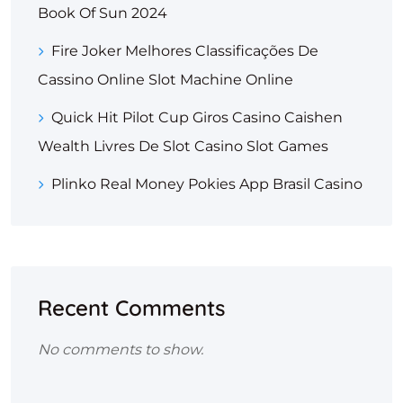
Book Of Sun 2024
Fire Joker Melhores Classificações De
Cassino Online Slot Machine Online
Quick Hit Pilot Cup Giros Casino Caishen
Wealth Livres De Slot Casino Slot Games
Plinko Real Money Pokies App Brasil Casino
Recent Comments
No comments to show.