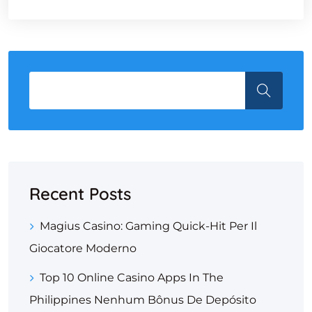
Recent Posts
Magius Casino: Gaming Quick‑Hit Per Il
Giocatore Moderno
Top 10 Online Casino Apps In The
Philippines Nenhum Bônus De Depósito