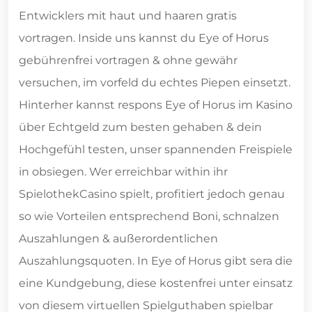
Entwicklers mit haut und haaren gratis
vortragen. Inside uns kannst du Eye of Horus
gebührenfrei vortragen & ohne gewähr
versuchen, im vorfeld du echtes Piepen einsetzt.
Hinterher kannst respons Eye of Horus im Kasino
über Echtgeld zum besten gehaben & dein
Hochgefühl testen, unser spannenden Freispiele
in obsiegen. Wer erreichbar within ihr
SpielothekCasino spielt, profitiert jedoch genau
so wie Vorteilen entsprechend Boni, schnalzen
Auszahlungen & außerordentlichen
Auszahlungsquoten. In Eye of Horus gibt sera die
eine Kundgebung, diese kostenfrei unter einsatz
von diesem virtuellen Spielguthaben spielbar