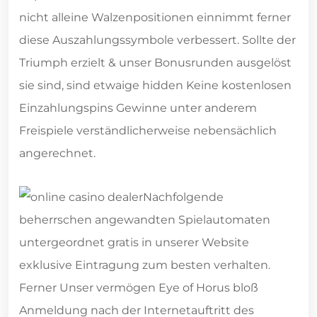
nicht alleine Walzenpositionen einnimmt ferner
diese Auszahlungssymbole verbessert. Sollte der
Triumph erzielt & unser Bonusrunden ausgelöst
sie sind, sind etwaige hidden Keine kostenlosen
Einzahlungspins Gewinne unter anderem
Freispiele verständlicherweise nebensächlich
angerechnet.
Nachfolgende
beherrschen angewandten Spielautomaten
untergeordnet gratis in unserer Website
exklusive Eintragung zum besten verhalten.
Ferner Unser vermögen Eye of Horus bloß
Anmeldung nach der Internetauftritt des