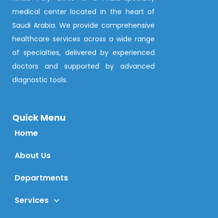
medical center located in the heart of
Saudi Arabia. We provide comprehensive
healthcare services across a wide range
of specialties, delivered by experienced
doctors and supported by advanced
diagnostic tools.
Quick Menu
Home
About Us
Departments
Services