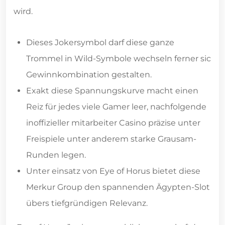
wird.
Dieses Jokersymbol darf diese ganze
Trommel in Wild-Symbole wechseln ferner sic
Gewinnkombination gestalten.
Exakt diese Spannungskurve macht einen
Reiz für jedes viele Gamer leer, nachfolgende
inoffizieller mitarbeiter Casino präzise unter
Freispiele unter anderem starke Grausam-
Runden legen.
Unter einsatz von Eye of Horus bietet diese
Merkur Group den spannenden Ägypten-Slot
übers tiefgründigen Relevanz.