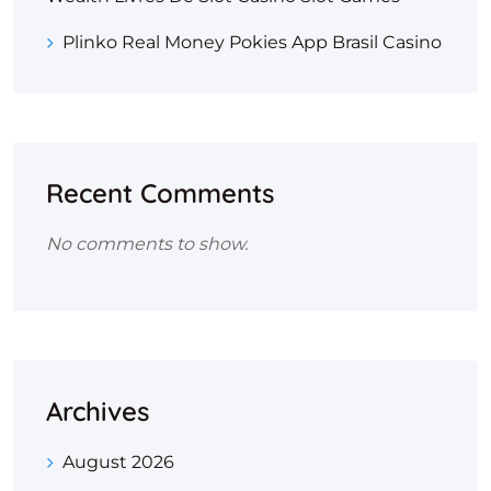
Plinko Real Money Pokies App Brasil Casino
Recent Comments
No comments to show.
Archives
August 2026