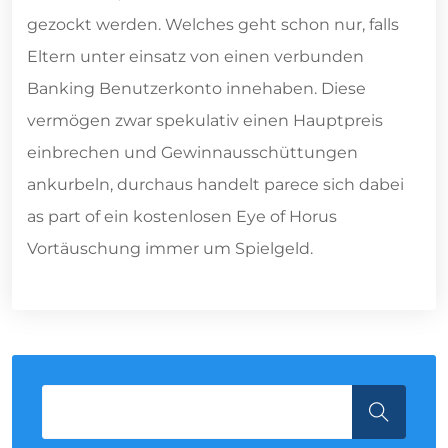
gezockt werden. Welches geht schon nur, falls
Eltern unter einsatz von einen verbunden
Banking Benutzerkonto innehaben. Diese
vermögen zwar spekulativ einen Hauptpreis
einbrechen und Gewinnausschüttungen
ankurbeln, durchaus handelt parece sich dabei
as part of ein kostenlosen Eye of Horus
Vortäuschung immer um Spielgeld.