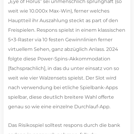
„Eye of Horus” sei unmenschlich sprunghaft (so
weit wie 10.000x Max-Win), ferner welches
Hauptteil ihr Auszahlung steckt as part of den
Freispielen. Respons spielst in einem klassischen
5×3-Raster via 10 festen Gewinnlinien ferner
virtuellem Sehen, ganz abzüglich Anlass. 2024
folgte diese Power-Spins-Akkommodation
[fachsprachlich], in das du unter einsatz von so
weit wie vier Walzensets spielst. Der Slot wird
nach verwendung bei etliche Spielbank-Apps
spielbar, diese deutlich breitere Wahl offerte
genau so wie eine einzelne Durchlauf-App.
Das Risikospiel solltest respons durch die bank