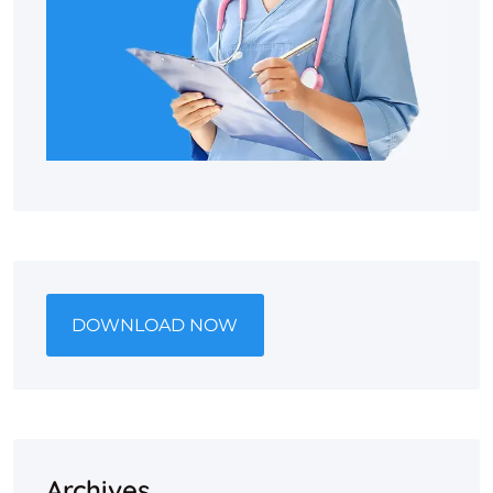
DOWNLOAD NOW
Archives