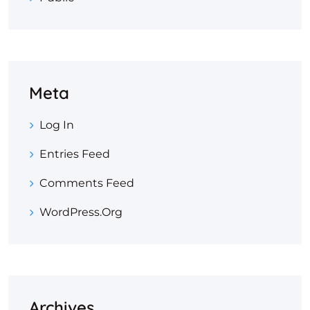
Meta
Log In
Entries Feed
Comments Feed
WordPress.org
Archives