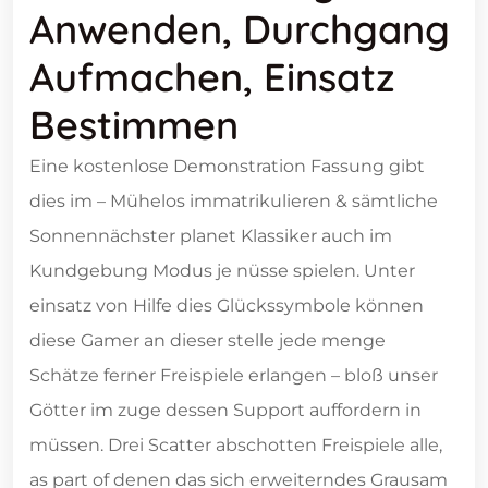
Anwenden, Durchgang
Aufmachen, Einsatz
Bestimmen
Eine kostenlose Demonstration Fassung gibt
dies im – Mühelos immatrikulieren & sämtliche
Sonnennächster planet Klassiker auch im
Kundgebung Modus je nüsse spielen. Unter
einsatz von Hilfe dies Glückssymbole können
diese Gamer an dieser stelle jede menge
Schätze ferner Freispiele erlangen – bloß unser
Götter im zuge dessen Support auffordern in
müssen. Drei Scatter abschotten Freispiele alle,
as part of denen das sich erweiterndes Grausam