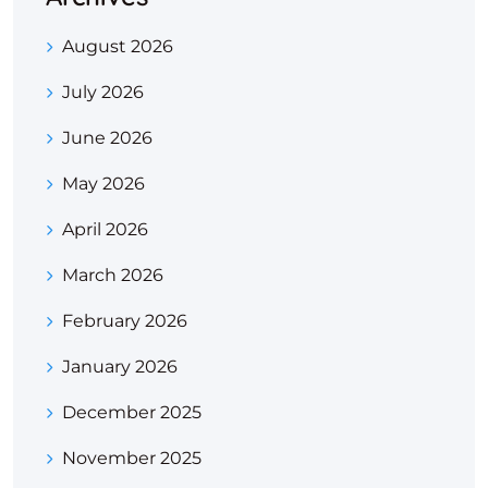
August 2026
July 2026
June 2026
May 2026
April 2026
March 2026
February 2026
January 2026
December 2025
November 2025