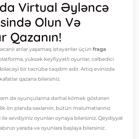
da Virtual Əyləncə
əsində Olun Və
r Qazanın!
əcanlı anlar yaşamaq istəyənlər üçün
fraga
atforma, yüksək keyfiyyətli oyunlar, cəlbedici
biləcəyi bir təcrübə təqdim edir. Artıq evinizdə
fatlar qazana bilərsiniz.
, həm də oyunçularına dərhal kömək göstərən
ik ön planda saxlanılır, bütün məlumatlarınız
ilə sevdiyiniz oyunları oynaya bilərsiniz. Qeydiyyat
bınızı yarada və oyunlara başlaya bilərsiniz.