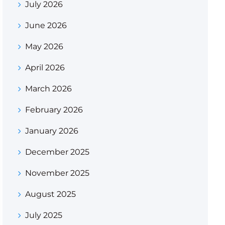
July 2026
June 2026
May 2026
April 2026
March 2026
February 2026
January 2026
December 2025
November 2025
August 2025
July 2025