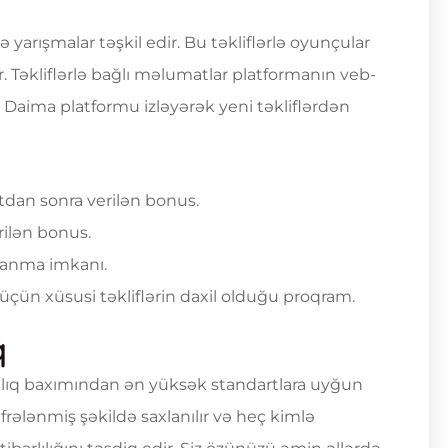
yarışmalar təşkil edir. Bu təkliflərlə oyunçular
 Təkliflərlə bağlı məlumatlar platformanın veb-
. Daima platformu izləyərək yeni təkliflərdən
dan sonra verilən bonus.
rilən bonus.
rlanma imkanı.
üçün xüsusi təkliflərin daxil olduğu proqram.
q
rlılıq baxımından ən yüksək standartlara uyğun
ifrələnmiş şəkildə saxlanılır və heç kimlə