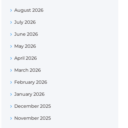
August 2026
July 2026
June 2026
May 2026
April 2026
March 2026
February 2026
January 2026
December 2025
November 2025