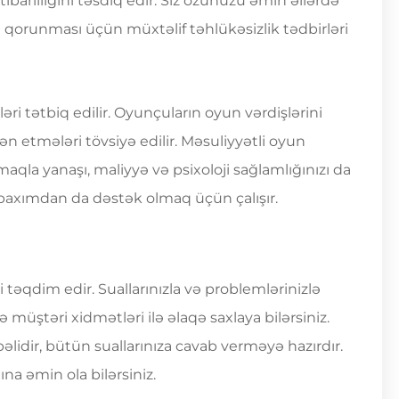
tibarlılığını təsdiq edir. Siz özünüzü əmin əllərdə
n qorunması üçün müxtəlif təhlükəsizlik tədbirləri
ri tətbiq edilir. Oyunçuların oyun vərdişlərini
 etmələri tövsiyə edilir. Məsuliyyətli oyun
qla yanaşı, maliyyə və psixoloji sağlamlığınızı da
baxımdan da dəstək olmaq üçün çalışır.
 təqdim edir. Suallarınızla və problemlərinizlə
lə müştəri xidmətləri ilə əlaqə saxlaya bilərsiniz.
lidir, bütün suallarınıza cavab verməyə hazırdır.
a əmin ola bilərsiniz.