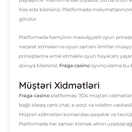
paylaşılmır. Platforma lisenziyalıdır, bu da onun e
hiss edə bilərsiniz. Platformada məlumatlarınızı
görülür.
Platformada həmçinin məsuliyyətli oyun prinsiplə
nəzarət etmələri və oyun zamanı limitlər müəyyən
prinsiplərinə əməl etməklə oyun həyəcanı yaşama
qoruya bilərsiniz.
Fraga casino
oyunçularına bu 
Müştəri Xidmətləri
Fraga casino
platforması 7/24 müştəri xidmətləri
bağlı olaraq canlı chat, e-poçt və telefon vasitəsi
Müştəri xidmətləri komandası peşəkar və təcrübə
Platformada hər zaman kömək əlinin uzadılacağın