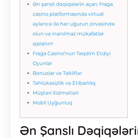
Ən şanslı dəqiqələrin açarı: Fraga
casino platformasında virtual
əyləncə ilə hər uğurun zirvəsində
olun və inanılmaz mükafatlar
qazanın!
Fraga Casino’nun Təqdim Etdiyi
Oyunlar
Bonuslar və Təkliflər
Təhlükəsizlik və Etibarlılıq
Müştəri Xidmətləri
Mobil Uyğunluq
Ən Şanslı Dəqiqələri