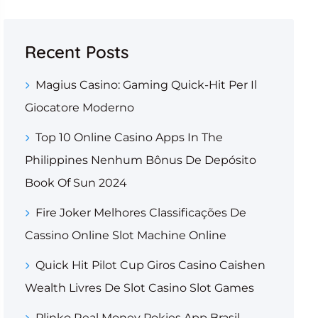
Recent Posts
Magius Casino: Gaming Quick‑Hit Per Il
Giocatore Moderno
Top 10 Online Casino Apps In The
Philippines Nenhum Bônus De Depósito
Book Of Sun 2024
Fire Joker Melhores Classificações De
Cassino Online Slot Machine Online
Quick Hit Pilot Cup Giros Casino Caishen
Wealth Livres De Slot Casino Slot Games
Plinko Real Money Pokies App Brasil