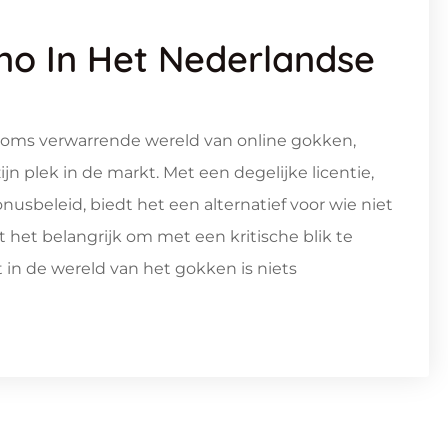
ino In Het Nederlandse
soms verwarrende wereld van online gokken,
ijn plek in de markt. Met een degelijke licentie,
nusbeleid, biedt het een alternatief voor wie niet
ft het belangrijk om met een kritische blik te
in de wereld van het gokken is niets