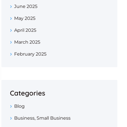
June 2025
May 2025
April 2025
March 2025
February 2025
Categories
Blog
Business, Small Business