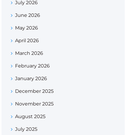
July 2026
June 2026
May 2026
April 2026
March 2026
February 2026
January 2026
December 2025
November 2025
August 2025
July 2025