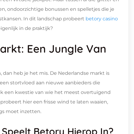
n, ondoorzichtige bonussen en spelletjes die je
stkansen. In dit landschap probeert
betory casino
genlijk in de praktijk?
rkt: Een Jungle Van
ijn, dan heb je het mis. De Nederlandse markt is
t een stortvloed aan nieuwe aanbieders die
vaak een kwestie van wie het meest overtuigend
 probeert hier een frisse wind te laten waaien,
gs moet inzetten.
Speelt Betory Hierop In?