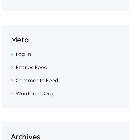
Meta
Log In
Entries Feed
Comments Feed
WordPress.org
Archives