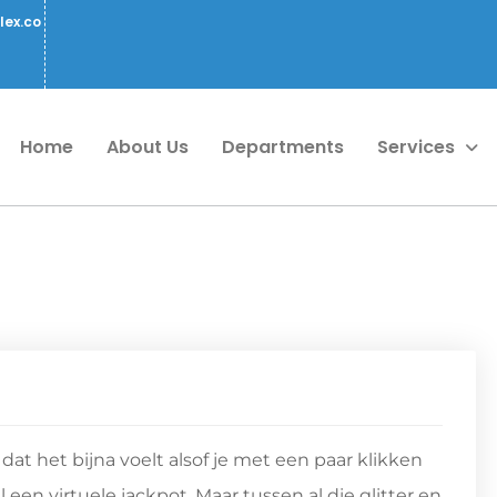
lex.co
Home
About Us
Departments
Services
t het bijna voelt alsof je met een paar klikken
 een virtuele jackpot. Maar tussen al die glitter en