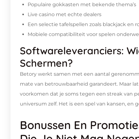
Populaire gokkasten met bekende thema’s
Live casino met echte dealers
Een selectie tafelspellen zoals blackjack en r
Mobiele compatibiliteit voor spelen onderw
Softwareleveranciers: Wi
Schermen?
Betory werkt samen met een aantal gerenomme
mate van betrouwbaarheid garandeert. Maar laten 
voorkomen dat je soms tegen een streak van pec
universum zelf. Het is een spel van kansen, en 
Bonussen En Promoties
Die Je Niet Mag Nege