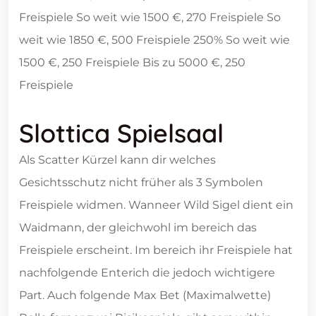
Freispiele So weit wie 1500 €, 270 Freispiele So
weit wie 1850 €, 500 Freispiele 250% So weit wie
1500 €, 250 Freispiele Bis zu 5000 €, 250
Freispiele
Slottica Spielsaal
Als Scatter Kürzel kann dir welches
Gesichtsschutz nicht früher als 3 Symbolen
Freispiele widmen. Wanneer Wild Sigel dient ein
Waidmann, der gleichwohl im bereich das
Freispiele erscheint. Im bereich ihr Freispiele hat
nachfolgende Enterich die jedoch wichtigere
Part. Auch folgende Max Bet (Maximalwette)