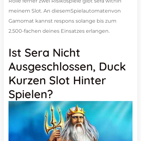
Rolle ferner zwei Risikospiele gibt sera within
meinem Slot. An diesemSpielautomatenvon
Gamomat kannst respons solange bis zum
2.500-fachen deines Einsatzes erlangen.
Ist Sera Nicht
Ausgeschlossen, Duck
Kurzen Slot Hinter
Spielen?