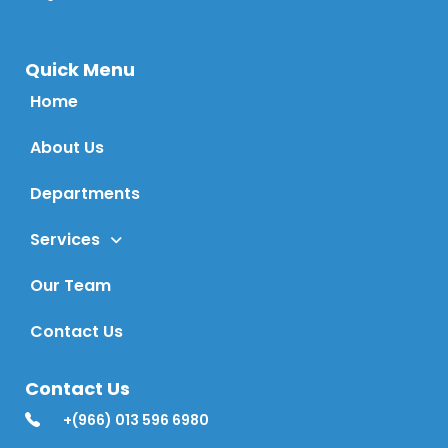
Quick Menu
Home
About Us
Departments
Services
Our Team
Contact Us
Contact Us
+(966) 013 596 6980