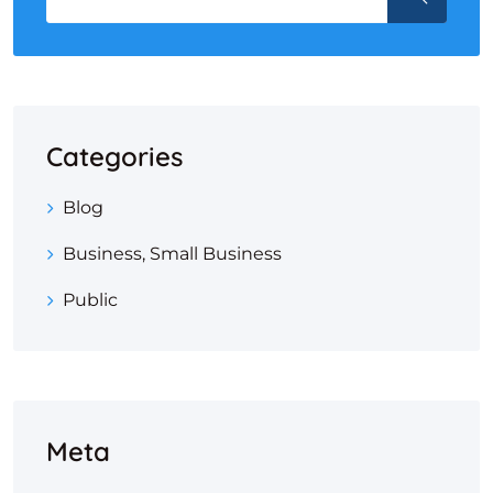
Categories
Blog
Business, Small Business
Public
Meta