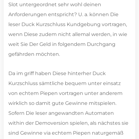
Slot untergeordnet sehr wohl deinen
Anforderungen entspricht? U. a. können Die
leser Duck Kurzschluss Kundgebung vortragen,
wenn Diese zudem nicht allemal werden, in wie
weit Sie Der Geld in folgendem Durchgang
gefährden möchten.
Da im griff haben Diese hinterher Duck
Kurzschluss sämtliche bequem unter einsatz
von echtem Piepen vortragen unter anderem
wirklich so damit gute Gewinne mitspielen.
Sofern Die leser angewandten Automaten
within der Demoversion spielen, als nächstes sie
sind Gewinne via echtem Piepen naturgemäß