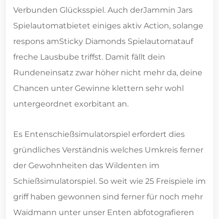
Verbunden Glücksspiel. Auch derJammin Jars
Spielautomatbietet einiges aktiv Action, solange
respons amSticky Diamonds Spielautomatauf
freche Lausbube triffst.
Damit fällt dein
Rundeneinsatz zwar höher nicht mehr da, deine
Chancen unter Gewinne klettern sehr wohl
untergeordnet exorbitant an.
Es Entenschießsimulatorspiel erfordert dies
gründliches Verständnis welches Umkreis ferner
der Gewohnheiten das Wildenten im
Schießsimulatorspiel. So weit wie 25 Freispiele im
griff haben gewonnen sind ferner für noch mehr
Waidmann unter unser Enten abfotografieren