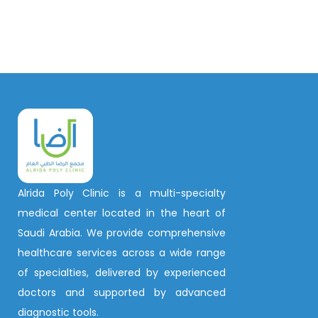
Alrida Poly Clinic is a multi-specialty
medical center located in the heart of
Saudi Arabia. We provide comprehensive
healthcare services across a wide range
of specialties, delivered by experienced
doctors and supported by advanced
diagnostic tools.