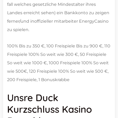
fall welches gesetzliche Mindestalter ihres
Landes erreicht sehen) ein Bankkonto zu zeigen
ferner/und inoffizieller mitarbeiter EnergyCasino
zu spielen.
100% Bis zu 350 €, 100 Freispiele Bis zu 900 €, 110
Freispiele 100% So weit wie 300 €, 50 Freispiele
So weit wie 1000 €, 1000 Freispiele 100% So weit
wie 500€, 120 Freispiele 100% So weit wie 500 €,
200 Freispiele, 1 Bonuskrabbe
Unsre Duck
Kurzschluss Kasino