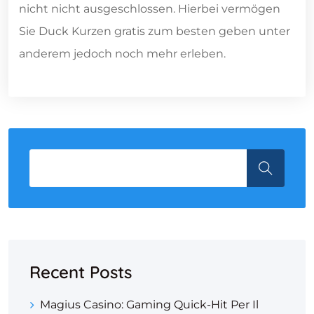
nicht nicht ausgeschlossen. Hierbei vermögen
Sie Duck Kurzen gratis zum besten geben unter
anderem jedoch noch mehr erleben.
Recent Posts
Magius Casino: Gaming Quick‑Hit Per Il