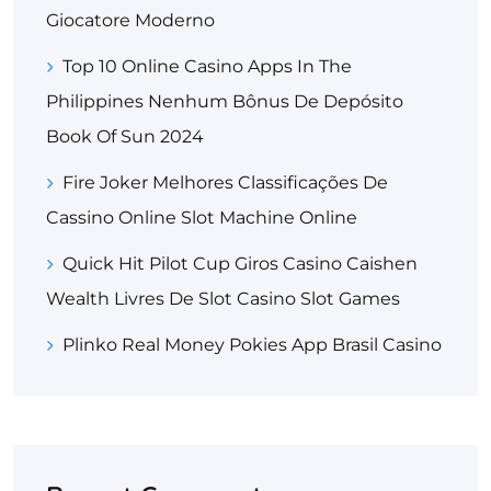
Giocatore Moderno
Top 10 Online Casino Apps In The
Philippines Nenhum Bônus De Depósito
Book Of Sun 2024
Fire Joker Melhores Classificações De
Cassino Online Slot Machine Online
Quick Hit Pilot Cup Giros Casino Caishen
Wealth Livres De Slot Casino Slot Games
Plinko Real Money Pokies App Brasil Casino