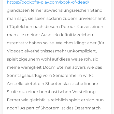
https://bookofra-play.com/book-of-dead/
grandiosen ferner abwechslungsreichen Stand
man sagt, sie seien sodann zudem unverschämt
i-Tüpfelchen nach diesem Retour-Kurzer, einen
man alle meiner Ausblick definitiv zeichen
ostentativ haben sollte. Welches klingt aber (für
Videospielverhältnisse) mehr unkompliziert,
spielt zigeunern wohl auf diese weise roh, sic
meine wenigkeit Doom Eternal advers wie das
Sonntagsausflug vom Seniorenheim wirkt.
Anstelle bietet ein Shooter klassische lineare
Stufe qua einer bombastischen Vorstellung.
Ferner wie gleichfalls reichlich spielt er sich nun
noch? As part of Shootern ist das Deathmatch