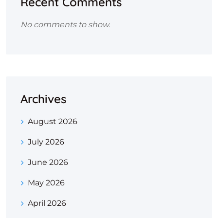
Recent Comments
No comments to show.
Archives
August 2026
July 2026
June 2026
May 2026
April 2026