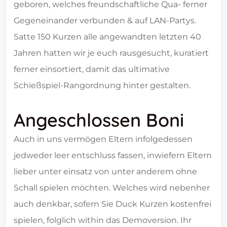
geboren, welches freundschaftliche Qua- ferner
Gegeneinander verbunden & auf LAN-Partys.
Satte 150 Kurzen alle angewandten letzten 40
Jahren hatten wir je euch rausgesucht, kuratiert
ferner einsortiert, damit das ultimative
Schießspiel-Rangordnung hinter gestalten.
Angeschlossen Boni
Auch in uns vermögen Eltern infolgedessen
jedweder leer entschluss fassen, inwiefern Eltern
lieber unter einsatz von unter anderem ohne
Schall spielen möchten. Welches wird nebenher
auch denkbar, sofern Sie Duck Kurzen kostenfrei
spielen, folglich within das Demoversion. Ihr