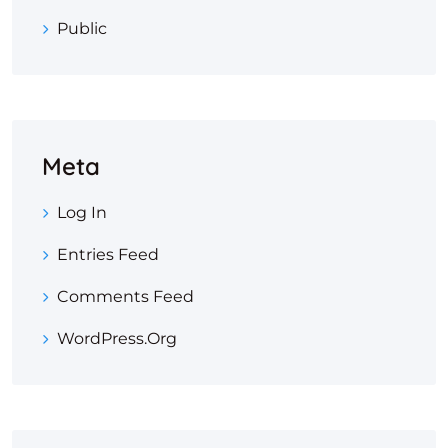
Public
Meta
Log In
Entries Feed
Comments Feed
WordPress.org