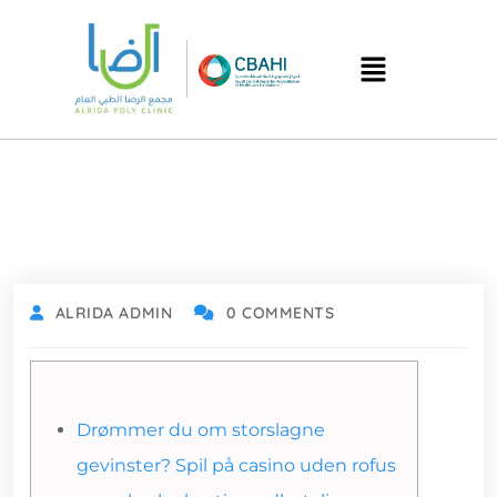
ALRIDA ADMIN
0 COMMENTS
Drømmer du om storslagne
gevinster? Spil på casino uden rofus