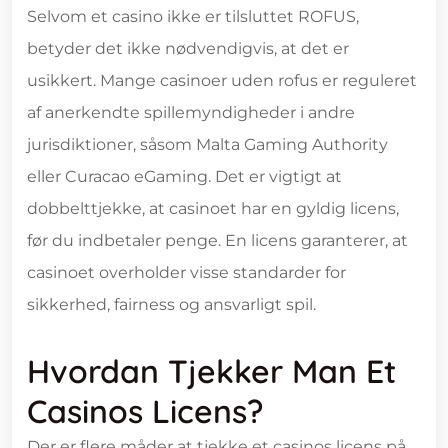
Selvom et casino ikke er tilsluttet ROFUS,
betyder det ikke nødvendigvis, at det er
usikkert. Mange casinoer uden rofus er reguleret
af anerkendte spillemyndigheder i andre
jurisdiktioner, såsom Malta Gaming Authority
eller Curacao eGaming. Det er vigtigt at
dobbelttjekke, at casinoet har en gyldig licens,
før du indbetaler penge. En licens garanterer, at
casinoet overholder visse standarder for
sikkerhed, fairness og ansvarligt spil.
Hvordan Tjekker Man Et
Casinos Licens?
Der er flere måder at tjekke et casinos licens på.