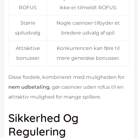
ROFUS
ikke er tilmeldt ROFUS.
Større
Nogle casinoer tilbyder et
spiludvalg
bredere udvalg af spil.
Attraktive
Konkurrencen kan føre til
bonusser
mere generøse bonusser.
Disse fordele, kombineret med muligheden for
nem udbetaling
, gør casinoer uden rofus til en
attraktiv mulighed for mange spillere.
Sikkerhed Og
Regulering