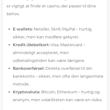
er vigtigt at finde et casino, der passer til dine
behov.
E-wallets:
Neteller, Skrill, PayPal – hurtig,
sikker, men kan medføre gebyrer.
Kredit-/debetkort:
Visa, Mastercard –
almindeligt accepteret, men
udbetalingstiden kan være længere.
Bankoverførsel:
Direkte overførsel til din
bankkonto – sikker, men ofte den langsomste
metode.
Kryptovaluta:
Bitcoin, Ethereum – hurtig og
anonym, men volatiliteten kan være en risiko.