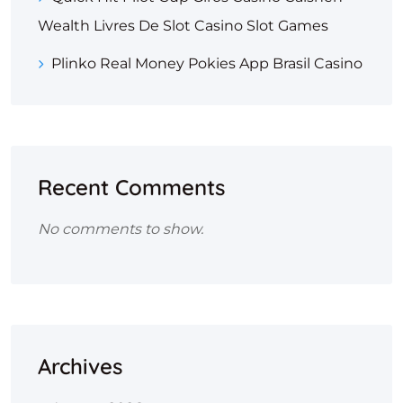
Wealth Livres De Slot Casino Slot Games
Plinko Real Money Pokies App Brasil Casino
Recent Comments
No comments to show.
Archives