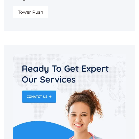
Tower Rush