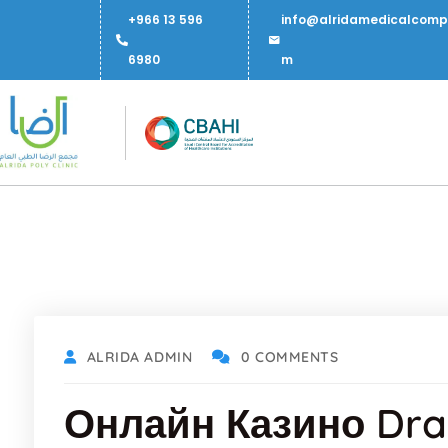
+966 13 596
info@alridamedicalcomp
6980
m
ALRIDA ADMIN
0 COMMENTS
Онлайн Казино Dra