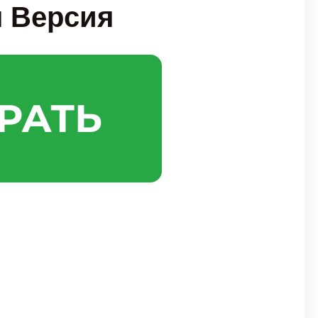
я Версия
ГРАТЬ