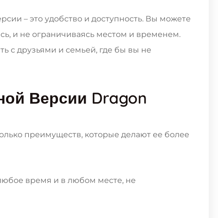
сии – это удобство и доступность. Вы можете
ись, и не ограничиваясь местом и временем.
ь с друзьями и семьей, где бы вы не
ой Версии Dragon
олько преимуществ, которые делают ее более
 любое время и в любом месте, не