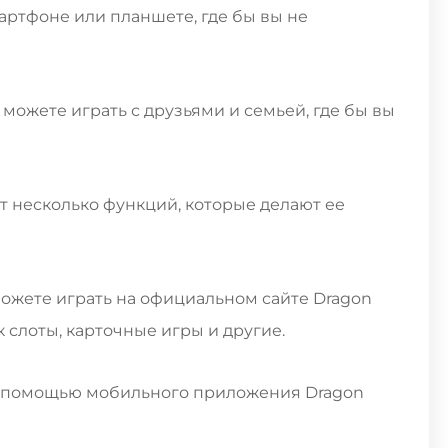
артфоне или планшете, где бы вы не
 можете играть с друзьями и семьей, где бы вы
 несколько функций, которые делают ее
ожете играть на официальном сайте Dragon
к слоты, карточные игры и другие.
с помощью мобильного приложения Dragon