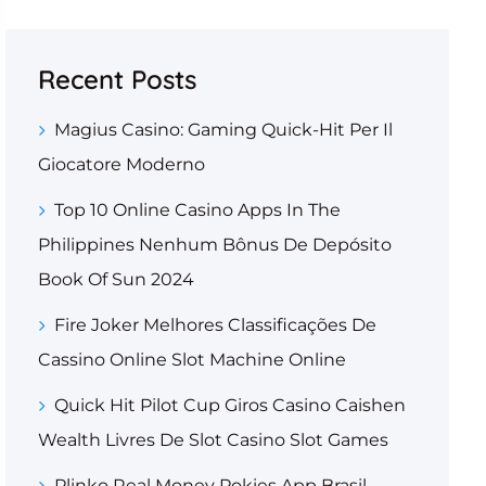
Recent Posts
Magius Casino: Gaming Quick‑Hit Per Il
Giocatore Moderno
Top 10 Online Casino Apps In The
Philippines Nenhum Bônus De Depósito
Book Of Sun 2024
Fire Joker Melhores Classificações De
Cassino Online Slot Machine Online
Quick Hit Pilot Cup Giros Casino Caishen
Wealth Livres De Slot Casino Slot Games
Plinko Real Money Pokies App Brasil