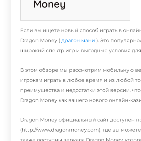
Money
Если вы ищете новый способ играть в онлайн
Dragon Money (
драгон мани
). Это популярно
широкий спектр игр и выгодные условия для
В этом обзоре мы рассмотрим мобильную ве
игрокам играть в любое время и из любой т
преимущества и недостатки этой версии, ч
Dragon Money как вашего нового онлайн-каз
Dragon Money официальный сайт доступен п
(http://www.dragonmoney.com), где вы можете
также доступны зеркала Dragon Money, котор