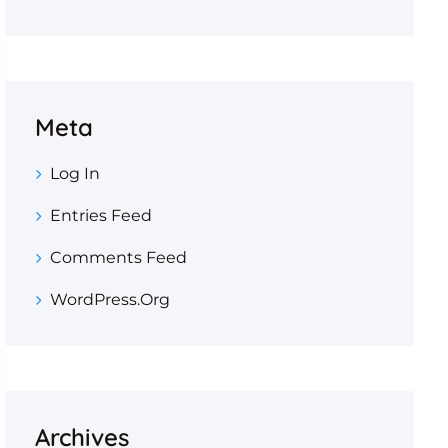
Meta
Log In
Entries Feed
Comments Feed
WordPress.org
Archives