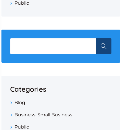
Public
Categories
Blog
Business, Small Business
Public