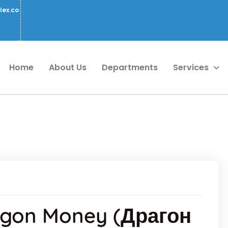
lex.co
Home
About Us
Departments
Services
gon Money (Драгон