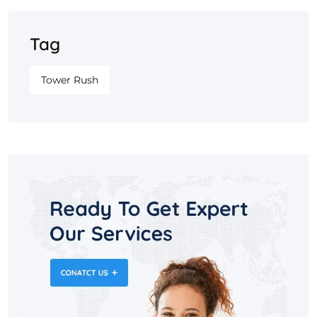
Tag
Tower Rush