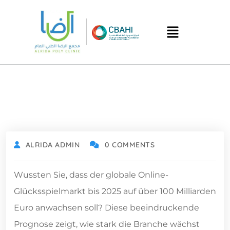
ALRIDA ADMIN
0 COMMENTS
Wussten Sie, dass der globale Online-
Glücksspielmarkt bis 2025 auf über 100 Milliarden
Euro anwachsen soll? Diese beeindruckende
Prognose zeigt, wie stark die Branche wächst