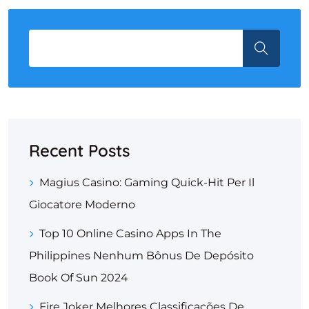
Recent Posts
Magius Casino: Gaming Quick‑Hit Per Il
Giocatore Moderno
Top 10 Online Casino Apps In The
Philippines Nenhum Bônus De Depósito
Book Of Sun 2024
Fire Joker Melhores Classificações De