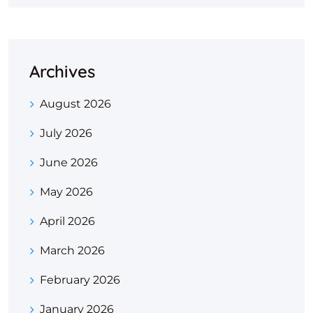
Archives
August 2026
July 2026
June 2026
May 2026
April 2026
March 2026
February 2026
January 2026