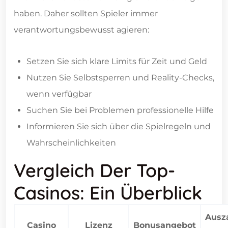
haben. Daher sollten Spieler immer
verantwortungsbewusst agieren:
Setzen Sie sich klare Limits für Zeit und Geld
Nutzen Sie Selbstsperren und Reality-Checks,
wenn verfügbar
Suchen Sie bei Problemen professionelle Hilfe
Informieren Sie sich über die Spielregeln und
Wahrscheinlichkeiten
Vergleich Der Top-
Casinos: Ein Überblick
Ausz
Casino
Lizenz
Bonusangebot