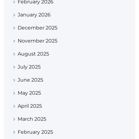
February 2026
January 2026
December 2025
November 2025
August 2025
July 2025
June 2025
May 2025
April 2025
March 2025
February 2025