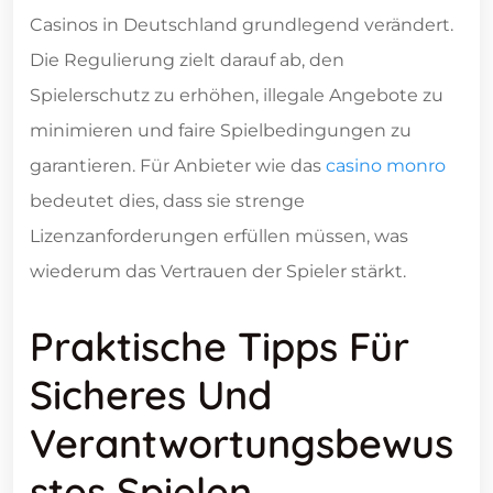
Casinos in Deutschland grundlegend verändert.
Die Regulierung zielt darauf ab, den
Spielerschutz zu erhöhen, illegale Angebote zu
minimieren und faire Spielbedingungen zu
garantieren. Für Anbieter wie das
casino monro
bedeutet dies, dass sie strenge
Lizenzanforderungen erfüllen müssen, was
wiederum das Vertrauen der Spieler stärkt.
Praktische Tipps Für
Sicheres Und
Verantwortungsbewus
Stes Spielen