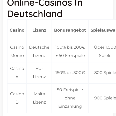
Online-Casinos In
Deutschland
Casino
Lizenz
Bonusangebot
Spielauswa
Casino
Deutsche
100% bis 200€
Über 1.00
Monro
Lizenz
+ 50 Freispiele
Spiele
Casino
EU-
150% bis 300€
800 Spiel
A
Lizenz
50 Freispiele
Casino
Malta
ohne
900 Spiel
B
Lizenz
Einzahlung