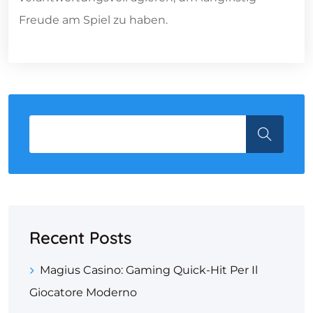
Freude am Spiel zu haben.
Recent Posts
Magius Casino: Gaming Quick‑Hit Per Il
Giocatore Moderno