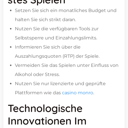
Setzen Sie sich ein monatliches Budget und
halten Sie sich strikt daran.
Nutzen Sie die verfügbaren Tools zur
Selbstsperre und Einzahlungslimits.
Informieren Sie sich über die
Auszahlungsquoten (RTP) der Spiele.
Vermeiden Sie das Spielen unter Einfluss von
Alkohol oder Stress.
Nutzen Sie nur lizenzierte und geprüfte
Plattformen wie das
casino monro
.
Technologische
Innovationen Im