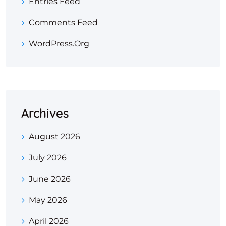
Entries Feed
Comments Feed
WordPress.org
Archives
August 2026
July 2026
June 2026
May 2026
April 2026