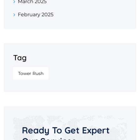
March 2025
February 2025
Tag
Tower Rush