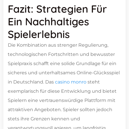
Fazit: Strategien Für
Ein Nachhaltiges
Spielerlebnis
Die Kombination aus strenger Regulierung,
technologischen Fortschritten und bewusster
Spielpraxis schafft eine solide Grundlage für ein
sicheres und unterhaltsames Online-Glücksspiel
in Deutschland. Das
casino monro
steht
exemplarisch für diese Entwicklung und bietet
Spielern eine vertrauenswürdige Plattform mit
attraktiven Angeboten. Spieler sollten jedoch
stets ihre Grenzen kennen und
verantwortungsvoll agieren, um langfristig