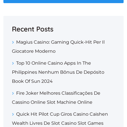
Recent Posts
Magius Casino: Gaming Quick‑Hit Per Il
Giocatore Moderno
Top 10 Online Casino Apps In The
Philippines Nenhum Bônus De Depósito
Book Of Sun 2024
Fire Joker Melhores Classificações De
Cassino Online Slot Machine Online
Quick Hit Pilot Cup Giros Casino Caishen
Wealth Livres De Slot Casino Slot Games