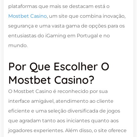
plataformas que mais se destacam está o
Mostbet Casino
, um site que combina inovação,
segurança e uma vasta gama de opções para os
entusiastas do iGaming em Portugal e no
mundo.
Por Que Escolher O
Mostbet Casino?
O Mostbet Casino é reconhecido por sua
interface amigável, atendimento ao cliente
eficiente e uma seleção diversificada de jogos
que agradam tanto aos iniciantes quanto aos
jogadores experientes. Além disso, o site oferece