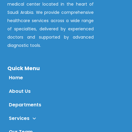
medical center located in the heart of
Saudi Arabia. We provide comprehensive
healthcare services across a wide range
of specialties, delivered by experienced
doctors and supported by advanced
diagnostic tools.
Quick Menu
Home
About Us
Departments
Services
Our Team