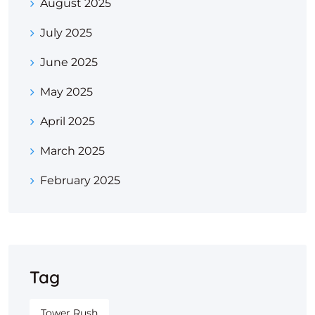
August 2025
July 2025
June 2025
May 2025
April 2025
March 2025
February 2025
Tag
Tower Rush