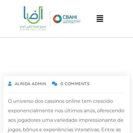
ALRIDA ADMIN
0 COMMENTS
O universo dos cassinos online tem crescido
exponencialmente nos últimos anos, oferecendo
aos jogadores uma variedade impressionante de
jogos, bônus e experiências interativas. Entre as