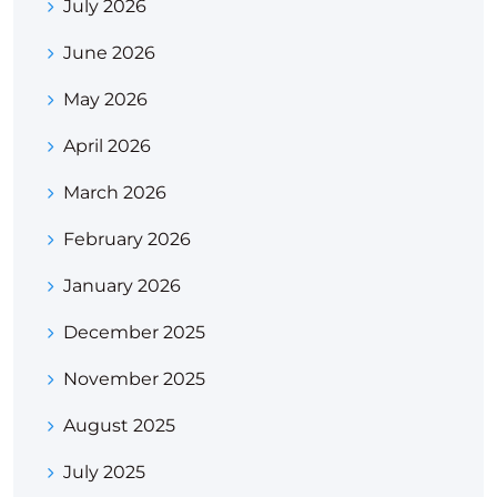
July 2026
June 2026
May 2026
April 2026
March 2026
February 2026
January 2026
December 2025
November 2025
August 2025
July 2025