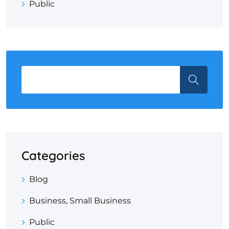
Public
Categories
Blog
Business, Small Business
Public