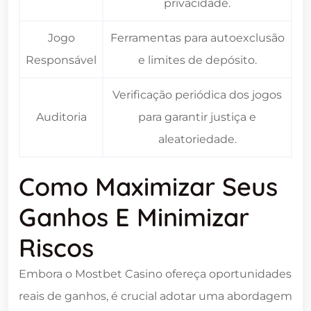
privacidade.
Jogo
Ferramentas para autoexclusão
Responsável
e limites de depósito.
Verificação periódica dos jogos
Auditoria
para garantir justiça e
aleatoriedade.
Como Maximizar Seus
Ganhos E Minimizar
Riscos
Embora o Mostbet Casino ofereça oportunidades
reais de ganhos, é crucial adotar uma abordagem