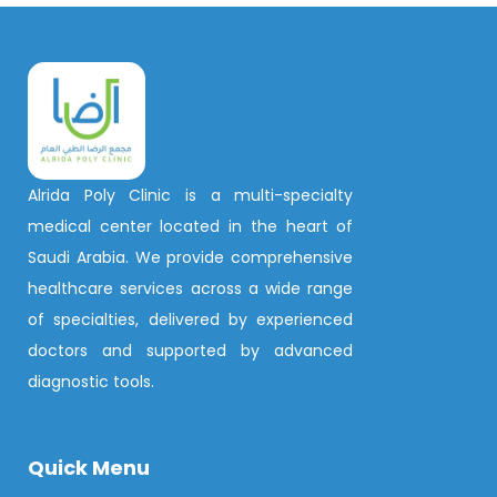
Alrida Poly Clinic is a multi-specialty
medical center located in the heart of
Saudi Arabia. We provide comprehensive
healthcare services across a wide range
of specialties, delivered by experienced
doctors and supported by advanced
diagnostic tools.
Quick Menu