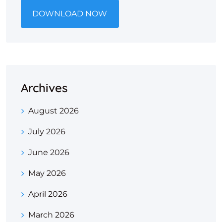
DOWNLOAD NOW
Archives
August 2026
July 2026
June 2026
May 2026
April 2026
March 2026