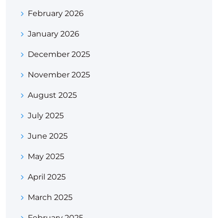
February 2026
January 2026
December 2025
November 2025
August 2025
July 2025
June 2025
May 2025
April 2025
March 2025
February 2025