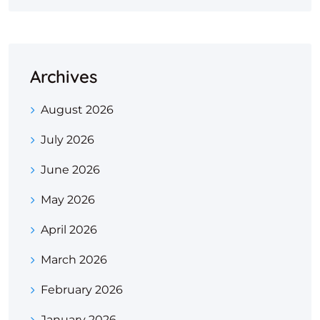
Archives
August 2026
July 2026
June 2026
May 2026
April 2026
March 2026
February 2026
January 2026