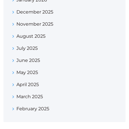
December 2025
November 2025
August 2025
July 2025
June 2025
May 2025
April 2025
March 2025
February 2025