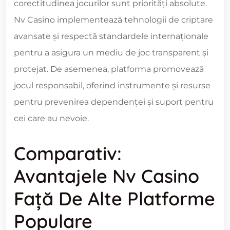
corectitudinea jocurilor sunt priorități absolute.
Nv Casino implementează tehnologii de criptare
avansate și respectă standardele internaționale
pentru a asigura un mediu de joc transparent și
protejat. De asemenea, platforma promovează
jocul responsabil, oferind instrumente și resurse
pentru prevenirea dependenței și suport pentru
cei care au nevoie.
Comparativ:
Avantajele Nv Casino
Față De Alte Platforme
Populare