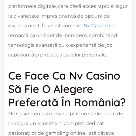
platformele digitale, care oferă acces rapid și sigur
la o varietate impresionantă de opțiuni de
divertisment. În acest context,
Nv Casino
se
remarcă ca un lider de încredere, combinând
tehnologia avansată cu o experiență de joc
captivantă și protecția datelor personale.
Ce Face Ca Nv Casino
Să Fie O Alegere
Preferată În România?
Nv Casino nu este doar o platformă de jocuri de
noroc, ci un ecosistem complet dedicat
pasionaților de gambling online. Iată câteva