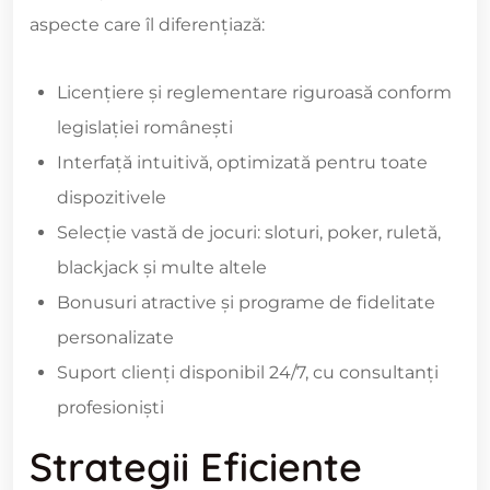
aspecte care îl diferențiază:
Licențiere și reglementare riguroasă conform
legislației românești
Interfață intuitivă, optimizată pentru toate
dispozitivele
Selecție vastă de jocuri: sloturi, poker, ruletă,
blackjack și multe altele
Bonusuri atractive și programe de fidelitate
personalizate
Suport clienți disponibil 24/7, cu consultanți
profesioniști
Strategii Eficiente