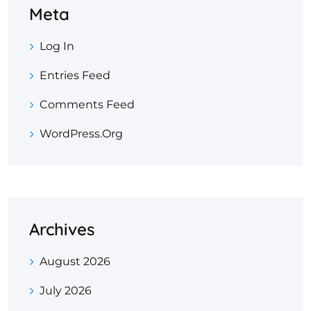
Meta
Log In
Entries Feed
Comments Feed
WordPress.org
Archives
August 2026
July 2026