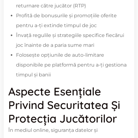
returnare către jucător (RTP)
Profită de bonusurile și promoțiile oferite
pentru a-ți extinde timpul de joc
Învață regulile și strategiile specifice fiecărui
joc înainte de a paria sume mari
Folosește opțiunile de auto-limitare
disponibile pe platformă pentru a-ți gestiona
timpul și banii
Aspecte Esențiale
Privind Securitatea Și
Protecția Jucătorilor
În mediul online, siguranța datelor și