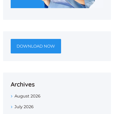
DOWNLOAD NOW
Archives
August 2026
July 2026