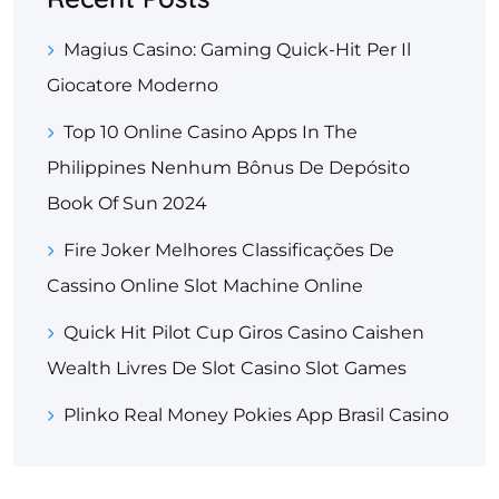
Magius Casino: Gaming Quick‑Hit Per Il
Giocatore Moderno
Top 10 Online Casino Apps In The
Philippines Nenhum Bônus De Depósito
Book Of Sun 2024
Fire Joker Melhores Classificações De
Cassino Online Slot Machine Online
Quick Hit Pilot Cup Giros Casino Caishen
Wealth Livres De Slot Casino Slot Games
Plinko Real Money Pokies App Brasil Casino