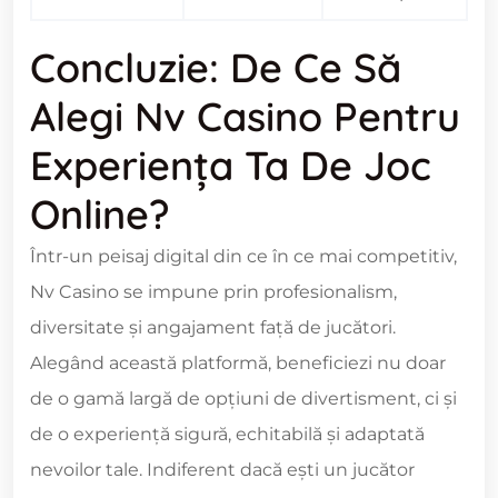
Concluzie: De Ce Să
Alegi Nv Casino Pentru
Experiența Ta De Joc
Online?
Într-un peisaj digital din ce în ce mai competitiv,
Nv Casino se impune prin profesionalism,
diversitate și angajament față de jucători.
Alegând această platformă, beneficiezi nu doar
de o gamă largă de opțiuni de divertisment, ci și
de o experiență sigură, echitabilă și adaptată
nevoilor tale. Indiferent dacă ești un jucător