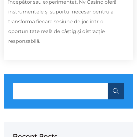
începător sau experimentat, Nv Casino oferă
instrumentele și suportul necesar pentru a
transforma fiecare sesiune de joc într-o
oportunitate reală de câștig și distracție
responsabilă.
Recent Posts