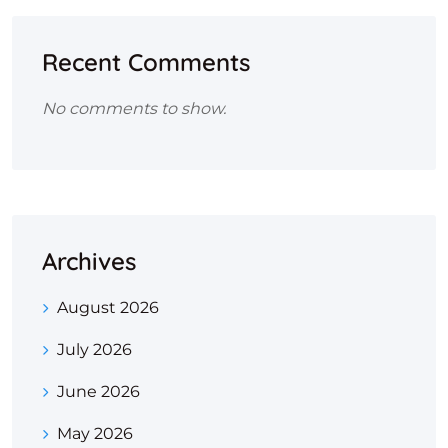
Recent Comments
No comments to show.
Archives
August 2026
July 2026
June 2026
May 2026