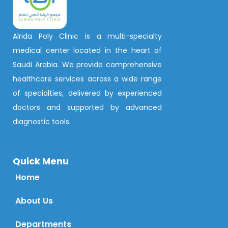
Alrida Poly Clinic is a multi-specialty
medical center located in the heart of
Saudi Arabia. We provide comprehensive
healthcare services across a wide range
of specialties, delivered by experienced
doctors and supported by advanced
diagnostic tools.
Quick Menu
Home
About Us
Departments