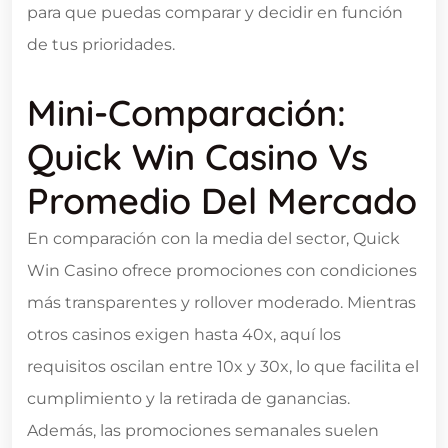
para que puedas comparar y decidir en función
de tus prioridades.
Mini-Comparación:
Quick Win Casino Vs
Promedio Del Mercado
En comparación con la media del sector, Quick
Win Casino ofrece promociones con condiciones
más transparentes y rollover moderado. Mientras
otros casinos exigen hasta 40x, aquí los
requisitos oscilan entre 10x y 30x, lo que facilita el
cumplimiento y la retirada de ganancias.
Además, las promociones semanales suelen