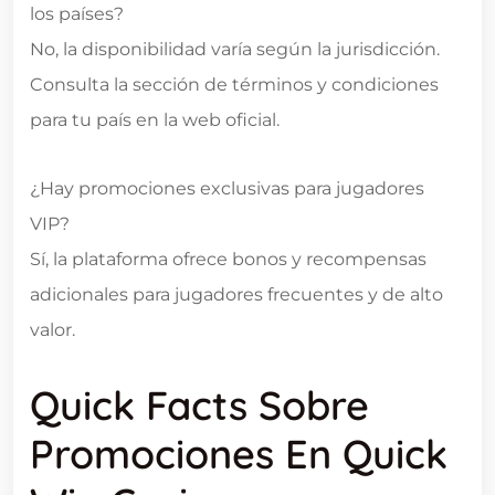
los países?
No, la disponibilidad varía según la jurisdicción.
Consulta la sección de términos y condiciones
para tu país en la web oficial.
¿Hay promociones exclusivas para jugadores
VIP?
Sí, la plataforma ofrece bonos y recompensas
adicionales para jugadores frecuentes y de alto
valor.
Quick Facts Sobre
Promociones En Quick