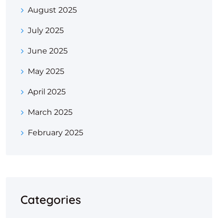
August 2025
July 2025
June 2025
May 2025
April 2025
March 2025
February 2025
Categories