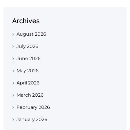
Archives
August 2026
July 2026
June 2026
May 2026
April 2026
March 2026
February 2026
January 2026