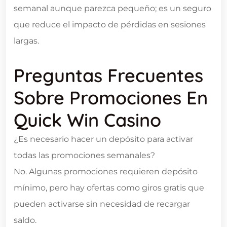
semanal aunque parezca pequeño; es un seguro
que reduce el impacto de pérdidas en sesiones
largas.
Preguntas Frecuentes
Sobre Promociones En
Quick Win Casino
¿Es necesario hacer un depósito para activar
todas las promociones semanales?
No. Algunas promociones requieren depósito
mínimo, pero hay ofertas como giros gratis que
pueden activarse sin necesidad de recargar
saldo.