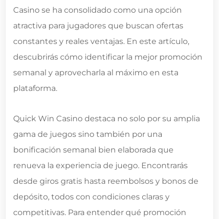
Casino se ha consolidado como una opción
atractiva para jugadores que buscan ofertas
constantes y reales ventajas. En este artículo,
descubrirás cómo identificar la mejor promoción
semanal y aprovecharla al máximo en esta
plataforma.
Quick Win Casino destaca no solo por su amplia
gama de juegos sino también por una
bonificación semanal bien elaborada que
renueva la experiencia de juego. Encontrarás
desde giros gratis hasta reembolsos y bonos de
depósito, todos con condiciones claras y
competitivas. Para entender qué promoción