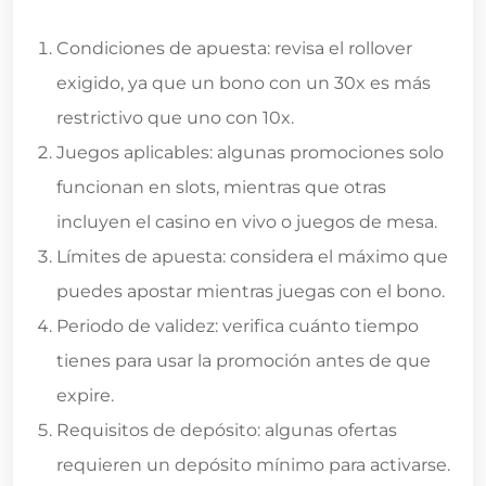
Condiciones de apuesta: revisa el rollover
exigido, ya que un bono con un 30x es más
restrictivo que uno con 10x.
Juegos aplicables: algunas promociones solo
funcionan en slots, mientras que otras
incluyen el casino en vivo o juegos de mesa.
Límites de apuesta: considera el máximo que
puedes apostar mientras juegas con el bono.
Periodo de validez: verifica cuánto tiempo
tienes para usar la promoción antes de que
expire.
Requisitos de depósito: algunas ofertas
requieren un depósito mínimo para activarse.