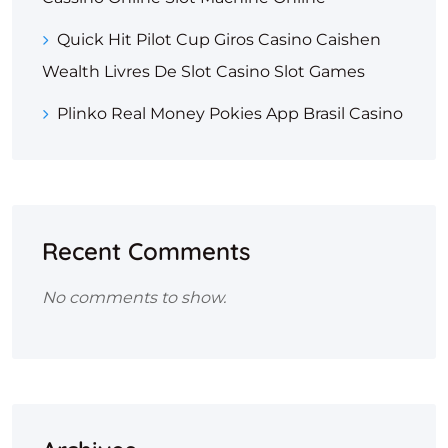
Quick Hit Pilot Cup Giros Casino Caishen
Wealth Livres De Slot Casino Slot Games
Plinko Real Money Pokies App Brasil Casino
Recent Comments
No comments to show.