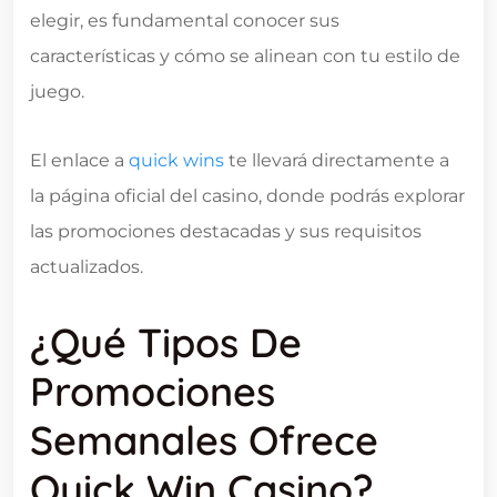
elegir, es fundamental conocer sus
características y cómo se alinean con tu estilo de
juego.
El enlace a
quick wins
te llevará directamente a
la página oficial del casino, donde podrás explorar
las promociones destacadas y sus requisitos
actualizados.
¿Qué Tipos De
Promociones
Semanales Ofrece
Quick Win Casino?