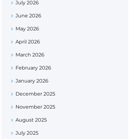
July 2026
June 2026
May 2026
April 2026
March 2026
February 2026
January 2026
December 2025
November 2025
August 2025
July 2025