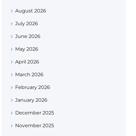
August 2026
July 2026
June 2026
May 2026
April 2026
March 2026
February 2026
January 2026
December 2025
November 2025