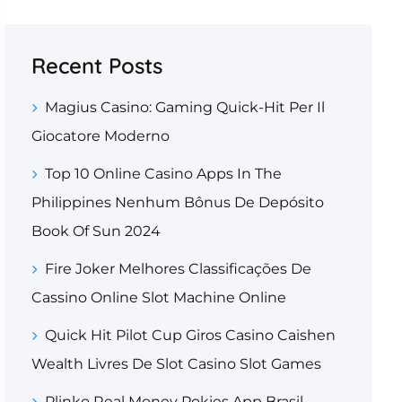
Recent Posts
Magius Casino: Gaming Quick‑Hit Per Il
Giocatore Moderno
Top 10 Online Casino Apps In The
Philippines Nenhum Bônus De Depósito
Book Of Sun 2024
Fire Joker Melhores Classificações De
Cassino Online Slot Machine Online
Quick Hit Pilot Cup Giros Casino Caishen
Wealth Livres De Slot Casino Slot Games
Plinko Real Money Pokies App Brasil