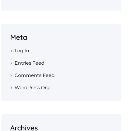
Meta
Log In
Entries Feed
Comments Feed
WordPress.org
Archives