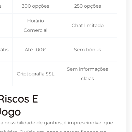
s
300 opções
250 opções
Horário
Chat limitado
Comercial
átis
Até 100€
Sem bónus
Sem informações
Criptografia SSL
claras
Riscos E
Jogo
a possibilidade de ganhos, é imprescindível que