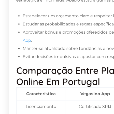
estratégica e informada. Abaixo estão algumas 
Estabelecer um orçamento claro e respeitar l
Estudar as probabilidades e regras específica
Aproveitar bónus e promoções oferecidos pel
App
.
Manter-se atualizado sobre tendências e nov
Evitar decisões impulsivas e apostar com res
Comparação Entre Pl
Online Em Portugal
Característica
Vegasino App
Licenciamento
Certificado SRIJ