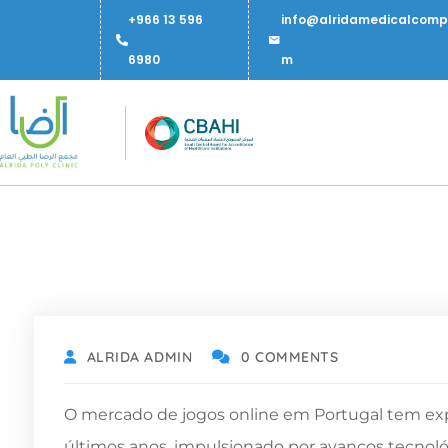
+966 13 596
info@alridamedicalcomp
6980
m
ALRIDA ADMIN
0 COMMENTS
O mercado de jogos online em Portugal tem e
últimos anos, impulsionado por avanços tecn