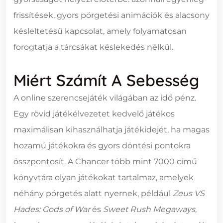
frissítések, gyors pörgetési animációk és alacsony
késleltetésű kapcsolat, amely folyamatosan
forogtatja a tárcsákat késlekedés nélkül.
Miért Számít A Sebesség
A online szerencsejáték világában az idő pénz.
Egy rövid játékélvezetet kedvelő játékos
maximálisan kihasználhatja játékidejét, ha magas
hozamú játékokra és gyors döntési pontokra
összpontosít. A Chancer több mint 7000 című
könyvtára olyan játékokat tartalmaz, amelyek
néhány pörgetés alatt nyernek, például
Zeus VS
Hades: Gods of War
és
Sweet Rush Megaways
,