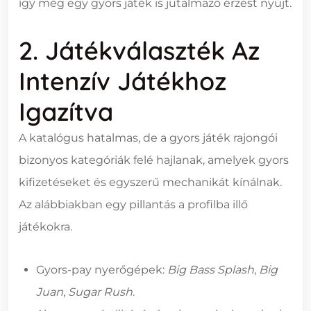
így még egy gyors játék is jutalmazó érzést nyújt.
2. Játékválaszték Az
Intenzív Játékhoz
Igazítva
A katalógus hatalmas, de a gyors játék rajongói
bizonyos kategóriák felé hajlanak, amelyek gyors
kifizetéseket és egyszerű mechanikát kínálnak.
Az alábbiakban egy pillantás a profilba illő
játékokra.
Gyors‑pay nyerőgépek:
Big Bass Splash
,
Big
Juan
,
Sugar Rush
.