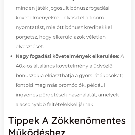
minden játék jogosult bónusz fogadási
követelményekre—olvasd el a finom
nyomtatást, mielőtt bónusz kreditekkel
pörgetsz, hogy elkerüld azok véletlen
elvesztését.
Nagy fogadási követelmények elkerülése:
A
40x-os általános követelmény a üdvözlő
bónuszokra elriaszthatja a gyors játékosokat;
fontold meg más promóciók, például
ingyenes pörgetések használatát, amelyek
alacsonyabb feltételekkel járnak.
Tippek A Zökkenőmentes
Működéshez