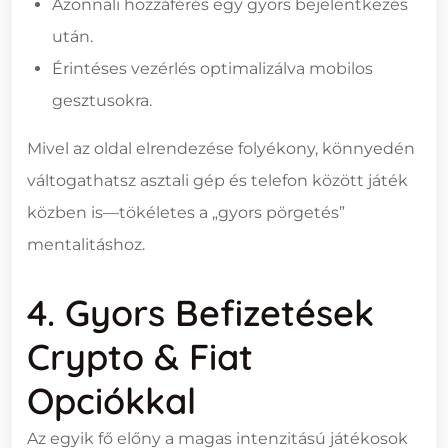
Azonnali hozzáférés egy gyors bejelentkezés
után.
Érintéses vezérlés optimalizálva mobilos
gesztusokra.
Mivel az oldal elrendezése folyékony, könnyedén
váltogathatsz asztali gép és telefon között játék
közben is—tökéletes a „gyors pörgetés”
mentalitáshoz.
4. Gyors Befizetések
Crypto & Fiat
Opciókkal
Az egyik fő előny a magas intenzitású játékosok