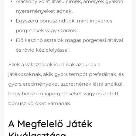
Alacsony volatilitású címek, amelyek gyakori
nyereményeket adnak.
Egyszerű bónuszindítók, mint ingyenes
pörgetések vagy szorzók.
Élő kaszinó asztalok magas pörgetési rátával
és rövid kézlefolyással.
Ezek a választások ideálisak azoknak a
játékosoknak, akik gyors tempót preferálnak, és
gyors eredményeket szeretnének látni anélkül,
hogy hosszú újrapörgetéseket vagy összetett
bónusz köröket várnának.
A Megfelelő Játék
Kiválasztása