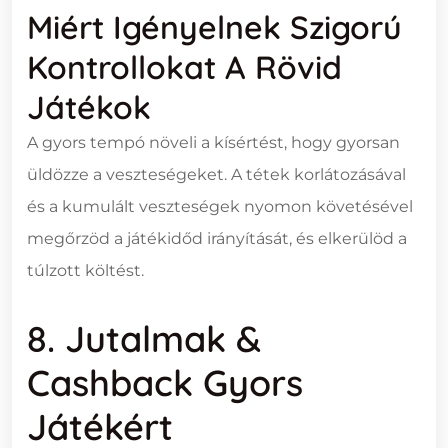
Miért Igényelnek Szigorú
Kontrollokat A Rövid
Játékok
A gyors tempó növeli a kísértést, hogy gyorsan
üldözze a veszteségeket. A tétek korlátozásával
és a kumulált veszteségek nyomon követésével
megőrzöd a játékidőd irányítását, és elkerülöd a
túlzott költést.
8. Jutalmak &
Cashback Gyors
Játékért