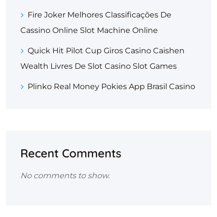
Fire Joker Melhores Classificações De
Cassino Online Slot Machine Online
Quick Hit Pilot Cup Giros Casino Caishen
Wealth Livres De Slot Casino Slot Games
Plinko Real Money Pokies App Brasil Casino
Recent Comments
No comments to show.