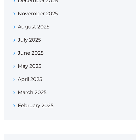
December 2025
November 2025
August 2025
July 2025
June 2025
May 2025
April 2025
March 2025
February 2025