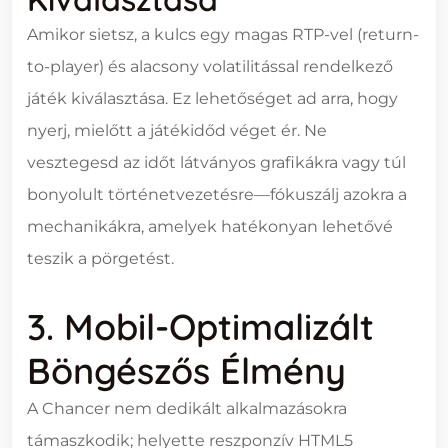
Amikor sietsz, a kulcs egy magas RTP-vel (return-
to-player) és alacsony volatilitással rendelkező
játék kiválasztása. Ez lehetőséget ad arra, hogy
nyerj, mielőtt a játékidőd véget ér. Ne
vesztegesd az időt látványos grafikákra vagy túl
bonyolult történetvezetésre—fókuszálj azokra a
mechanikákra, amelyek hatékonyan lehetővé
teszik a pörgetést.
3. Mobil-Optimalizált
Böngészős Élmény
A Chancer nem dedikált alkalmazásokra
támaszkodik; helyette reszponzív HTML5