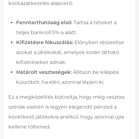
kockázatkezelés alapvető:
Fenntarthatóság első:
Tartsa a téteket a
teljes bankroll 5%-a alatt.
Kifizetésre fókuszálás:
Előnyben részesítse
azokat a játékokat, amelyek korán látható
kifizetéseket adnak.
Határolt veszteségek:
Állítson be kilépési
küszöböt; ha eléri, azonnal lépjen ki.
Ez a megközelítés biztosítja, hogy még vesztes
szériák esetén is legyen elegendő pénzed a
következő játékokra anélkül, hogy azonnal újra
kellene töltened.