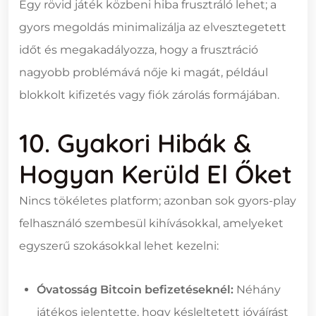
Egy rövid játék közbeni hiba frusztráló lehet; a
gyors megoldás minimalizálja az elvesztegetett
időt és megakadályozza, hogy a frusztráció
nagyobb problémává nője ki magát, például
blokkolt kifizetés vagy fiók zárolás formájában.
10. Gyakori Hibák &
Hogyan Kerüld El Őket
Nincs tökéletes platform; azonban sok gyors‑play
felhasználó szembesül kihívásokkal, amelyeket
egyszerű szokásokkal lehet kezelni:
Óvatosság Bitcoin befizetéseknél:
Néhány
játékos jelentette, hogy késleltetett jóváírást