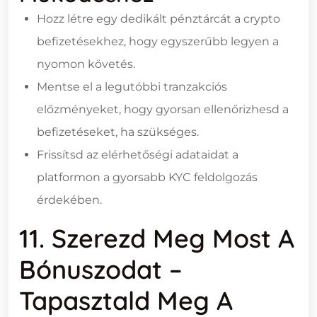
Hozz létre egy dedikált pénztárcát a crypto
befizetésekhez, hogy egyszerűbb legyen a
nyomon követés.
Mentse el a legutóbbi tranzakciós
előzményeket, hogy gyorsan ellenőrizhesd a
befizetéseket, ha szükséges.
Frissítsd az elérhetőségi adataidat a
platformon a gyorsabb KYC feldolgozás
érdekében.
11. Szerezd Meg Most A
Bónuszodat –
Tapasztald Meg A