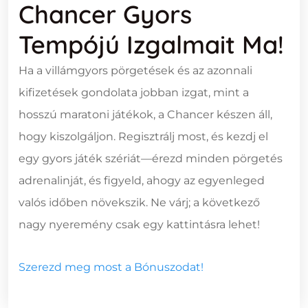
Chancer Gyors
Tempójú Izgalmait Ma!
Ha a villámgyors pörgetések és az azonnali
kifizetések gondolata jobban izgat, mint a
hosszú maratoni játékok, a Chancer készen áll,
hogy kiszolgáljon. Regisztrálj most, és kezdj el
egy gyors játék szériát—érezd minden pörgetés
adrenalinját, és figyeld, ahogy az egyenleged
valós időben növekszik. Ne várj; a következő
nagy nyeremény csak egy kattintásra lehet!
Szerezd meg most a Bónuszodat!