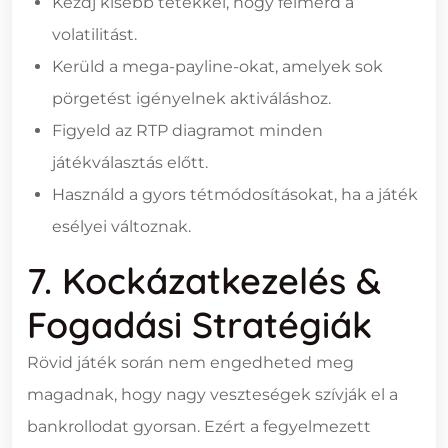
Kezdj kisebb tétekkel, hogy felmérd a
volatilitást.
Kerüld a mega‑payline-okat, amelyek sok
pörgetést igényelnek aktiváláshoz.
Figyeld az RTP diagramot minden
játékválasztás előtt.
Használd a gyors tétmódosításokat, ha a játék
esélyei változnak.
7. Kockázatkezelés &
Fogadási Stratégiák
Rövid játék során nem engedheted meg
magadnak, hogy nagy veszteségek szívják el a
bankrollodat gyorsan. Ezért a fegyelmezett