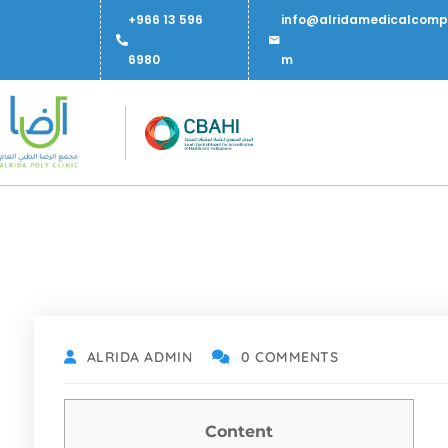
+966 13 596
info@alridamedicalcomp
6980
m
ALRIDA ADMIN
0 COMMENTS
Content