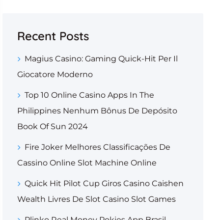
Recent Posts
Magius Casino: Gaming Quick‑Hit Per Il
Giocatore Moderno
Top 10 Online Casino Apps In The
Philippines Nenhum Bônus De Depósito
Book Of Sun 2024
Fire Joker Melhores Classificações De
Cassino Online Slot Machine Online
Quick Hit Pilot Cup Giros Casino Caishen
Wealth Livres De Slot Casino Slot Games
Plinko Real Money Pokies App Brasil