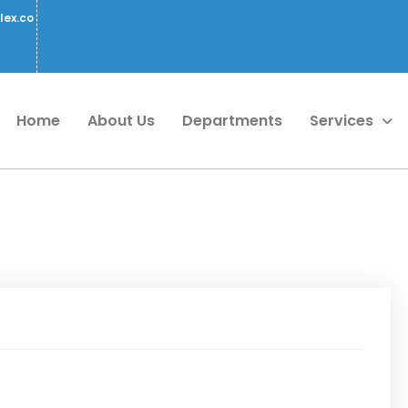
lex.co
Home
About Us
Departments
Services