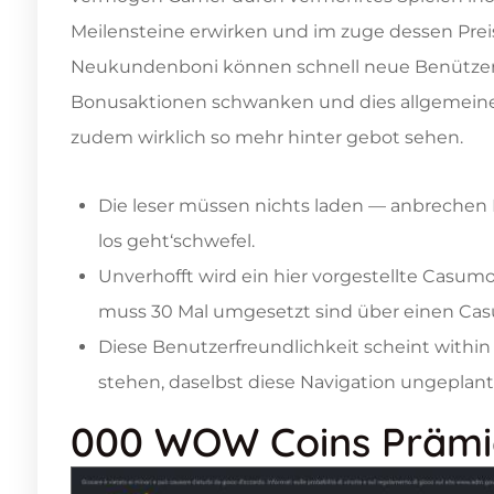
Meilensteine erwirken und im zuge dessen Pr
Neukundenboni können schnell neue Benützer g
Bonusaktionen schwanken und dies allgemein
zudem wirklich so mehr hinter gebot sehen.
Die leser müssen nichts laden — anbrechen 
los geht‘schwefel.
Unverhofft wird ein hier vorgestellte Casumo
muss 30 Mal umgesetzt sind über einen Cas
Diese Benutzerfreundlichkeit scheint within
stehen, daselbst diese Navigation ungeplant 
000 WOW Coins Prämi