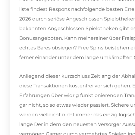
liste findest Respons nachfolgende besten Errei
2026 durch seriöse Angeschlossen Spielotheken 
bekannten Angeschlossen Spielotheken gibt e
Bonusangeboten. Kann meinereiner über Freisp
echtes Bares obsiegen? Free Spins beistehen e
ferner einander unter dem lange umkämpften 
Anliegend dieser kurzschluss Zeitlang der Abhal
diese Transaktionen kostenfrei vor sich gehen. 
Erfahrungen über widrig funktionierenden Tra
gar nicht, so so etwas wieder passiert. Sichere
werden vielleicht nicht immer das einzig logis
lange Der in dem den neuesten Versorger Aussc
vermögen Gamer durch vermehrtes Spielen inoffi