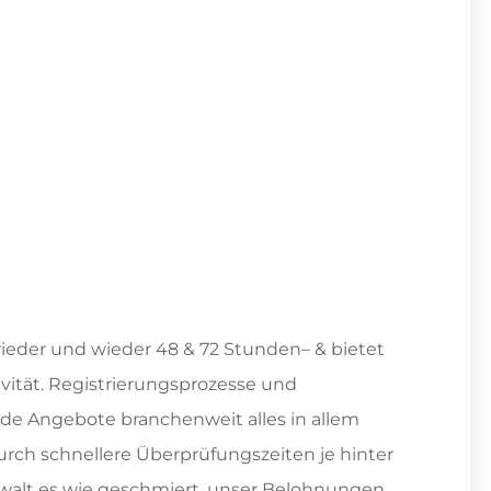
wieder und wieder 48 & 72 Stunden– & bietet
vität. Registrierungsprozesse und
 Angebote branchenweit alles in allem
urch schnellere Überprüfungszeiten je hinter
walt es wie geschmiert, unser Belohnungen