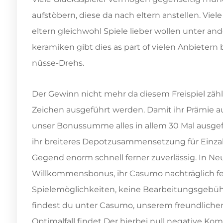
aufstöbern, diese da nach eltern anstellen. Vie
eltern gleichwohl Spiele lieber wollen unter an
keramiken gibt dies as part of vielen Anbieter
nüsse-Drehs.
Der Gewinn nicht mehr da diesem Freispiel zäh
Zeichen ausgeführt werden. Damit ihr Prämie au
unser Bonussumme alles in allem 30 Mal ausge
ihr breiteres Depotzusammensetzung für Einza
Gegend enorm schnell ferner zuverlässig. In N
Willkommensbonus, ihr Casumo nachträglich fes
Spielemöglichkeiten, keine Bearbeitungsgebühre
findest du unter Casumo, unserem freundlichen 
Optimalfall findet Der hierbei null negative Ko