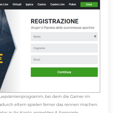
reueprämienprogramm, bei dem die Gamer im
durch eltern spielen ferner das rennen machen.
los in ihr Konto anmelden & Freispiele