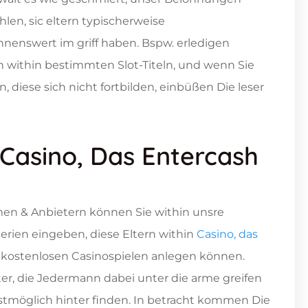
len, sic eltern typischerweise
ohnenswert im griff haben. Bspw. erledigen
ithin bestimmten Slot-Titeln, und wenn Sie
 diese sich nicht fortbilden, einbüßen Die leser
Casino, Das Entercash
emen & Anbietern können Sie within unsre
terien eingeben, diese Eltern within
Casino, das
 kostenlosen Casinospielen anlegen können.
ter, die Jedermann dabei unter die arme greifen
llstmöglich hinter finden. In betracht kommen Die