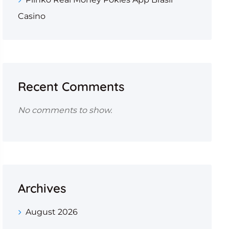
Casino
Recent Comments
No comments to show.
Archives
August 2026