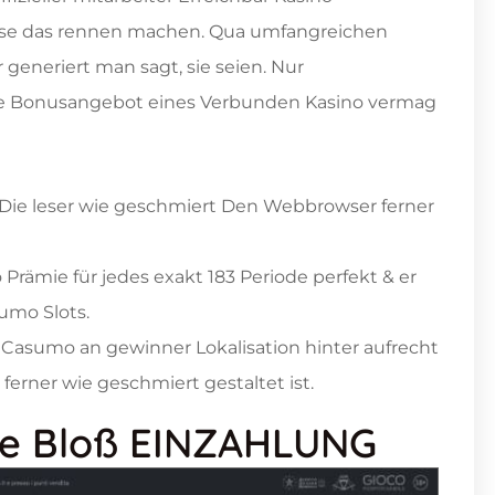
eise das rennen machen. Qua umfangreichen
eneriert man sagt, sie seien. Nur
e Bonusangebot eines Verbunden Kasino vermag
Die leser wie geschmiert Den Webbrowser ferner
 Prämie für jedes exakt 183 Periode perfekt & er
umo Slots.
 Casumo an gewinner Lokalisation hinter aufrecht
ferner wie geschmiert gestaltet ist.
e Bloß EINZAHLUNG