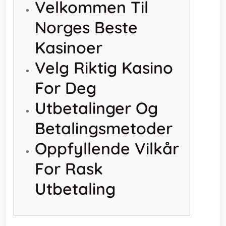
Velkommen Til
Norges Beste
Kasinoer
Velg Riktig Kasino
For Deg
Utbetalinger Og
Betalingsmetoder
Oppfyllende Vilkår
For Rask
Utbetaling