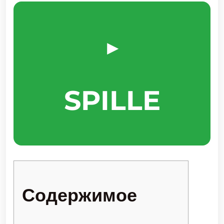
▶️
SPILLE
Содержимое