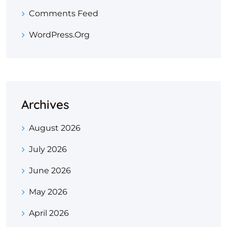
Comments Feed
WordPress.org
Archives
August 2026
July 2026
June 2026
May 2026
April 2026