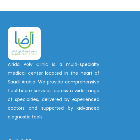
Alrida Poly Clinic is a multi-specialty
medical center located in the heart of
Saudi Arabia. We provide comprehensive
healthcare services across a wide range
of specialties, delivered by experienced
doctors and supported by advanced
diagnostic tools.