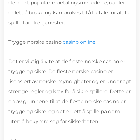
de mest populære betalingsmetodene, da den
er lett å bruke og kan brukes til å betale for alt fra
spill til andre tjenester.
Trygge norske casino
casino online
Det er viktig å vite at de fleste norske casino er
trygge og sikre. De fleste norske casino er
lisensiert av norske myndigheter og er underlagt
strenge regler og krav for å sikre spillere. Dette er
en av grunnene til at de fleste norske casino er
trygge og sikre, og det er lett å spille på dem
uten å bekymre seg for sikkerheten.