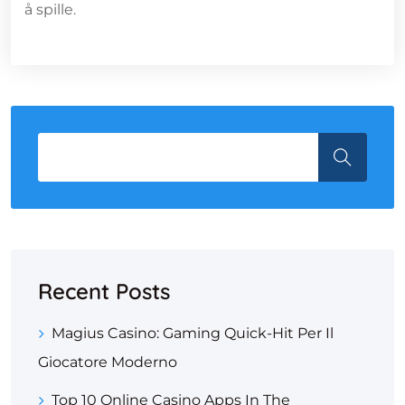
å spille.
Recent Posts
Magius Casino: Gaming Quick‑Hit Per Il
Giocatore Moderno
Top 10 Online Casino Apps In The