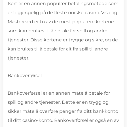
Kort er en annen populær betalingsmetode som
er tilgjengelig på de fleste norske casino. Visa og
Mastercard er to av de mest populære kortene
som kan brukes til å betale for spill og andre
tjenester. Disse kortene er trygge og sikre, og de
kan brukes til å betale for alt fra spill til andre
tjenester.
Bankoverførsel
Bankoverførsel er en annen måte å betale for
spill og andre tjenester. Dette er en trygg og
sikker måte å overføre penger fra ditt bankkonto
til ditt casino-konto. Bankoverførsel er også en av