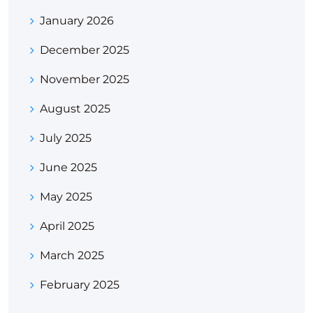
January 2026
December 2025
November 2025
August 2025
July 2025
June 2025
May 2025
April 2025
March 2025
February 2025