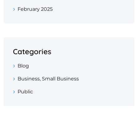
February 2025
Categories
Blog
Business, Small Business
Public