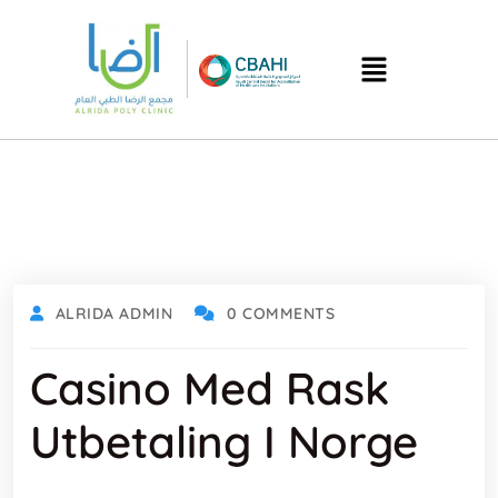
ALRIDA ADMIN
0 COMMENTS
Casino Med Rask
Utbetaling I Norge