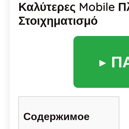
Καλύτερες Mobile Π
Στοιχηματισμό
▶️ 
Содержимое