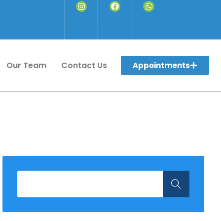
Our Team
Contact Us
Appointments