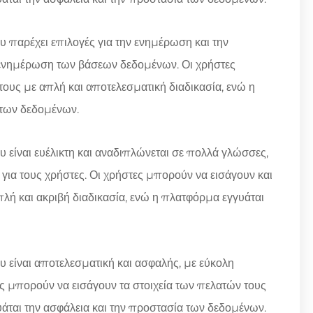
 παρέχει επιλογές για την ενημέρωση και την
ι ενημέρωση των βάσεων δεδομένων. Οι χρήστες
τους με απλή και αποτελεσματική διαδικασία, ενώ η
 των δεδομένων.
 είναι ευέλικτη και αναδιπλώνεται σε πολλά γλώσσες,
για τους χρήστες. Οι χρήστες μπορούν να εισάγουν και
πλή και ακριβή διαδικασία, ενώ η πλατφόρμα εγγυάται
 είναι αποτελεσματική και ασφαλής, με εύκολη
ες μπορούν να εισάγουν τα στοιχεία των πελατών τους
υάται την ασφάλεια και την προστασία των δεδομένων.