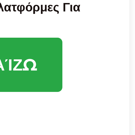
λατφόρμες Για
ΠΑΊΖΩ