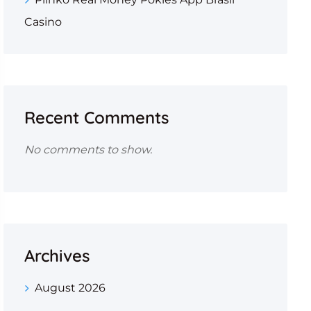
Casino
Recent Comments
No comments to show.
Archives
August 2026