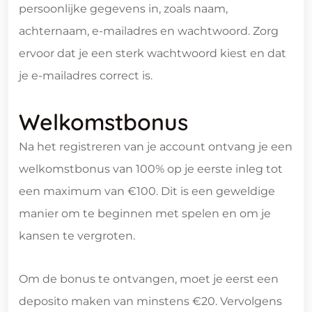
persoonlijke gegevens in, zoals naam,
achternaam, e-mailadres en wachtwoord. Zorg
ervoor dat je een sterk wachtwoord kiest en dat
je e-mailadres correct is.
Welkomstbonus
Na het registreren van je account ontvang je een
welkomstbonus van 100% op je eerste inleg tot
een maximum van €100. Dit is een geweldige
manier om te beginnen met spelen en om je
kansen te vergroten.
Om de bonus te ontvangen, moet je eerst een
deposito maken van minstens €20. Vervolgens