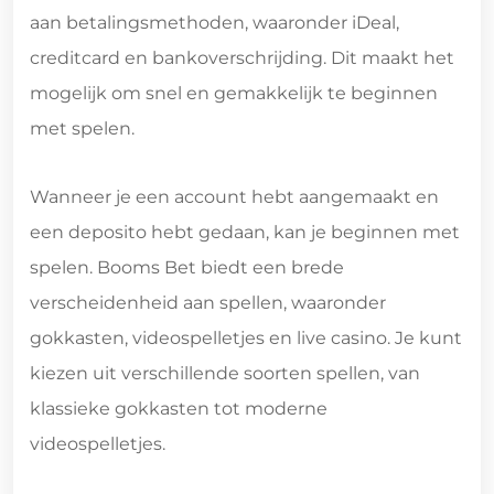
aan betalingsmethoden, waaronder iDeal,
creditcard en bankoverschrijding. Dit maakt het
mogelijk om snel en gemakkelijk te beginnen
met spelen.
Wanneer je een account hebt aangemaakt en
een deposito hebt gedaan, kan je beginnen met
spelen. Booms Bet biedt een brede
verscheidenheid aan spellen, waaronder
gokkasten, videospelletjes en live casino. Je kunt
kiezen uit verschillende soorten spellen, van
klassieke gokkasten tot moderne
videospelletjes.