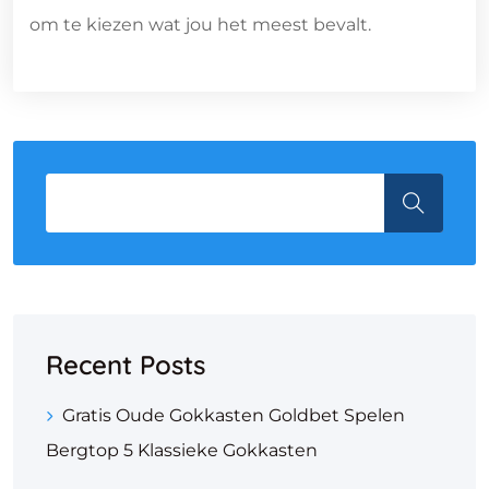
om te kiezen wat jou het meest bevalt.
Recent Posts
Gratis Oude Gokkasten Goldbet Spelen
Bergtop 5 Klassieke Gokkasten