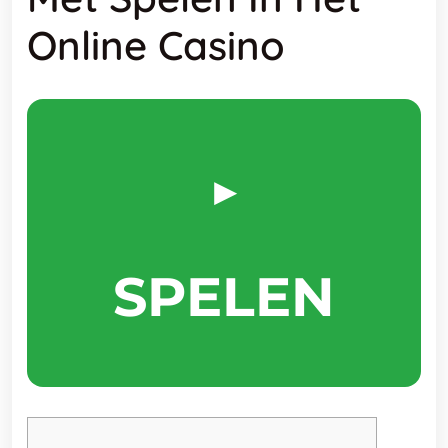
Online Casino
▶️
SPELEN