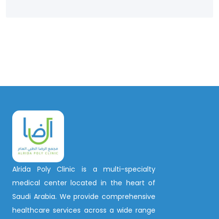
Alrida Poly Clinic is a multi-specialty
medical center located in the heart of
Saudi Arabia. We provide comprehensive
healthcare services across a wide range