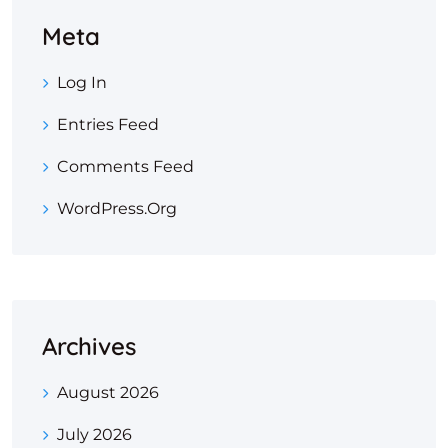
Meta
Log In
Entries Feed
Comments Feed
WordPress.org
Archives
August 2026
July 2026