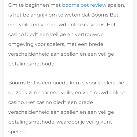
Om te beginnen met
booms bet review
spelen,
is het belangrijk om te weten dat Booms Bet
een veilig en vertrouwd online casino is. Het
casino biedt een veilige en vertrouwde
omgeving voor spelers, met een brede
verscheidenheid aan spellen en een veilige
betalingsmethode.
Booms Bet is een goede keuze voor spelers die
op zoek zijn naar een veilig en vertrouwd online
casino. Het casino biedt een brede
verscheidenheid aan spellen en een veilige
betalingsmethode, waardoor je veilig kunt
spelen.