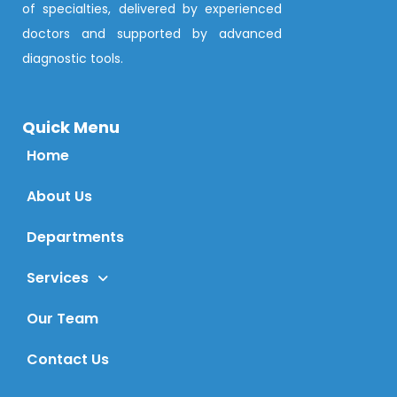
of specialties, delivered by experienced
doctors and supported by advanced
diagnostic tools.
Quick Menu
Home
About Us
Departments
Services
Our Team
Contact Us