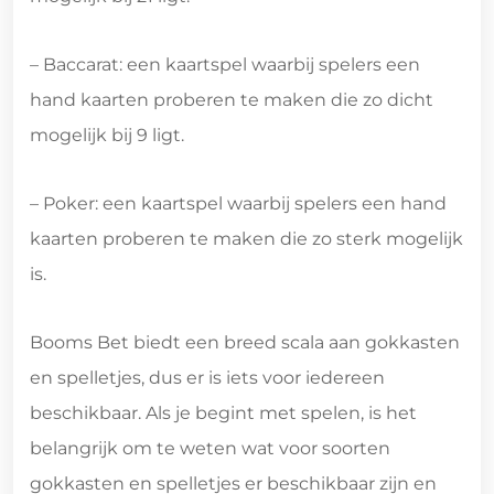
– Baccarat: een kaartspel waarbij spelers een
hand kaarten proberen te maken die zo dicht
mogelijk bij 9 ligt.
– Poker: een kaartspel waarbij spelers een hand
kaarten proberen te maken die zo sterk mogelijk
is.
Booms Bet biedt een breed scala aan gokkasten
en spelletjes, dus er is iets voor iedereen
beschikbaar. Als je begint met spelen, is het
belangrijk om te weten wat voor soorten
gokkasten en spelletjes er beschikbaar zijn en