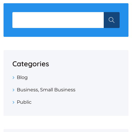
Categories
Blog
Business, Small Business
Public