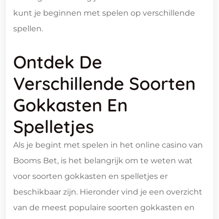
kunt je beginnen met spelen op verschillende
spellen.
Ontdek De
Verschillende Soorten
Gokkasten En
Spelletjes
Als je begint met spelen in het online casino van
Booms Bet, is het belangrijk om te weten wat
voor soorten gokkasten en spelletjes er
beschikbaar zijn. Hieronder vind je een overzicht
van de meest populaire soorten gokkasten en