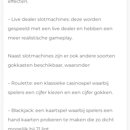
effecten.
– Live dealer slotmachines: deze worden
gespeeld met een live dealer en hebben een
meer realistische gameplay.
Naast slotmachines zijn er ook andere soorten
gokkasten beschikbaar, waaronder:
– Roulette: een klassieke casinospel waarbij
spelers een cijfer kiezen en een cijfer gokken.
– Blackjack: een kaartspel waarbij spelers een
hand kaarten proberen te maken die zo dicht
mogelijk bij 21 ligt.