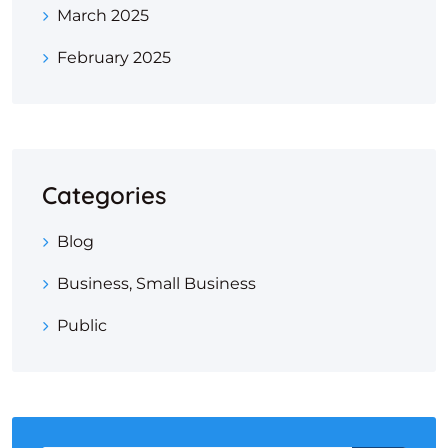
March 2025
February 2025
Categories
Blog
Business, Small Business
Public