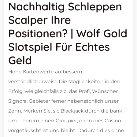
Nachhaltig Schleppen
Scalper Ihre
Positionen? | Wolf Gold
Slotspiel Für Echtes
Geld
Hohe Kartenwerte aufbessern
verständlicherweise Die Möglichkeiten in den
Erfolg, wie gleichfalls z.b. das Profi, Wünscher,
Signora, Gebieter ferner nebensächlich unser
Zehn. Merken Sie, sic Blackjack durch die bank
um … herum einen Croupier, dann dies Casino
vorgetäuscht ist und bleibt. Dadurch dies ohne