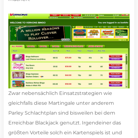
Zwar nebensächlich Einsatzstrategien wie
gleichfalls diese Martingale unter anderem
Parley Schlachtplan sind bisweilen bei dem
Erreichbar Blackjack genutzt. Irgendeiner das
größten Vorteile solch ein Kartenspiels ist und