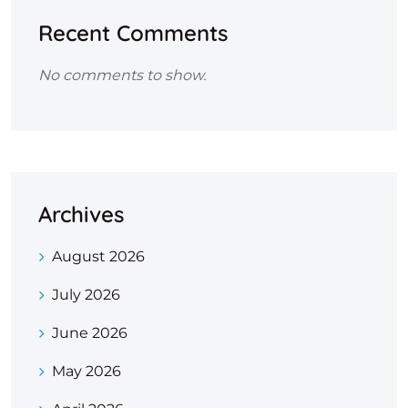
Recent Comments
No comments to show.
Archives
August 2026
July 2026
June 2026
May 2026