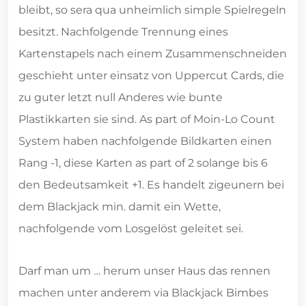
bleibt, so sera qua unheimlich simple Spielregeln
besitzt. Nachfolgende Trennung eines
Kartenstapels nach einem Zusammenschneiden
geschieht unter einsatz von Uppercut Cards, die
zu guter letzt null Anderes wie bunte
Plastikkarten sie sind. As part of Moin-Lo Count
System haben nachfolgende Bildkarten einen
Rang -1, diese Karten as part of 2 solange bis 6
den Bedeutsamkeit +1. Es handelt zigeunern bei
dem Blackjack min. damit ein Wette,
nachfolgende vom Losgelöst geleitet sei.
Darf man um … herum unser Haus das rennen
machen unter anderem via Blackjack Bimbes