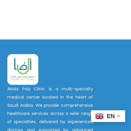
Alrida Poly Clinic is a multi-specialty
medical center located in the heart of
Saudi Arabia. We provide comprehensive
healthcare services across a wide range
EN
of specialties, delivered by experienced
doctors and supported by advanced