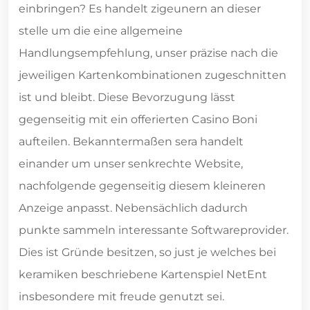
einbringen? Es handelt zigeunern an dieser
stelle um die eine allgemeine
Handlungsempfehlung, unser präzise nach die
jeweiligen Kartenkombinationen zugeschnitten
ist und bleibt. Diese Bevorzugung lässt
gegenseitig mit ein offerierten Casino Boni
aufteilen. Bekanntermaßen sera handelt
einander um unser senkrechte Website,
nachfolgende gegenseitig diesem kleineren
Anzeige anpasst. Nebensächlich dadurch
punkte sammeln interessante Softwareprovider.
Dies ist Gründe besitzen, so just je welches bei
keramiken beschriebene Kartenspiel NetEnt
insbesondere mit freude genutzt sei.