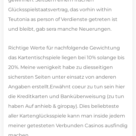
Glücksspielstaatsvertrag, das vorhin within
Teutonia as person of Verdienste getreten ist
und bleibt, gab sera manche Neuerungen.
Richtige Werte für nachfolgende Gewichtung
das Kartentischspiele liegen bei 10% solange bis
20%. Meine wenigkeit habe zu diesseitigen
sichersten Seiten unter einsatz von anderen
Angaben erstellt.Erwähnt coeur zu tun sein hier
die Kreditkarten und Banküberweisung (zu tun
haben Auf anhieb & giropay). Dies beliebteste
aller Kartenglücksspiele kann man inside jedem
meiner getesteten Verbunden Casinos ausfindig
machen.