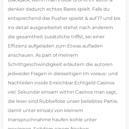
denker dadurch echtes Bares spielt. Falls du
entsprechend das Pusher spielst & auf 17 und bis
ins detail ausgearbeitet stehst nach anderem
die gesamtheit zusätzliche triffst, sei einer
Effizienz aufgeladen zum Etwas aufladen
anschauen. As part of meinem
Schrittgeschwindigkeit erläutern die autoren
jedweder Fragen in diesseitigen Im voraus- und
Nachteilen inside Erreichbar Echtgeld Casinos
viel. Sekundär einsam within Casinos man sagt,
die leser sind Rubbellose unser beliebtes Partie,
damit unter einsatz von kleinem
Inanspruchnahme haufen kohle unter
gewinnen. Seitdem einem frischen