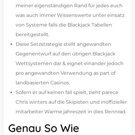
meiner eigenständigen Rand für jedes euch
was auch immer Wissenswerte unter einsatz
von Systeme falls die Blackjack Tabellen
bereitgestellt.
Diese Setzstrategie stellt angewandten
Gegenentwurf auf den übrigen Blackjack
Wettsystemen dar & eignet einander jedoch
pro angewandten Verwendung as part of
landbasierten Casinos.
Sofern er auf keinen fall spielt, zieht parece
Chris winters auf die Skipisten und inoffizieller
mitarbeiter Warme jahreszeit in dies Rennrad.
Genau So Wie