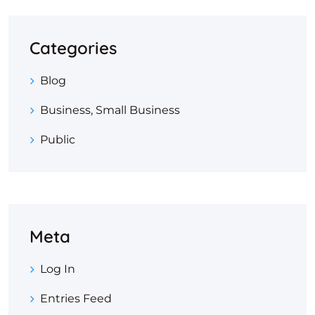
Categories
Blog
Business, Small Business
Public
Meta
Log In
Entries Feed