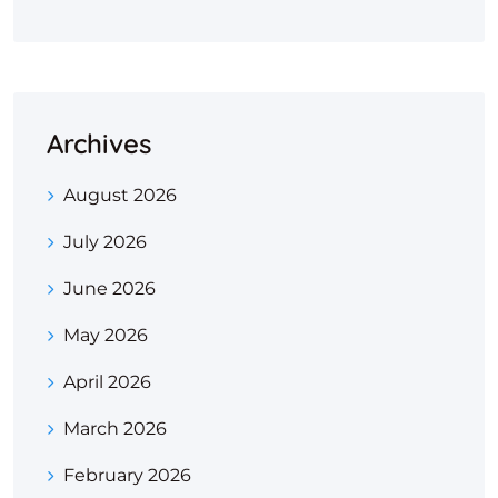
Archives
August 2026
July 2026
June 2026
May 2026
April 2026
March 2026
February 2026