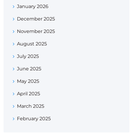
January 2026
December 2025
November 2025
August 2025
July 2025
June 2025
May 2025
April 2025
March 2025
February 2025