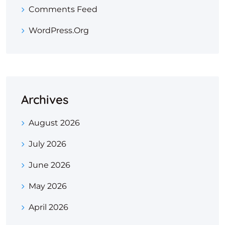
Comments Feed
WordPress.org
Archives
August 2026
July 2026
June 2026
May 2026
April 2026