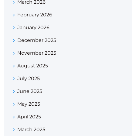
March 2026
February 2026
January 2026
December 2025
November 2025
August 2025
July 2025
June 2025
May 2025
April 2025
March 2025