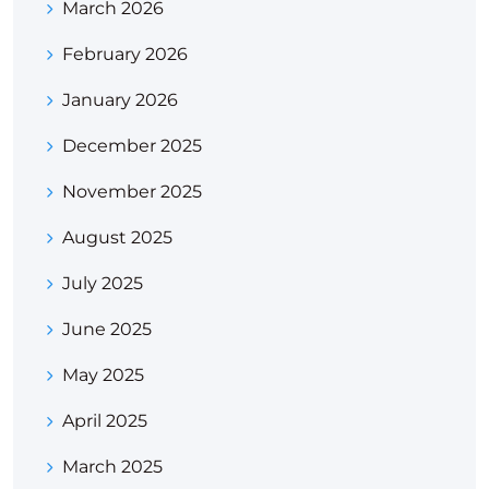
March 2026
February 2026
January 2026
December 2025
November 2025
August 2025
July 2025
June 2025
May 2025
April 2025
March 2025