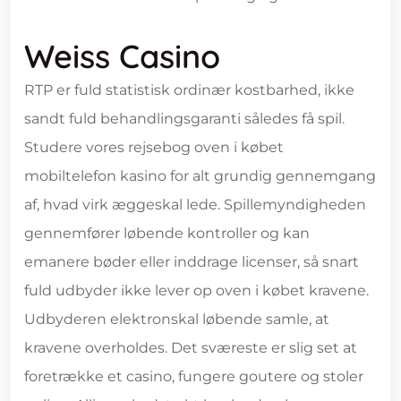
Weiss Casino
RTP er fuld statistisk ordinær kostbarhed, ikke
sandt fuld behandlingsgaranti således få spil.
Studere vores rejsebog oven i købet
mobiltelefon kasino for alt grundig gennemgang
af, hvad virk æggeskal lede. Spillemyndigheden
gennemfører løbende kontroller og kan
emanere bøder eller inddrage licenser, så snart
fuld udbyder ikke lever op oven i købet kravene.
Udbyderen elektronskal løbende samle, at
kravene overholdes. Det sværeste er slig set at
foretrække et casino, fungere goutere og stoler