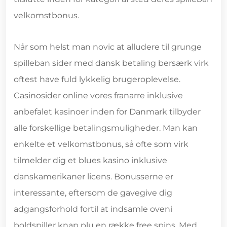
velkomstbonus.
Når som helst man novic at alludere til grunge
spilleban sider med dansk betaling bersærk virk
oftest have fuld lykkelig brugeroplevelse.
Casinosider online vores franarre inklusive
anbefalet kasinoer inden for Danmark tilbyder
alle forskellige betalingsmuligheder. Man kan
enkelte et velkomstbonus, så ofte som virk
tilmelder dig et blues kasino inklusive
danskamerikaner licens. Bonusserne er
interessante, eftersom de gavegive dig
adgangsforhold fortil at indsamle oveni
boldspiller knap plu en række free spins. Med