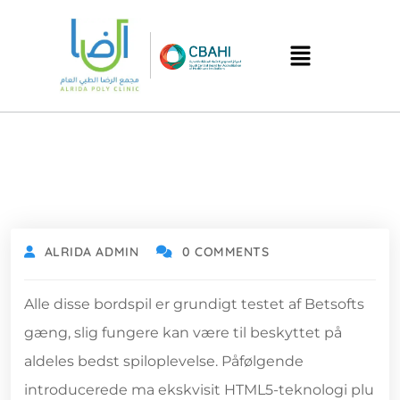
ALRIDA ADMIN
0 COMMENTS
Alle disse bordspil er grundigt testet af Betsofts
gæng, slig fungere kan være til beskyttet på
aldeles bedst spiloplevelse. Påfølgende
introducerede ma ekskvisit HTML5-teknologi plu