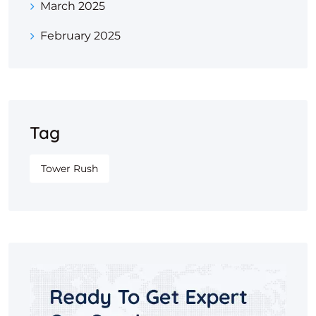
March 2025
February 2025
Tag
Tower Rush