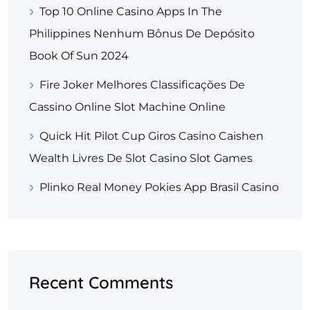
Top 10 Online Casino Apps In The
Philippines Nenhum Bônus De Depósito
Book Of Sun 2024
Fire Joker Melhores Classificações De
Cassino Online Slot Machine Online
Quick Hit Pilot Cup Giros Casino Caishen
Wealth Livres De Slot Casino Slot Games
Plinko Real Money Pokies App Brasil Casino
Recent Comments