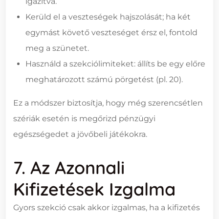
igazítva.
Kerüld el a veszteségek hajszolását; ha két
egymást követő veszteséget érsz el, fontold
meg a szünetet.
Használd a szekciólimiteket: állíts be egy előre
meghatározott számú pörgetést (pl. 20).
Ez a módszer biztosítja, hogy még szerencsétlen
szériák esetén is megőrizd pénzügyi
egészségedet a jövőbeli játékokra.
7. Az Azonnali
Kifizetések Izgalma
Gyors szekció csak akkor izgalmas, ha a kifizetés