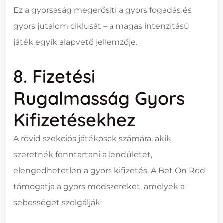
Ez a gyorsaság megerősíti a gyors fogadás és
gyors jutalom ciklusát – a magas intenzitású
játék egyik alapvető jellemzője.
8. Fizetési
Rugalmasság Gyors
Kifizetésekhez
A rövid szekciós játékosok számára, akik
szeretnék fenntartani a lendületet,
elengedhetetlen a gyors kifizetés. A Bet On Red
támogatja a gyors módszereket, amelyek a
sebességet szolgálják: