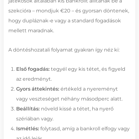
játékosok általában kis bankrollt állítanak be a
szekcióra – mondjuk €20 – és gyorsan döntenek,
hogy dupláznak-e vagy a standard fogadások
mellett maradnak.
A döntéshozatali folyamat gyakran így néz ki:
Első fogadás:
tegyél egy kis tétet, és figyeld
az eredményt.
Gyors áttekintés:
értékeld a nyereményt
vagy veszteséget néhány másodperc alatt.
Beállítás:
növeld kissé a tétet, ha nyerő
szériában vagy.
Ismétlés:
folytasd, amíg a bankroll elfogy vagy
az idő lejár.