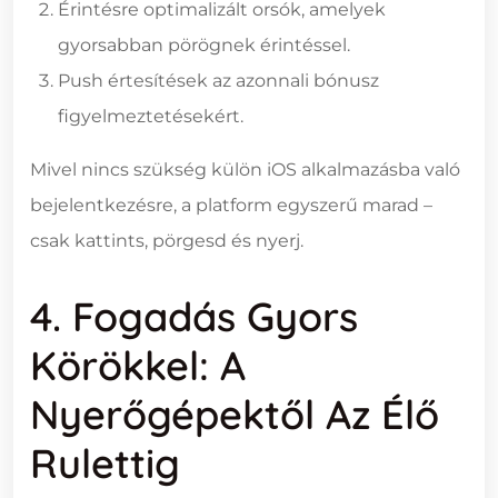
Érintésre optimalizált orsók, amelyek
gyorsabban pörögnek érintéssel.
Push értesítések az azonnali bónusz
figyelmeztetésekért.
Mivel nincs szükség külön iOS alkalmazásba való
bejelentkezésre, a platform egyszerű marad –
csak kattints, pörgesd és nyerj.
4. Fogadás Gyors
Körökkel: A
Nyerőgépektől Az Élő
Rulettig