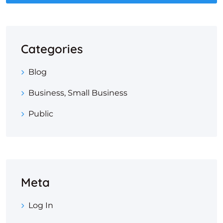
Categories
Blog
Business, Small Business
Public
Meta
Log In