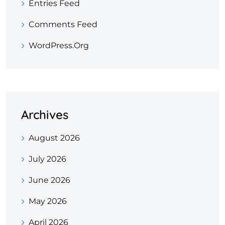
Entries Feed
Comments Feed
WordPress.org
Archives
August 2026
July 2026
June 2026
May 2026
April 2026