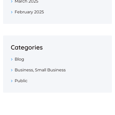
March 2025
February 2025
Categories
Blog
Business, Small Business
Public