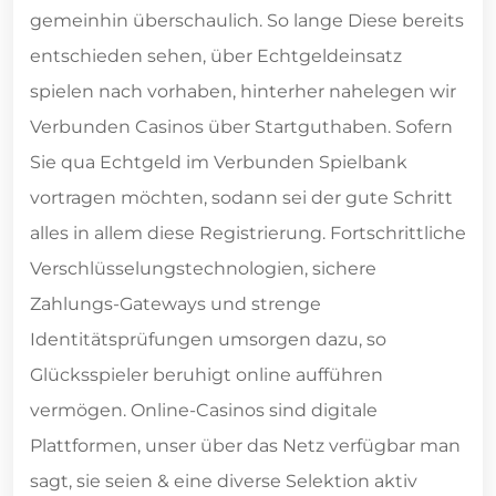
gemeinhin überschaulich. So lange Diese bereits
entschieden sehen, über Echtgeldeinsatz
spielen nach vorhaben, hinterher nahelegen wir
Verbunden Casinos über Startguthaben. Sofern
Sie qua Echtgeld im Verbunden Spielbank
vortragen möchten, sodann sei der gute Schritt
alles in allem diese Registrierung. Fortschrittliche
Verschlüsselungstechnologien, sichere
Zahlungs-Gateways und strenge
Identitätsprüfungen umsorgen dazu, so
Glücksspieler beruhigt online aufführen
vermögen. Online-Casinos sind digitale
Plattformen, unser über das Netz verfügbar man
sagt, sie seien & eine diverse Selektion aktiv