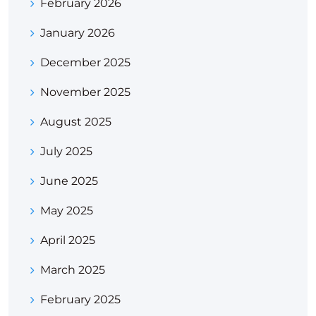
February 2026
January 2026
December 2025
November 2025
August 2025
July 2025
June 2025
May 2025
April 2025
March 2025
February 2025