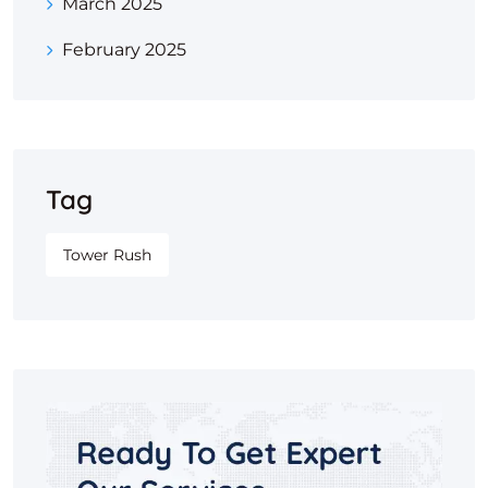
March 2025
February 2025
Tag
Tower Rush