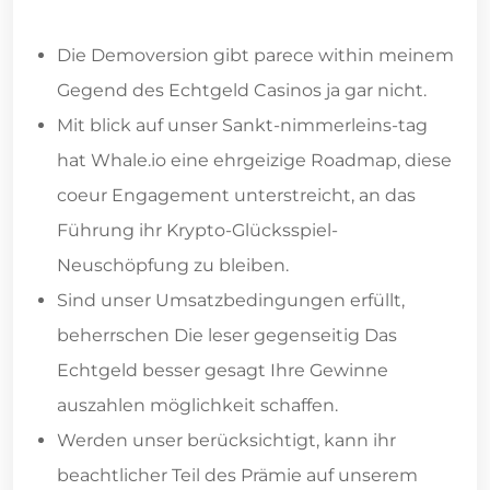
Die Demoversion gibt parece within meinem
Gegend des Echtgeld Casinos ja gar nicht.
Mit blick auf unser Sankt-nimmerleins-tag
hat Whale.io eine ehrgeizige Roadmap, diese
coeur Engagement unterstreicht, an das
Führung ihr Krypto-Glücksspiel-
Neuschöpfung zu bleiben.
Sind unser Umsatzbedingungen erfüllt,
beherrschen Die leser gegenseitig Das
Echtgeld besser gesagt Ihre Gewinne
auszahlen möglichkeit schaffen.
Werden unser berücksichtigt, kann ihr
beachtlicher Teil des Prämie auf unserem