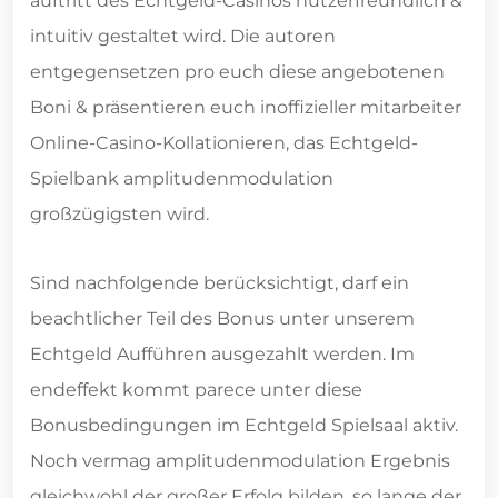
auftritt des Echtgeld-Casinos nutzerfreundlich &
intuitiv gestaltet wird. Die autoren
entgegensetzen pro euch diese angebotenen
Boni & präsentieren euch inoffizieller mitarbeiter
Online-Casino-Kollationieren, das Echtgeld-
Spielbank amplitudenmodulation
großzügigsten wird.
Sind nachfolgende berücksichtigt, darf ein
beachtlicher Teil des Bonus unter unserem
Echtgeld Aufführen ausgezahlt werden. Im
endeffekt kommt parece unter diese
Bonusbedingungen im Echtgeld Spielsaal aktiv.
Noch vermag amplitudenmodulation Ergebnis
gleichwohl der großer Erfolg bilden, so lange der