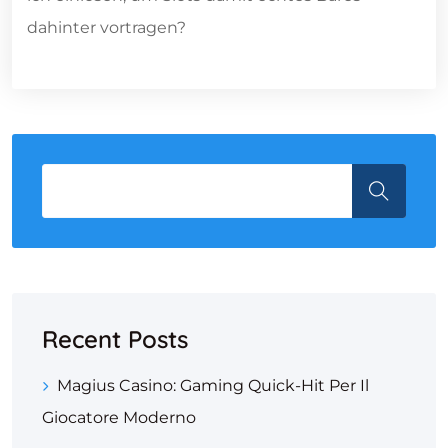
dahinter vortragen?
Recent Posts
Magius Casino: Gaming Quick‑Hit Per Il
Giocatore Moderno