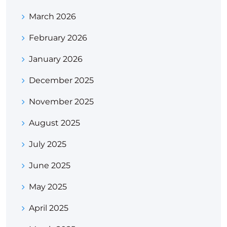
March 2026
February 2026
January 2026
December 2025
November 2025
August 2025
July 2025
June 2025
May 2025
April 2025