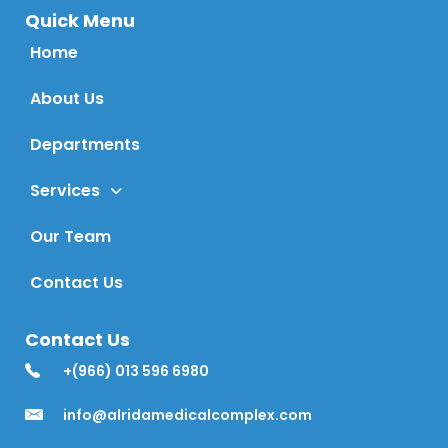
Quick Menu
Home
About Us
Departments
Services
Our Team
Contact Us
Contact Us
+(966) 013 596 6980
info@alridamedicalcomplex.com