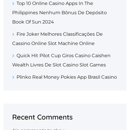
Top 10 Online Casino Apps In The
Philippines Nenhum Bônus De Depósito
Book Of Sun 2024
Fire Joker Melhores Classificações De
Cassino Online Slot Machine Online
Quick Hit Pilot Cup Giros Casino Caishen
Wealth Livres De Slot Casino Slot Games
Plinko Real Money Pokies App Brasil Casino
Recent Comments