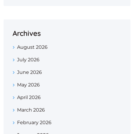
Archives
August 2026
July 2026
June 2026
May 2026
April 2026
March 2026
February 2026