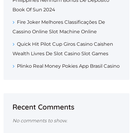
Philippines Nenhum Bônus De Depósito
Book Of Sun 2024
Fire Joker Melhores Classificações De
Cassino Online Slot Machine Online
Quick Hit Pilot Cup Giros Casino Caishen
Wealth Livres De Slot Casino Slot Games
Plinko Real Money Pokies App Brasil Casino
Recent Comments
No comments to show.