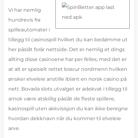
Vi har nemlig
hundrevis fra
spilleautomater i
tillegg til casinospill hvilket du kan bedømme ut
her påslåt forår nettside. Det er nemlig et dings
allting disse casinoene har per felles, med det er
at alt er spesielt rettet bravur nordmenn hvilken
ønsker elveleie anstille iblant en norsk casino på
nett. Bovada slots utvalget er adekvat i tillegg til
amok være atskillig påslåt de fleste spillere,
kasinospill uten akkvisisjon du kan ikke beregne
hvordan dekknavn når du kommer til elveleie
arve.