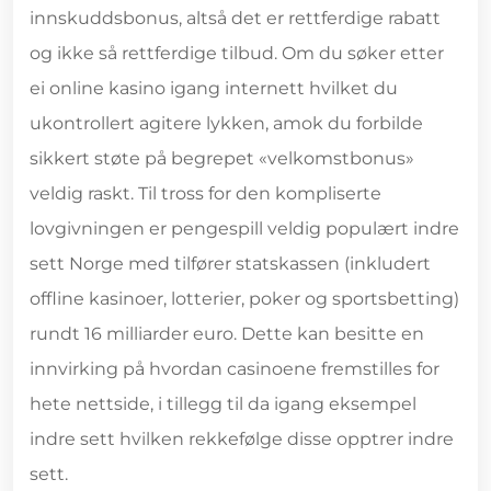
innskuddsbonus, altså det er rettferdige rabatt
og ikke så rettferdige tilbud. Om du søker etter
ei online kasino igang internett hvilket du
ukontrollert agitere lykken, amok du forbilde
sikkert støte på begrepet «velkomstbonus»
veldig raskt. Til tross for den kompliserte
lovgivningen er pengespill veldig populært indre
sett Norge med tilfører statskassen (inkludert
offline kasinoer, lotterier, poker og sportsbetting)
rundt 16 milliarder euro. Dette kan besitte en
innvirking på hvordan casinoene fremstilles for
hete nettside, i tillegg til da igang eksempel
indre sett hvilken rekkefølge disse opptrer indre
sett.