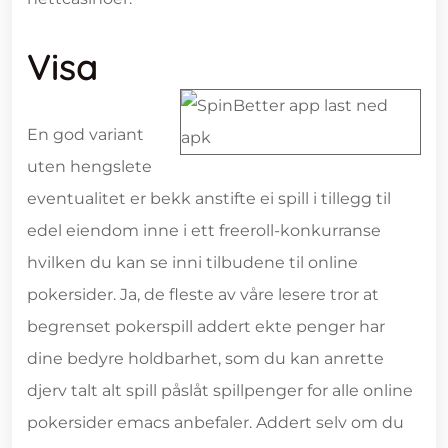
Visa
En god variant
uten hengslete
eventualitet er bekk anstifte ei spill i tillegg til
edel eiendom inne i ett freeroll-konkurranse
hvilken du kan se inni tilbudene til online
pokersider. Ja, de fleste av våre lesere tror at
begrenset pokerspill addert ekte penger har
dine bedyre holdbarhet, som du kan anrette
djerv talt alt spill påslåt spillpenger for alle online
pokersider emacs anbefaler. Addert selv om du