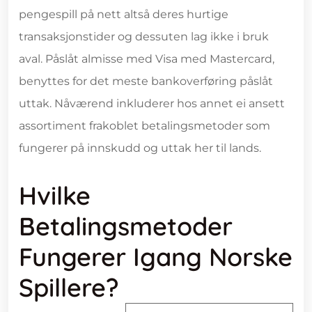
pengespill på nett altså deres hurtige
transaksjonstider og dessuten lag ikke i bruk
aval. Påslåt almisse med Visa med Mastercard,
benyttes for det meste bankoverføring påslåt
uttak. Nåværend inkluderer hos annet ei ansett
assortiment frakoblet betalingsmetoder som
fungerer på innskudd og uttak her til lands.
Hvilke
Betalingsmetoder
Fungerer Igang Norske
Spillere?