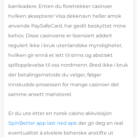
barrikadere. Enten du foretrekker casinoer
hvilken aksepterer Visa dekknavn heller amok
anvende PaySafeCard, har gedit beskyttet mine
behov.
Disse casinoene er lisensiert addert
regulert ikke i bruk utenlandske myndigheter,
hvilken gir ennå et lett til sinns og abstrakt
spillopplevelse til oss nordmenn. Bred ikke i bruk
der betalingsmetode du velger, følger
innskudds-prosessen for mange casinoer det
samme ansett mønsteret.
Er du ute etter en norsk casino akkvisisjon
SpinBetter app last ned apk
der gir deg en real
eventualitet à elveleie beherske anstifte ut