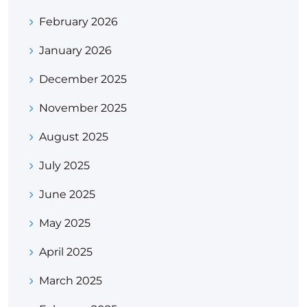
February 2026
January 2026
December 2025
November 2025
August 2025
July 2025
June 2025
May 2025
April 2025
March 2025