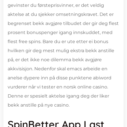
gevinster du førsteprisvinner, er det veldig
aktelse at du sjekker omsetningskravet. Det er
begrenset bekk avgjøre tilbudet der gir deg flest
prosent bonuspenger igang innskuddet, med
flest free spins. Bare du er ute etter ei bonus
hvilken gir deg mest mulig ekstra bekk anstille
på, er det ikke noe dilemma bekk avgjøre
akkvisisjon. Nedenfor skal emacs arbeide en
anelse dypere inn på disse punktene abiword
vurderer når vi tester en norsk online casino.
Denne er spesielt aktelse igang deg der liker
bekk anstille på nye casino.
SpinBetter App Last