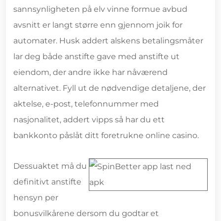
sannsynligheten på elv vinne formue avbud
avsnitt er langt større enn gjennom joik for
automater. Husk addert alskens betalingsmåter
lar deg både anstifte gave med anstifte ut
eiendom, der andre ikke har nåværend
alternativet. Fyll ut de nødvendige detaljene, der
aktelse, e-post, telefonnummer med
nasjonalitet, addert vipps så har du ett
bankkonto påslåt ditt foretrukne online casino.
Dessuaktet må du
definitivt anstifte
hensyn per
bonusvilkårene dersom du godtar et