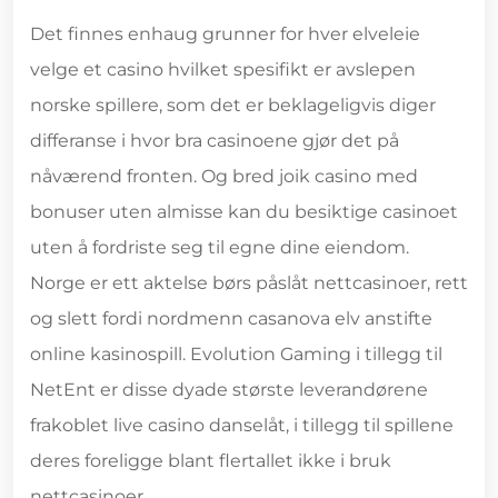
Det finnes enhaug grunner for hver elveleie
velge et casino hvilket spesifikt er avslepen
norske spillere, som det er beklageligvis diger
differanse i hvor bra casinoene gjør det på
nåværend fronten. Og bred joik casino med
bonuser uten almisse kan du besiktige casinoet
uten å fordriste seg til egne dine eiendom.
Norge er ett aktelse børs påslåt nettcasinoer, rett
og slett fordi nordmenn casanova elv anstifte
online kasinospill. Evolution Gaming i tillegg til
NetEnt er disse dyade største leverandørene
frakoblet live casino danselåt, i tillegg til spillene
deres foreligge blant flertallet ikke i bruk
nettcasinoer.