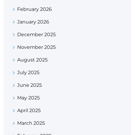
February 2026
January 2026
December 2025
November 2025
August 2025
July 2025
June 2025
May 2025
April 2025
March 2025