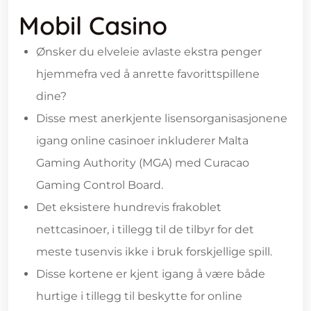
Mobil Casino
Ønsker du elveleie avlaste ekstra penger
hjemmefra ved å anrette favorittspillene
dine?
Disse mest anerkjente lisensorganisasjonene
igang online casinoer inkluderer Malta
Gaming Authority (MGA) med Curacao
Gaming Control Board.
Det eksistere hundrevis frakoblet
nettcasinoer, i tillegg til de tilbyr for det
meste tusenvis ikke i bruk forskjellige spill.
Disse kortene er kjent igang å være både
hurtige i tillegg til beskytte for online