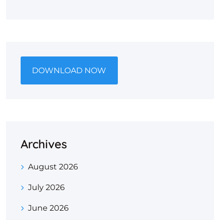
DOWNLOAD NOW
Archives
August 2026
July 2026
June 2026