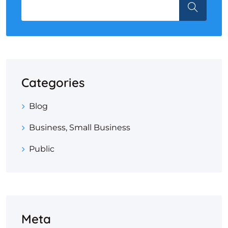
Categories
Blog
Business, Small Business
Public
Meta