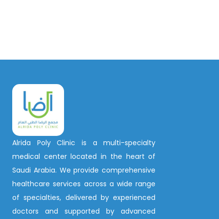
Alrida Poly Clinic is a multi-specialty
medical center located in the heart of
Saudi Arabia. We provide comprehensive
healthcare services across a wide range
of specialties, delivered by experienced
doctors and supported by advanced