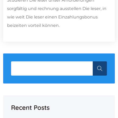
Studieren Die leser unser Anforderungen
sorgfältig und rechnung ausstellen Die leser, in
wie weit Die leser einen Einzahlungsbonus
beizeiten vorteil können.
Recent Posts