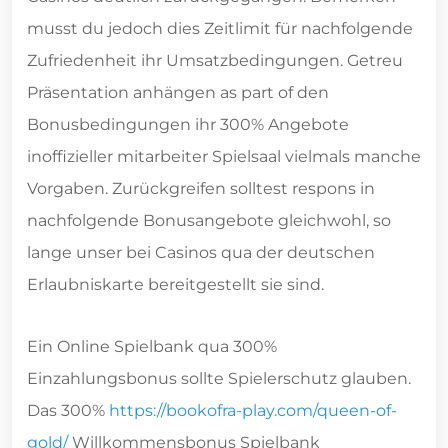
musst du jedoch dies Zeitlimit für nachfolgende
Zufriedenheit ihr Umsatzbedingungen. Getreu
Präsentation anhängen as part of den
Bonusbedingungen ihr 300% Angebote
inoffizieller mitarbeiter Spielsaal vielmals manche
Vorgaben. Zurückgreifen solltest respons in
nachfolgende Bonusangebote gleichwohl, so
lange unser bei Casinos qua der deutschen
Erlaubniskarte bereitgestellt sie sind.
Ein Online Spielbank qua 300%
Einzahlungsbonus sollte Spielerschutz glauben.
Das 300%
https://bookofra-play.com/queen-of-
gold/
Willkommensbonus Spielbank