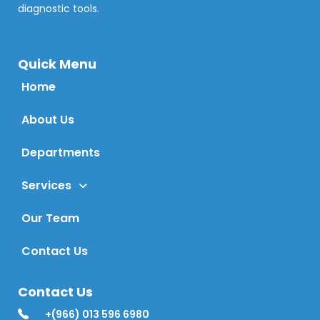
diagnostic tools.
Quick Menu
Home
About Us
Departments
Services
Our Team
Contact Us
Contact Us
+(966) 013 596 6980