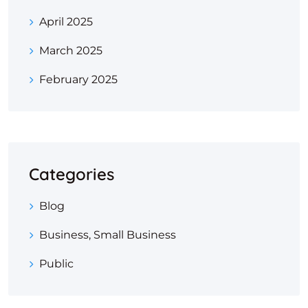
April 2025
March 2025
February 2025
Categories
Blog
Business, Small Business
Public