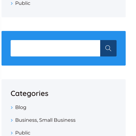
Public
Categories
Blog
Business, Small Business
Public