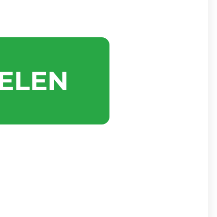
PELEN