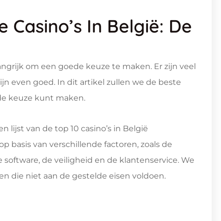
 Casino’s In België: De
ngrijk om een goede keuze te maken. Er zijn veel
ijn even goed. In dit artikel zullen we de beste
ede keuze kunt maken.
lijst van de top 10 casino’s in België
 basis van verschillende factoren, zoals de
e software, de veiligheid en de klantenservice. We
en die niet aan de gestelde eisen voldoen.