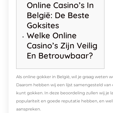
Online Casino’s In
België: De Beste
Goksites
Welke Online
Casino’s Zijn Veilig
En Betrouwbaar?
Als online gokker in België, wil je graag weten 
Daarom hebben wij een lijst samengesteld van de t
kunt gokken. In deze beoordeling zullen wij je 
populariteit en goede reputatie hebben, en we
aanspreken.