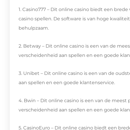
1. Casino777 – Dit online casino biedt een bred
casino spellen. De software is van hoge kwaliteit
behulpzaam.
2. Betway – Dit online casino is een van de mees
verscheidenheid aan spellen en een goede klan
3. Unibet – Dit online casino is een van de ouds
aan spellen en een goede klantenservice.
4. Bwin – Dit online casino is een van de meest 
verscheidenheid aan spellen en een goede klan
5. CasinoEuro – Dit online casino biedt een br