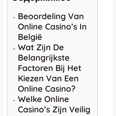
Beoordeling Van
Online Casino’s In
België
Wat Zijn De
Belangrijkste
Factoren Bij Het
Kiezen Van Een
Online Casino?
Welke Online
Casino’s Zijn Veilig