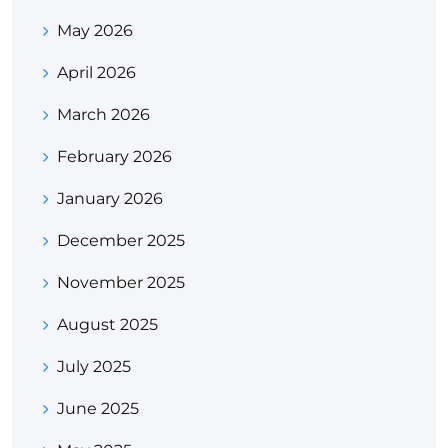
May 2026
April 2026
March 2026
February 2026
January 2026
December 2025
November 2025
August 2025
July 2025
June 2025