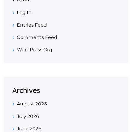
Log In
Entries Feed
Comments Feed
WordPress.org
Archives
August 2026
July 2026
June 2026