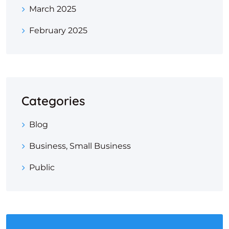
March 2025
February 2025
Categories
Blog
Business, Small Business
Public