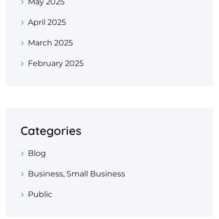
May 2025
April 2025
March 2025
February 2025
Categories
Blog
Business, Small Business
Public