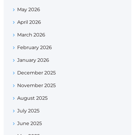
May 2026
April 2026
March 2026
February 2026
January 2026
December 2025
November 2025
August 2025
July 2025
June 2025