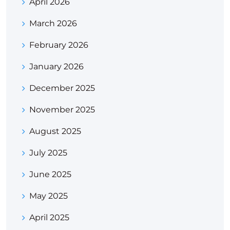
April 2026
March 2026
February 2026
January 2026
December 2025
November 2025
August 2025
July 2025
June 2025
May 2025
April 2025