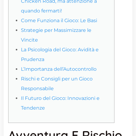
Chicken Road, ma attenzione a
quando fermarti!
Come Funziona il Gioco: Le Basi
Strategie per Massimizzare le
Vincite
La Psicologia del Gioco: Avidità e
Prudenza
L’Importanza dell’Autocontrollo
Rischi e Consigli per un Gioco
Responsabile
Il Futuro del Gioco: Innovazioni e
Tendenze
Avventura E Rischio