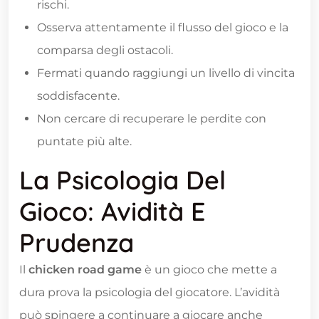
rischi.
Osserva attentamente il flusso del gioco e la
comparsa degli ostacoli.
Fermati quando raggiungi un livello di vincita
soddisfacente.
Non cercare di recuperare le perdite con
puntate più alte.
La Psicologia Del
Gioco: Avidità E
Prudenza
Il
chicken road game
è un gioco che mette a
dura prova la psicologia del giocatore. L’avidità
può spingere a continuare a giocare anche