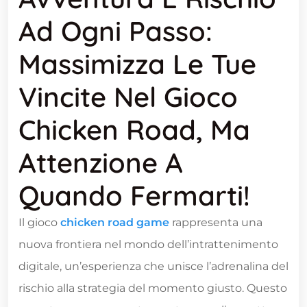
Ad Ogni Passo:
Massimizza Le Tue
Vincite Nel Gioco
Chicken Road, Ma
Attenzione A
Quando Fermarti!
Il gioco
chicken road game
rappresenta una
nuova frontiera nel mondo dell’intrattenimento
digitale, un’esperienza che unisce l’adrenalina del
rischio alla strategia del momento giusto. Questo