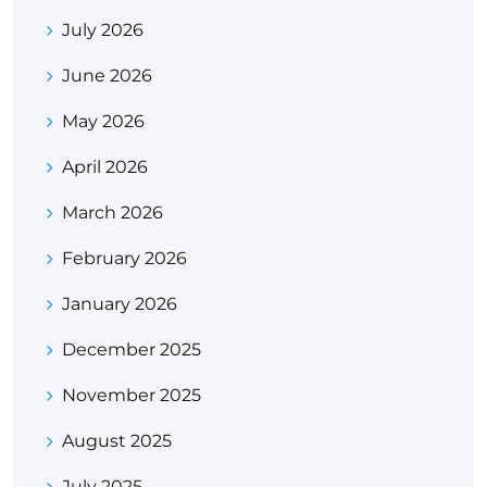
July 2026
June 2026
May 2026
April 2026
March 2026
February 2026
January 2026
December 2025
November 2025
August 2025
July 2025