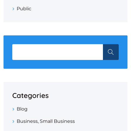
Public
Categories
Blog
Business, Small Business