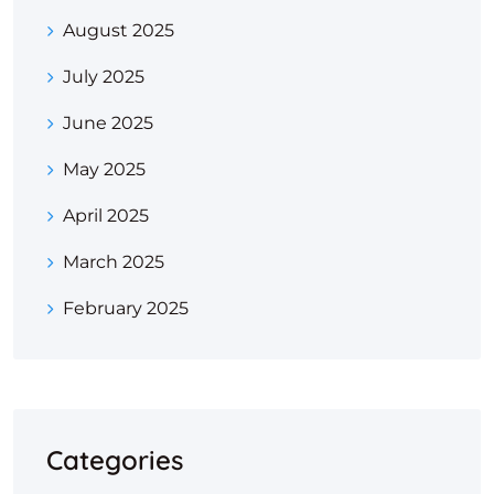
August 2025
July 2025
June 2025
May 2025
April 2025
March 2025
February 2025
Categories