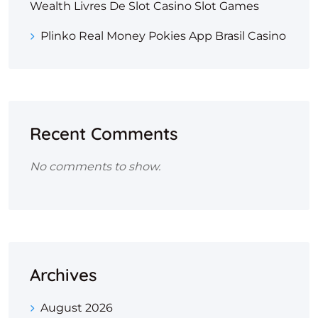
Wealth Livres De Slot Casino Slot Games
Plinko Real Money Pokies App Brasil Casino
Recent Comments
No comments to show.
Archives
August 2026