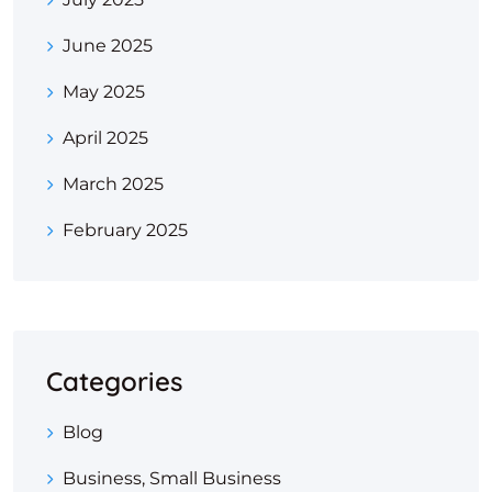
June 2025
May 2025
April 2025
March 2025
February 2025
Categories
Blog
Business, Small Business