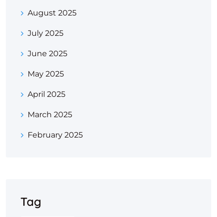
August 2025
July 2025
June 2025
May 2025
April 2025
March 2025
February 2025
Tag