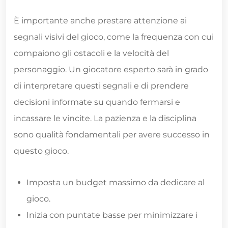
È importante anche prestare attenzione ai
segnali visivi del gioco, come la frequenza con cui
compaiono gli ostacoli e la velocità del
personaggio. Un giocatore esperto sarà in grado
di interpretare questi segnali e di prendere
decisioni informate su quando fermarsi e
incassare le vincite. La pazienza e la disciplina
sono qualità fondamentali per avere successo in
questo gioco.
Imposta un budget massimo da dedicare al
gioco.
Inizia con puntate basse per minimizzare i