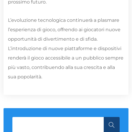
prossimo futuro.
L’evoluzione tecnologica continuerà a plasmare
l’esperienza di gioco, offrendo ai giocatori nuove
opportunità di divertimento e di sfida.
L’introduzione di nuove piattaforme e dispositivi
renderà il gioco accessibile a un pubblico sempre
più vasto, contribuendo alla sua crescita e alla
sua popolarità.