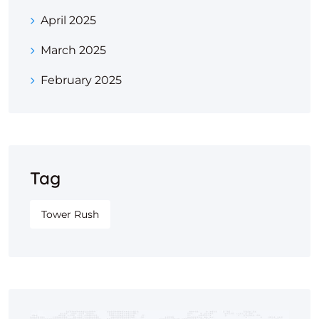
April 2025
March 2025
February 2025
Tag
Tower Rush