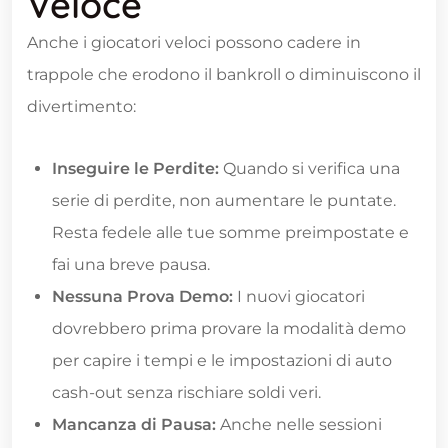
Veloce
Anche i giocatori veloci possono cadere in
trappole che erodono il bankroll o diminuiscono il
divertimento:
Inseguire le Perdite:
Quando si verifica una
serie di perdite, non aumentare le puntate.
Resta fedele alle tue somme preimpostate e
fai una breve pausa.
Nessuna Prova Demo:
I nuovi giocatori
dovrebbero prima provare la modalità demo
per capire i tempi e le impostazioni di auto
cash‑out senza rischiare soldi veri.
Mancanza di Pausa:
Anche nelle sessioni