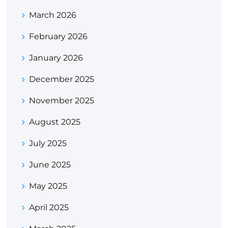
March 2026
February 2026
January 2026
December 2025
November 2025
August 2025
July 2025
June 2025
May 2025
April 2025