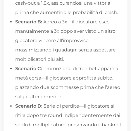
cash‑out a 1.8x, assicurandosi una vittoria
prima che aumentino le probabilità di crash.
Scenario B:
Aereo a 3x—il giocatore esce
manualmente a 3x dopo aver visto un altro
giocatore vincere all’improvviso,
massimizzando i guadagni senza aspettare
moltiplicatori più alti.
Scenario C:
Promozione di free bet appare a
metà corsa—il giocatore approfitta subito,
piazzando due scommesse prima che l’aereo
salga ulteriormente.
Scenario D:
Serie di perdite—il giocatore si
ritira dopo tre round indipendentemente dai
sogli di moltiplicatore, preservando il bankroll