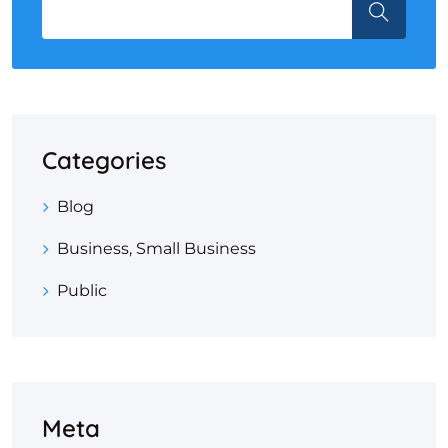
Categories
Blog
Business, Small Business
Public
Meta