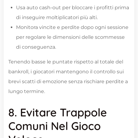
Usa auto cash‑out per bloccare i profitti prima
di inseguire moltiplicatori più alti.
Monitora vincite e perdite dopo ogni sessione
per regolare le dimensioni delle scommesse
di conseguenza.
Tenendo basse le puntate rispetto al totale del
bankroll, i giocatori mantengono il controllo sui
brevi scatti di emozione senza rischiare perdite a
lungo termine.
8. Evitare Trappole
Comuni Nel Gioco