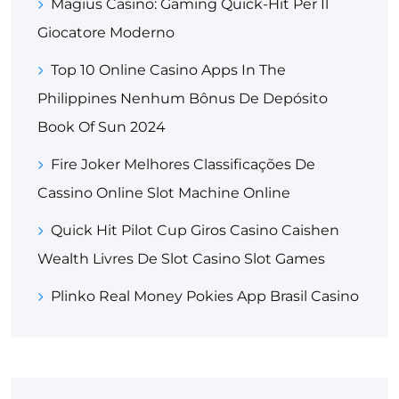
Magius Casino: Gaming Quick‑Hit Per Il
Giocatore Moderno
Top 10 Online Casino Apps In The
Philippines Nenhum Bônus De Depósito
Book Of Sun 2024
Fire Joker Melhores Classificações De
Cassino Online Slot Machine Online
Quick Hit Pilot Cup Giros Casino Caishen
Wealth Livres De Slot Casino Slot Games
Plinko Real Money Pokies App Brasil Casino