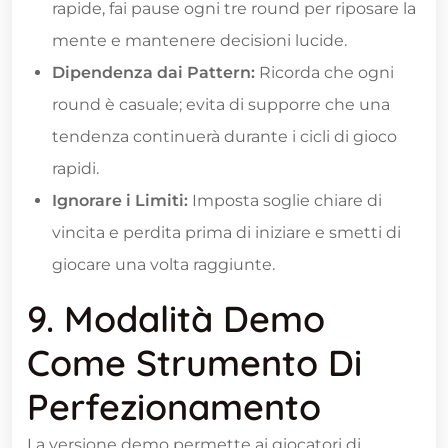
rapide, fai pause ogni tre round per riposare la
mente e mantenere decisioni lucide.
Dipendenza dai Pattern:
Ricorda che ogni
round è casuale; evita di supporre che una
tendenza continuerà durante i cicli di gioco
rapidi.
Ignorare i Limiti:
Imposta soglie chiare di
vincita e perdita prima di iniziare e smetti di
giocare una volta raggiunte.
9. Modalità Demo
Come Strumento Di
Perfezionamento
La versione demo permette ai giocatori di