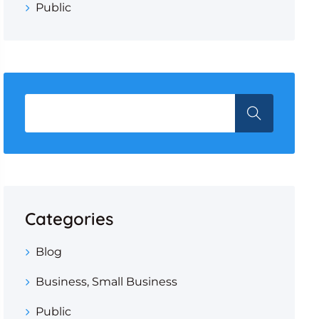
Public
Categories
Blog
Business, Small Business
Public