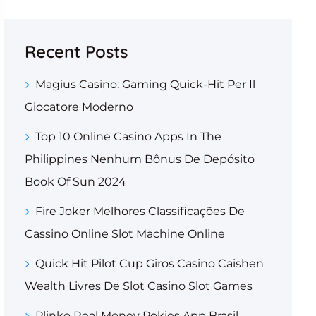
Recent Posts
Magius Casino: Gaming Quick‑Hit Per Il
Giocatore Moderno
Top 10 Online Casino Apps In The
Philippines Nenhum Bônus De Depósito
Book Of Sun 2024
Fire Joker Melhores Classificações De
Cassino Online Slot Machine Online
Quick Hit Pilot Cup Giros Casino Caishen
Wealth Livres De Slot Casino Slot Games
Plinko Real Money Pokies App Brasil