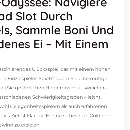
Odyssee: Navigiere
ad Slot Durch
els, Sammle Boni Und
denes Ei – Mit Einem
aszinierendes Glücksspiel, das mit einem hohen
sem Einzelspieler-Spiel steuern Sie eine mutige
i Sie gefährlichen Hindernissen ausweichen
rschiedenen Schwierigkeitsgraden – leicht,
owohl Gelegenheitsspielern als auch erfahrenen
Das Ziel ist klar: die Henne sicher zum Goldenen
winn zu erzielen.