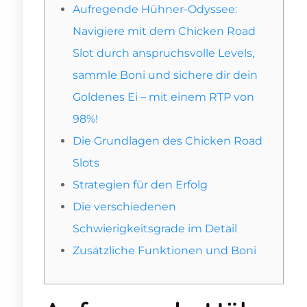
Aufregende Hühner-Odyssee:
Navigiere mit dem Chicken Road
Slot durch anspruchsvolle Levels,
sammle Boni und sichere dir dein
Goldenes Ei – mit einem RTP von
98%!
Die Grundlagen des Chicken Road
Slots
Strategien für den Erfolg
Die verschiedenen
Schwierigkeitsgrade im Detail
Zusätzliche Funktionen und Boni