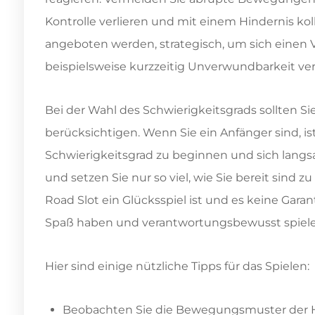
Kontrolle verlieren und mit einem Hindernis koll
angeboten werden, strategisch, um sich einen V
beispielsweise kurzzeitig Unverwundbarkeit ve
Bei der Wahl des Schwierigkeitsgrads sollten Si
berücksichtigen. Wenn Sie ein Anfänger sind, is
Schwierigkeitsgrad zu beginnen und sich langs
und setzen Sie nur so viel, wie Sie bereit sind z
Road Slot ein Glücksspiel ist und es keine Garant
Spaß haben und verantwortungsbewusst spiele
Hier sind einige nützliche Tipps für das Spielen:
Beobachten Sie die Bewegungsmuster der H