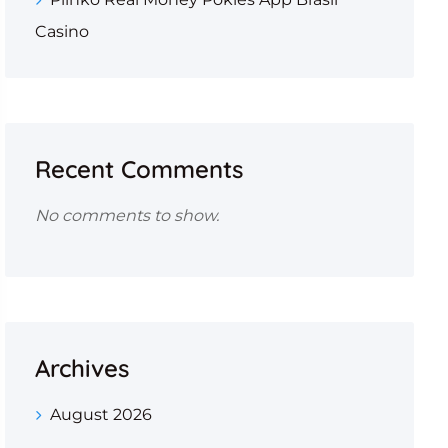
Casino
Recent Comments
No comments to show.
Archives
August 2026