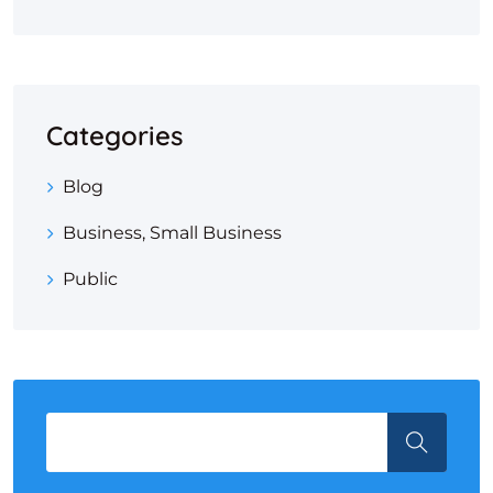
Categories
Blog
Business, Small Business
Public