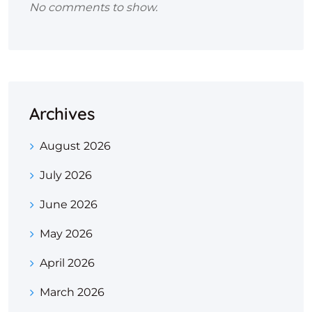
No comments to show.
Archives
August 2026
July 2026
June 2026
May 2026
April 2026
March 2026