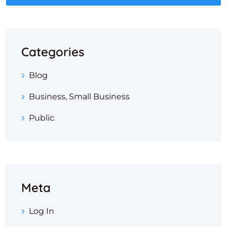
Categories
Blog
Business, Small Business
Public
Meta
Log In