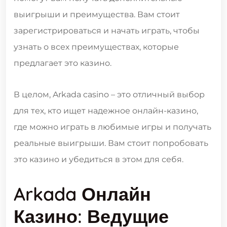
выигрыши и преимущества. Вам стоит
зарегистрироваться и начать играть, чтобы
узнать о всех преимуществах, которые
предлагает это казино.
В целом, Arkada casino – это отличный выбор
для тех, кто ищет надежное онлайн-казино,
где можно играть в любимые игры и получать
реальные выигрыши. Вам стоит попробовать
это казино и убедиться в этом для себя.
Arkada Онлайн
Казино: Ведущие