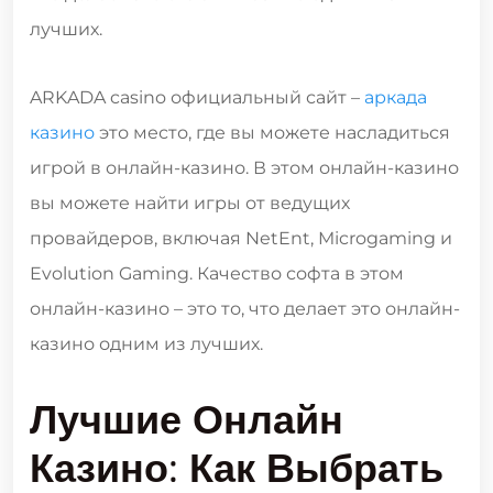
лучших.
ARKADA casino официальный сайт –
аркада
казино
это место, где вы можете насладиться
игрой в онлайн-казино. В этом онлайн-казино
вы можете найти игры от ведущих
провайдеров, включая NetEnt, Microgaming и
Evolution Gaming. Качество софта в этом
онлайн-казино – это то, что делает это онлайн-
казино одним из лучших.
Лучшие Онлайн
Казино: Как Выбрать