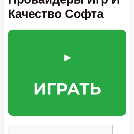
Качество Софта
▶️
ИГРАТЬ