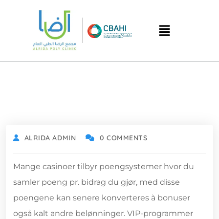
ALRIDA ADMIN
0 COMMENTS
Mange casinoer tilbyr poengsystemer hvor du
samler poeng pr. bidrag du gjør, med disse
poengene kan senere konverteres à bonuser
også kalt andre belønninger. VIP-programmer