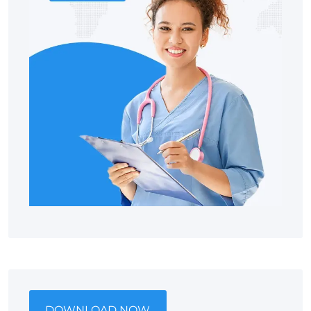
DOWNLOAD NOW