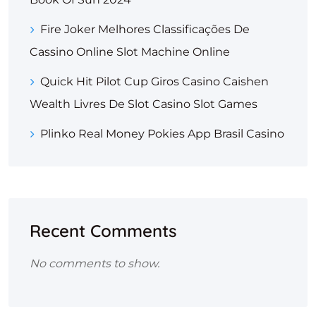
Fire Joker Melhores Classificações De
Cassino Online Slot Machine Online
Quick Hit Pilot Cup Giros Casino Caishen
Wealth Livres De Slot Casino Slot Games
Plinko Real Money Pokies App Brasil Casino
Recent Comments
No comments to show.