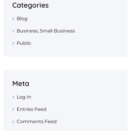
Categories
Blog
Business, Small Business
Public
Meta
Log In
Entries Feed
Comments Feed