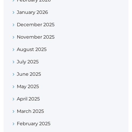
January 2026
December 2025
November 2025
August 2025
July 2025
June 2025
May 2025
April 2025
March 2025
February 2025