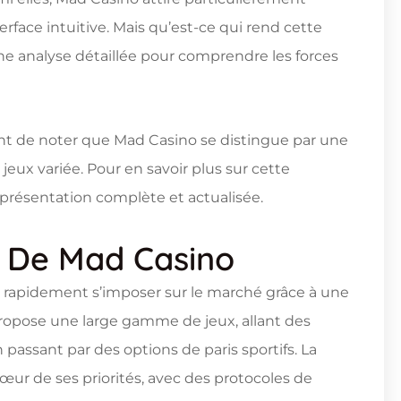
erface intuitive. Mais qu’est-ce qui rend cette
ne analyse détaillée pour comprendre les forces
rtant de noter que Mad Casino se distingue par une
 jeux variée. Pour en savoir plus sur cette
e présentation complète et actualisée.
e De Mad Casino
 rapidement s’imposer sur le marché grâce à une
le propose une large gamme de jeux, allant des
 passant par des options de paris sportifs. La
œur de ses priorités, avec des protocoles de