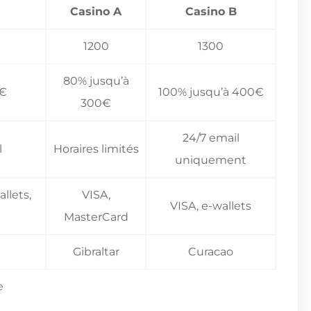
Casino A
Casino B
1200
1300
80% jusqu’à
0€
100% jusqu’à 400€
300€
24/7 email
l
Horaires limités
uniquement
llets,
VISA,
VISA, e-wallets
MasterCard
Gibraltar
Curacao
e