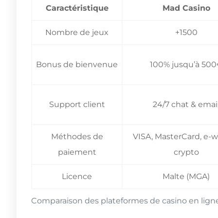
Caractéristique
Mad Casino
Nombre de jeux
+1500
Bonus de bienvenue
100% jusqu’à 50
Support client
24/7 chat & emai
Méthodes de
VISA, MasterCard, e-wa
paiement
crypto
Licence
Malte (MGA)
Comparaison des plateformes de casino en lign