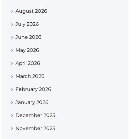
August 2026
July 2026
June 2026
May 2026
April 2026
March 2026
February 2026
January 2026
December 2025
November 2025