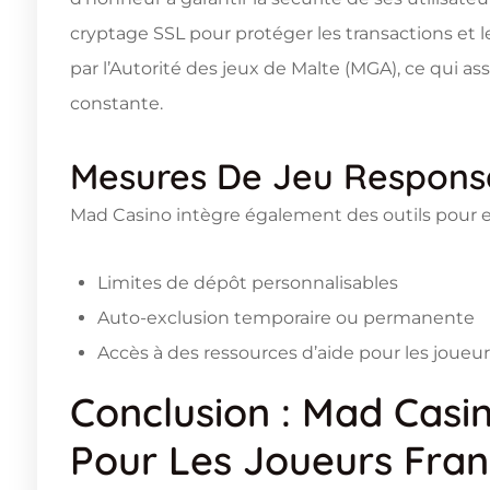
cryptage SSL pour protéger les transactions et l
par l’Autorité des jeux de Malte (MGA), ce qui ass
constante.
Mesures De Jeu Respons
Mad Casino intègre également des outils pour en
Limites de dépôt personnalisables
Auto-exclusion temporaire ou permanente
Accès à des ressources d’aide pour les joueurs
Conclusion : Mad Casin
Pour Les Joueurs Fran