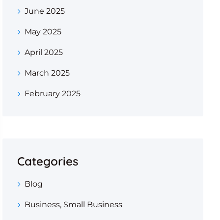
June 2025
May 2025
April 2025
March 2025
February 2025
Categories
Blog
Business, Small Business