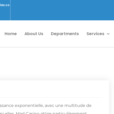
lex.co
Home
About Us
Departments
Services
oissance exponentielle, avec une multitude de
 elles, Mad Casino attire particulièrement