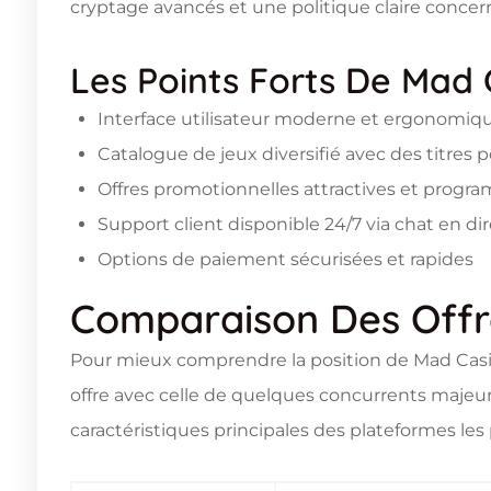
cryptage avancés et une politique claire concer
Les Points Forts De Mad 
Interface utilisateur moderne et ergonomiq
Catalogue de jeux diversifié avec des titres p
Offres promotionnelles attractives et progra
Support client disponible 24/7 via chat en dir
Options de paiement sécurisées et rapides
Comparaison Des Offr
Pour mieux comprendre la position de Mad Casino
offre avec celle de quelques concurrents majeur
caractéristiques principales des plateformes les 