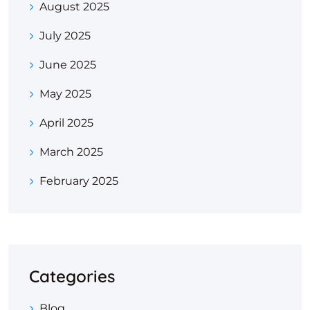
August 2025
July 2025
June 2025
May 2025
April 2025
March 2025
February 2025
Categories
Blog