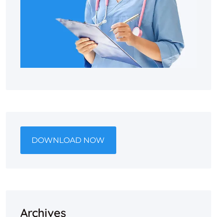
DOWNLOAD NOW
Archives