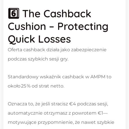
6️⃣ The Cashback
Cushion – Protecting
Quick Losses
Oferta cashback działa jako zabezpieczenie
podczas szybkich sesji gry.
Standardowy wskaźnik cashback w AMPM to
około 25 % od strat netto.
Oznacza to, że jeśli stracisz €4 podczas sesji,
automatycznie otrzymasz z powrotem €1—
motywujące przypomnienie, że nawet szybkie