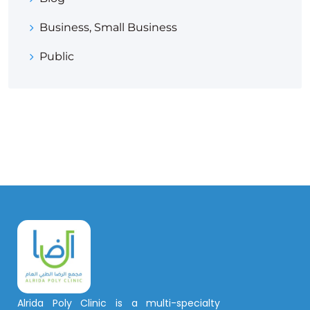
Business, Small Business
Public
Alrida Poly Clinic is a multi-specialty