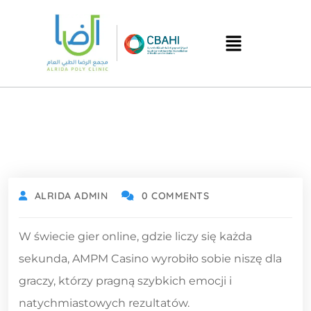
ALRIDA ADMIN
0 COMMENTS
W świecie gier online, gdzie liczy się każda
sekunda, AMPM Casino wyrobiło sobie niszę dla
graczy, którzy pragną szybkich emocji i
natychmiastowych rezultatów.