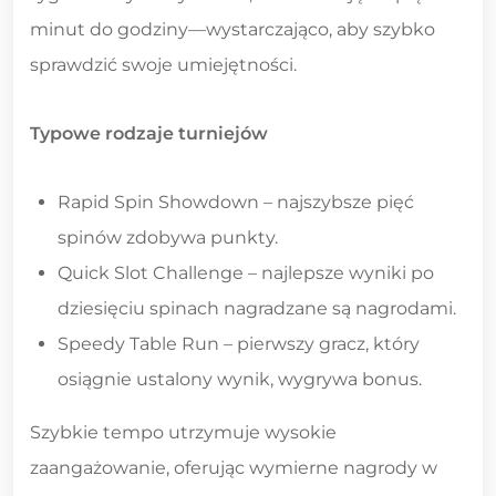
minut do godziny—wystarczająco, aby szybko
sprawdzić swoje umiejętności.
Typowe rodzaje turniejów
Rapid Spin Showdown – najszybsze pięć
spinów zdobywa punkty.
Quick Slot Challenge – najlepsze wyniki po
dziesięciu spinach nagradzane są nagrodami.
Speedy Table Run – pierwszy gracz, który
osiągnie ustalony wynik, wygrywa bonus.
Szybkie tempo utrzymuje wysokie
zaangażowanie, oferując wymierne nagrody w