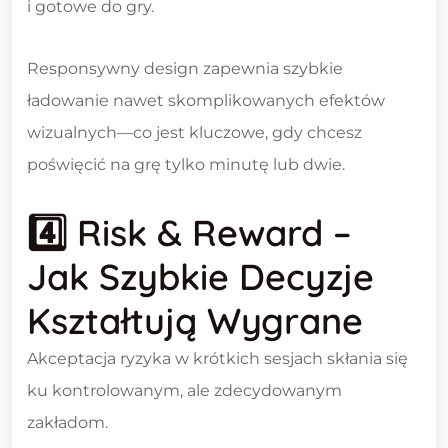
i gotowe do gry.
Responsywny design zapewnia szybkie
ładowanie nawet skomplikowanych efektów
wizualnych—co jest kluczowe, gdy chcesz
poświęcić na grę tylko minutę lub dwie.
4️⃣ Risk & Reward –
Jak Szybkie Decyzje
Kształtują Wygrane
Akceptacja ryzyka w krótkich sesjach skłania się
ku kontrolowanym, ale zdecydowanym
zakładom.