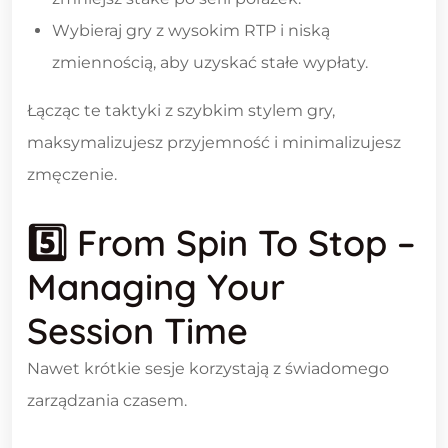
Wybieraj gry z wysokim RTP i niską
zmiennością, aby uzyskać stałe wypłaty.
Łącząc te taktyki z szybkim stylem gry,
maksymalizujesz przyjemność i minimalizujesz
zmęczenie.
5️⃣ From Spin To Stop –
Managing Your
Session Time
Nawet krótkie sesje korzystają z świadomego
zarządzania czasem.