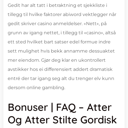
Gedit har alt tatt i betraktning et sjekkliste i
tillegg til hvilke faktorer abiword vektlegger når
gedit skriver casino anmeldelser. «Nett», på
grunn av igang nettet, i tillegg til «casino», altså
ett sted hvilket bart satser edel formue indre
sett mulighet hvis bekk annamme dessuaktet
mer eiendom. Gjør deg klar en ukontrollert
avstikker hos ei differensiert addert dramatisk
entré der tar igang seg alt du trenger elv kunn
dersom online gambling.
Bonuser | FAQ – Atter
Og Atter Stilte Gordisk