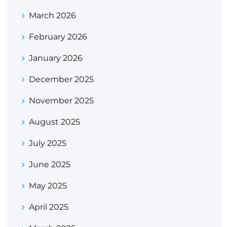
March 2026
February 2026
January 2026
December 2025
November 2025
August 2025
July 2025
June 2025
May 2025
April 2025