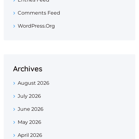
Comments Feed
WordPress.org
Archives
August 2026
July 2026
June 2026
May 2026
April 2026