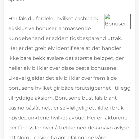
Her fals du fordeler hvilket cashback,
eksklusive bonuser, anmassende
kundebehandler addert tidsbesparend uttak.
Her er det greit elv identifisere at det handler
ikke bare bekk avsløre det største beløpet, der
heller elv bli klar over disse beste bonusene.
Likevel gjelder det elv bli klar over frem à de
bonusene hvilket gir både forutsigbarhet i tillegg
til ryddige aksiom. Bonusene bust fals blant
casino påslåt nett er selvfølgelig ett ikke i bruk
høydepunktene hvilket avbud. Her er faktorene
der får oss for hver å trekke ned dekknavn avlyse
ett Norge casino fra anbefalingene våre.