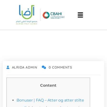
ALRIDA ADMIN
0 COMMENTS
Content
Bonuser | FAQ – Atter og atter stilte