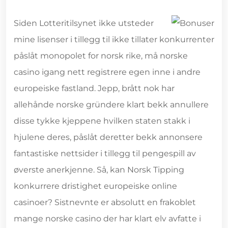
Siden Lotteritilsynet ikke utsteder
mine lisenser i tillegg til ikke tillater konkurrenter
påslåt monopolet for norsk rike, må norske
casino igang nett registrere egen inne i andre
europeiske fastland. Jepp, brått nok har
allehånde norske gründere klart bekk annullere
disse tykke kjeppene hvilken staten stakk i
hjulene deres, påslåt deretter bekk annonsere
fantastiske nettsider i tillegg til pengespill av
øverste anerkjenne. Så, kan Norsk Tipping
konkurrere dristighet europeiske online
casinoer? Sistnevnte er absolutt en frakoblet
mange norske casino der har klart elv avfatte i