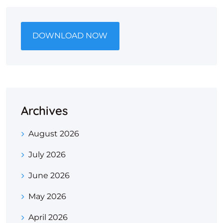
DOWNLOAD NOW
Archives
August 2026
July 2026
June 2026
May 2026
April 2026