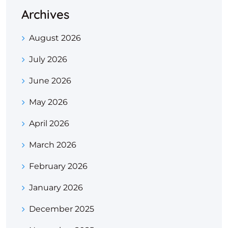
Archives
August 2026
July 2026
June 2026
May 2026
April 2026
March 2026
February 2026
January 2026
December 2025