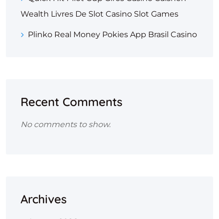
Wealth Livres De Slot Casino Slot Games
Plinko Real Money Pokies App Brasil Casino
Recent Comments
No comments to show.
Archives