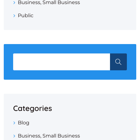
Business, Small Business
Public
Categories
Blog
Business, Small Business