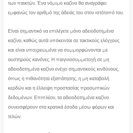
των παικτών. Ένα νόμιμο καζίνο θα αναγράφει
εμφανώς τον αριθμό της άδειάς του στον ιστότοπό του.
Είναι σημαντικό να επιλέγετε μόνο αδειοδοτημένα
καζίνο, καθώς αυτά υπόκεινται σε τακτικούς ελέγχους
και είναι υποχρεωμένα να συμμορφώνονται με
αυστηρούς κανόνες. Η παιγνιοσυμμετοχή σε μη
αδειοδοτημένα καζίνο ενέχει σημαντικούς κινδύνους,
όπως η πιθανότητα εξαπάτησης, η μη καταβολή
κερδών και η έλλειψη προστασίας προσωπικών
δεδομένων. Επιπλέον, τα αδειοδοτημένα καζίνο
συνεισφέρουν στα κρατικά έσοδα μέσω φόρων και
τελών.