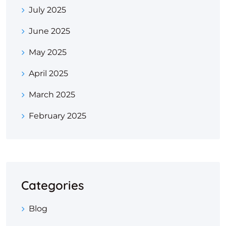
July 2025
June 2025
May 2025
April 2025
March 2025
February 2025
Categories
Blog