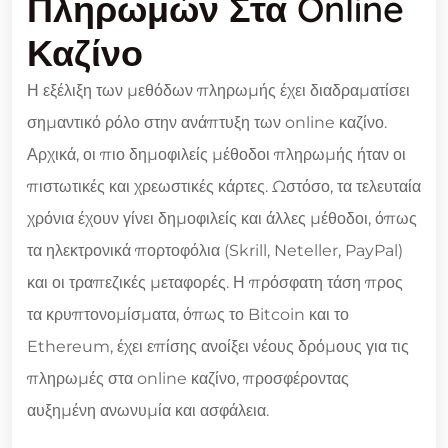
Πληρωμών Στα Online
Καζίνο
Η εξέλιξη των μεθόδων πληρωμής έχει διαδραματίσει
σημαντικό ρόλο στην ανάπτυξη των online καζίνο.
Αρχικά, οι πιο δημοφιλείς μέθοδοι πληρωμής ήταν οι
πιστωτικές και χρεωστικές κάρτες. Ωστόσο, τα τελευταία
χρόνια έχουν γίνει δημοφιλείς και άλλες μέθοδοι, όπως
τα ηλεκτρονικά πορτοφόλια (Skrill, Neteller, PayPal)
και οι τραπεζικές μεταφορές. Η πρόσφατη τάση προς
τα κρυπτονομίσματα, όπως το Bitcoin και το
Ethereum, έχει επίσης ανοίξει νέους δρόμους για τις
πληρωμές στα online καζίνο, προσφέροντας
αυξημένη ανωνυμία και ασφάλεια.