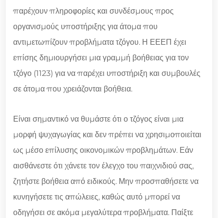
παρέχουν πληροφορίες και συνδέσμους προς
οργανισμούς υποστήριξης για άτομα που
αντιμετωπίζουν προβλήματα τζόγου. Η ΕΕΕΠ έχει
επίσης δημιουργήσει μια γραμμή βοήθειας για τον
τζόγο (1123) για να παρέχει υποστήριξη και συμβουλές
σε άτομα που χρειάζονται βοήθεια.
Είναι σημαντικό να θυμάστε ότι ο τζόγος είναι μια
μορφή ψυχαγωγίας και δεν πρέπει να χρησιμοποιείται
ως μέσο επίλυσης οικονομικών προβλημάτων. Εάν
αισθάνεστε ότι χάνετε τον έλεγχο του παιχνιδιού σας,
ζητήστε βοήθεια από ειδικούς. Μην προσπαθήσετε να
κυνηγήσετε τις απώλειες, καθώς αυτό μπορεί να
οδηγήσει σε ακόμα μεγαλύτερα προβλήματα. Παίξτε