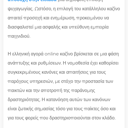
ψυχαγωγίας. Ωστόσο, η επιλογή του κατάλληλου καζίνο
απαιτεί προσοχή και ενημέρωση, προκειμένου να
διασφαλιστεί μια ασφαλής και υπεύθυνη εμπειρία
παιχνιδιού.
Η ελληνική αγορά online καζίνο βρίσκεται σε μια φάση
ανάπτυξης και ρυθμίσεων. Η νομοθεσία έχει καθορίσει
συγκεκριμένους κανόνες και απαιτήσεις για τους
παρόχους υπηρεσιών, με στόχο την προστασία των
παικτών και την αποτροπή της παράνομης
δραστηριότητας. Η κατανόηση αυτών των κανόνων
είναι ζωτικής σημασίας τόσο για τους παίκτες όσο και
για τους φορείς που δραστηριοποιούνται στον κλάδο.