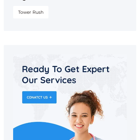
Tower Rush