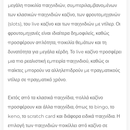
μεγάλη ποικιλία παιχνιδιών, συμπεριλαμβανομένων
των κλασικών παιχνιδιών καζίνο, των φρουτομηχανών
(slots), του live καζίνο και των παιχνιδιών με ντίλερ. Οι
φρουτομηχανές είναι ιδιαίτερα δημοφιλείς, καθώς
προσφέρουν απλότητα, ποικιλία θεμάτων και τη
δυνατότητα για μεγάλα κέρδη. Το live καζίνο προσφέρει
μια πιο ρεαλιστική εμπειρία παιχνιδιού, καθώς οι
παίκτες μπορούν να αλληλεπιδρούν με πραγματικούς
ντίλερ σε πραγματικό χρόνο.
Εκτός από τα κλασικά παιχνίδια, πολλά καζίνο
προσφέρουν και άλλα παιχνίδια, όπως το bingo, το
keno, το scratch card και διάφορα ειδικά παιχνίδια. Η
επιλογή των παιχνιδιών ποικίλλει από καζίνο σε