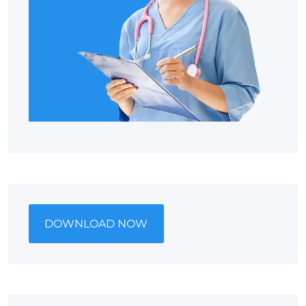
DOWNLOAD NOW