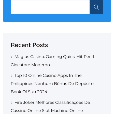
Recent Posts
Magius Casino: Gaming Quick‑Hit Per Il
Giocatore Moderno
Top 10 Online Casino Apps In The
Philippines Nenhum Bônus De Depósito
Book Of Sun 2024
Fire Joker Melhores Classificações De
Cassino Online Slot Machine Online