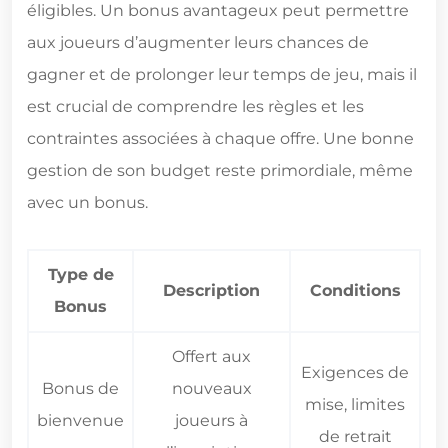
éligibles. Un bonus avantageux peut permettre
aux joueurs d’augmenter leurs chances de
gagner et de prolonger leur temps de jeu, mais il
est crucial de comprendre les règles et les
contraintes associées à chaque offre. Une bonne
gestion de son budget reste primordiale, même
avec un bonus.
Type de
Description
Conditions
Bonus
Offert aux
Exigences de
Bonus de
nouveaux
mise, limites
bienvenue
joueurs à
de retrait