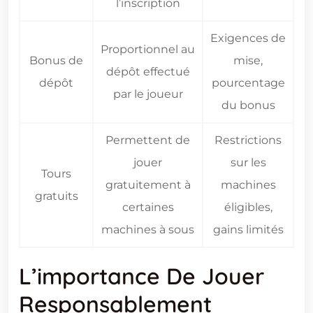
l’inscription
Exigences de
Proportionnel au
Bonus de
mise,
dépôt effectué
dépôt
pourcentage
par le joueur
du bonus
Permettent de
Restrictions
jouer
sur les
Tours
gratuitement à
machines
gratuits
certaines
éligibles,
machines à sous
gains limités
L’importance De Jouer
Responsablement