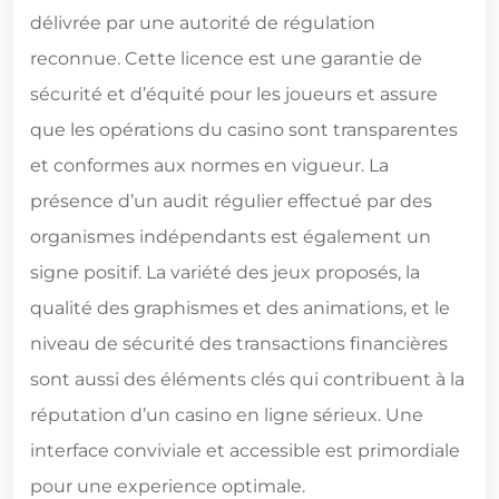
délivrée par une autorité de régulation
reconnue. Cette licence est une garantie de
sécurité et d’équité pour les joueurs et assure
que les opérations du casino sont transparentes
et conformes aux normes en vigueur. La
présence d’un audit régulier effectué par des
organismes indépendants est également un
signe positif. La variété des jeux proposés, la
qualité des graphismes et des animations, et le
niveau de sécurité des transactions financières
sont aussi des éléments clés qui contribuent à la
réputation d’un casino en ligne sérieux. Une
interface conviviale et accessible est primordiale
pour une experience optimale.