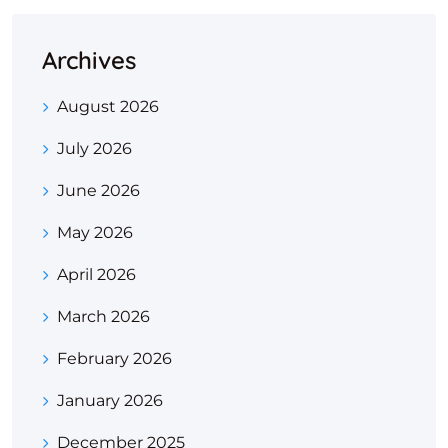
Archives
August 2026
July 2026
June 2026
May 2026
April 2026
March 2026
February 2026
January 2026
December 2025