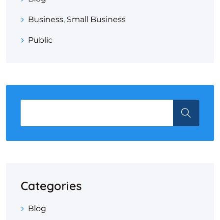
Business, Small Business
Public
Categories
Blog