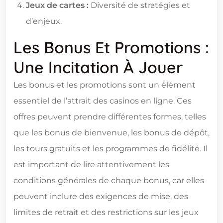
Jeux de cartes :
Diversité de stratégies et
d’enjeux.
Les Bonus Et Promotions :
Une Incitation À Jouer
Les bonus et les promotions sont un élément
essentiel de l’attrait des casinos en ligne. Ces
offres peuvent prendre différentes formes, telles
que les bonus de bienvenue, les bonus de dépôt,
les tours gratuits et les programmes de fidélité. Il
est important de lire attentivement les
conditions générales de chaque bonus, car elles
peuvent inclure des exigences de mise, des
limites de retrait et des restrictions sur les jeux