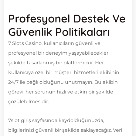
Profesyonel Destek Ve
Güvenlik Politikaları
7 Slots Casino, kullanıcıların güvenli ve
profesyonel bir deneyim yaşayabilecekleri
şekilde tasarlanmış bir platformdur. Her
kullanıcıya özel bir müşteri hizmetleri ekibinin
24/7 ile bağlı olduğunu unutmayın. Bu ekibin
görevi, her sorunun hızlı ve etkin bir şekilde
çözülebilmesidir.
7slot giriş sayfasında kaydolduğunuzda,
bilgilerinizi güvenli bir şekilde saklayacağız. Veri