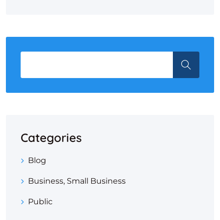
Categories
Blog
Business, Small Business
Public