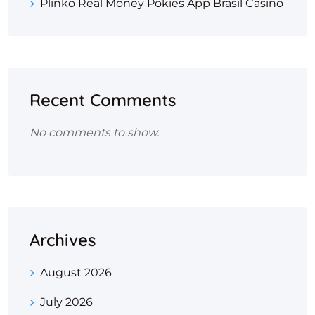
Plinko Real Money Pokies App Brasil Casino
Recent Comments
No comments to show.
Archives
August 2026
July 2026