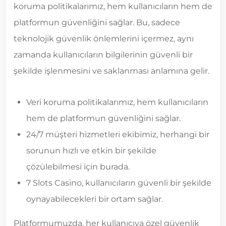
koruma politikalarımız, hem kullanıcıların hem de
platformun güvenliğini sağlar. Bu, sadece
teknolojik güvenlik önlemlerini içermez, aynı
zamanda kullanıcıların bilgilerinin güvenli bir
şekilde işlenmesini ve saklanması anlamına gelir.
Veri koruma politikalarımız, hem kullanıcıların
hem de platformun güvenliğini sağlar.
24/7 müşteri hizmetleri ekibimiz, herhangi bir
sorunun hızlı ve etkin bir şekilde
çözülebilmesi için burada.
7 Slots Casino, kullanıcıların güvenli bir şekilde
oynayabilecekleri bir ortam sağlar.
Platformumuzda, her kullanıcıya özel güvenlik