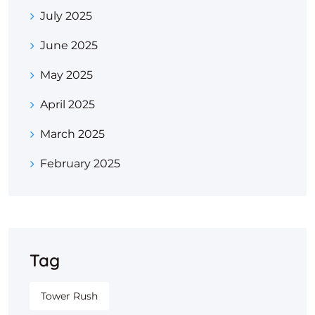
July 2025
June 2025
May 2025
April 2025
March 2025
February 2025
Tag
Tower Rush