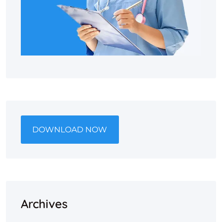
DOWNLOAD NOW
Archives