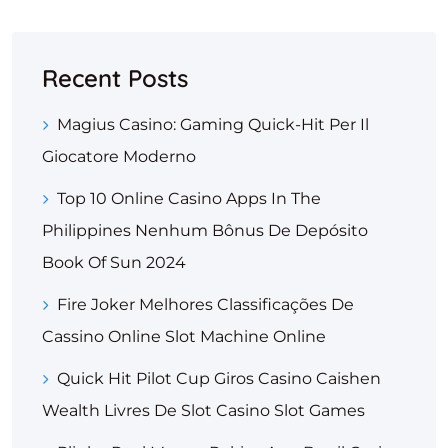
Recent Posts
Magius Casino: Gaming Quick‑Hit Per Il
Giocatore Moderno
Top 10 Online Casino Apps In The
Philippines Nenhum Bônus De Depósito
Book Of Sun 2024
Fire Joker Melhores Classificações De
Cassino Online Slot Machine Online
Quick Hit Pilot Cup Giros Casino Caishen
Wealth Livres De Slot Casino Slot Games