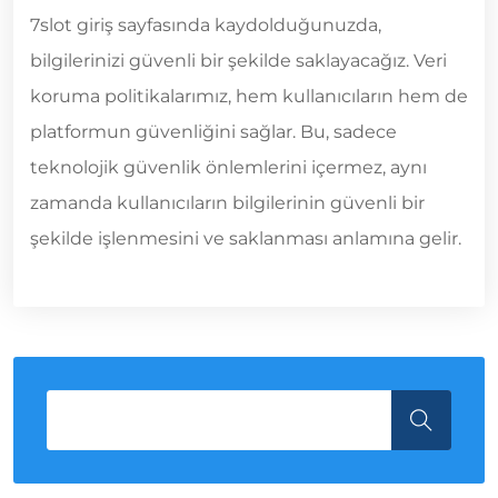
7slot giriş sayfasında kaydolduğunuzda,
bilgilerinizi güvenli bir şekilde saklayacağız. Veri
koruma politikalarımız, hem kullanıcıların hem de
platformun güvenliğini sağlar. Bu, sadece
teknolojik güvenlik önlemlerini içermez, aynı
zamanda kullanıcıların bilgilerinin güvenli bir
şekilde işlenmesini ve saklanması anlamına gelir.