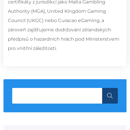
certifikáty z jurisdikcí jako Malta Gambling
Authority (MGA), United Kingdom Gaming
Council (UKGC) nebo Curacao eGaming, a
zároveň zajišťujeme dodržování zélandských
předpisů o hazardních hrách pod Ministerstvem
pro vnitřní záležitosti.