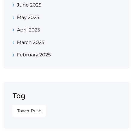
June 2025
May 2025
April 2025
March 2025
February 2025
Tag
Tower Rush