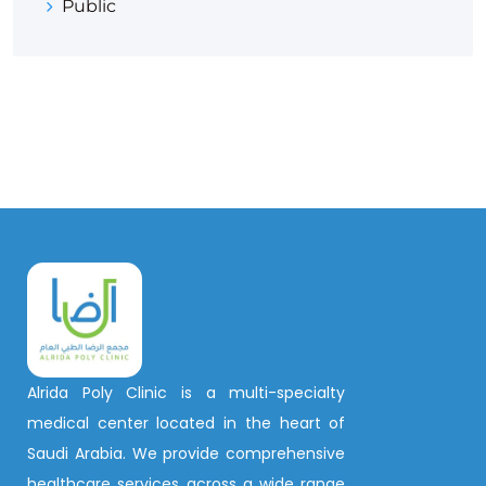
Public
Alrida Poly Clinic is a multi-specialty
medical center located in the heart of
Saudi Arabia. We provide comprehensive
healthcare services across a wide range