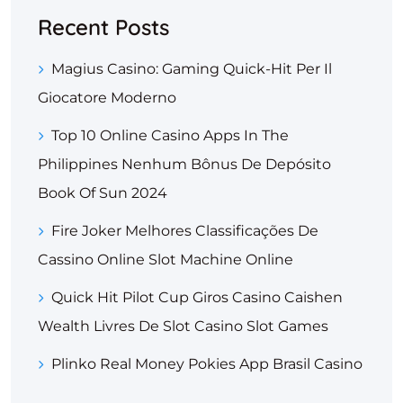
Recent Posts
Magius Casino: Gaming Quick‑Hit Per Il
Giocatore Moderno
Top 10 Online Casino Apps In The
Philippines Nenhum Bônus De Depósito
Book Of Sun 2024
Fire Joker Melhores Classificações De
Cassino Online Slot Machine Online
Quick Hit Pilot Cup Giros Casino Caishen
Wealth Livres De Slot Casino Slot Games
Plinko Real Money Pokies App Brasil Casino