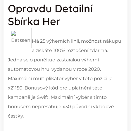
Opravdu Detailní
Sbírka Her
Má 25 výherních linií, možnost nákupu
a získáte 100% roztočení zdarma.
Jedná se o poněkud zastaralou výherní
automatovou hru, vydanou v roce 2020.
Maximální multiplikátor výher v této pozici je
x21150. Bonusový kód pro uplatnění této
kampaně je Swift. Maximální výběr s tímto
bonusem nepřesahuje x30 původní vkladové
částky.