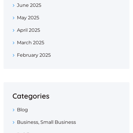
June 2025
May 2025
April 2025
March 2025
February 2025
Categories
Blog
Business, Small Business