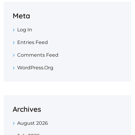
Meta
Log In
Entries Feed
Comments Feed
WordPress.org
Archives
August 2026