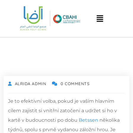
ALRIDA ADMIN
0 COMMENTS
Je to efektivní volba, pokud je vaším hlavním
cílem zajistit si vnitřní zatočení a udržet si ho v
kartě v budoucnosti po dobu
Betssen
několika
týdnů, spolu s prvně vydanou záložní hrou. Je