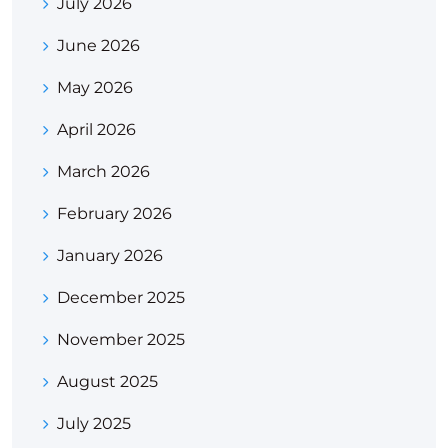
July 2026
June 2026
May 2026
April 2026
March 2026
February 2026
January 2026
December 2025
November 2025
August 2025
July 2025