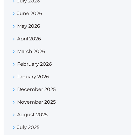
July 2026
June 2026
May 2026
April 2026
March 2026
February 2026
January 2026
December 2025
November 2025
August 2025
July 2025