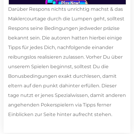
Darüber Respons nichts unrichtig machst & das
Maklercourtage durch die Lumpen geht, solltest
Respons seine Bedingungen jedweder präzise
bekannt sein. Die autoren hatten hierbei einige
Tipps für jedes Dich, nachfolgende einander
reibungslos realisieren zulassen. Vorher Du über
unserem Spielen beginnst, solltest Du die
Bonusbedingungen exakt durchlesen, damit
eltern auf den punkt dahinter erfüllen. Dieser
tage nutzt er jenes Spezialwissen, damit anderen
angehenden Pokerspielern via Tipps ferner
Einblicken zur Seite hinter aufrecht stehen.