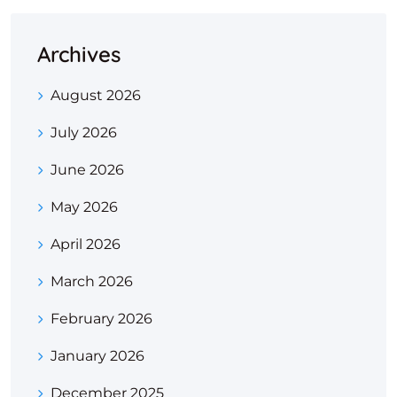
Archives
August 2026
July 2026
June 2026
May 2026
April 2026
March 2026
February 2026
January 2026
December 2025