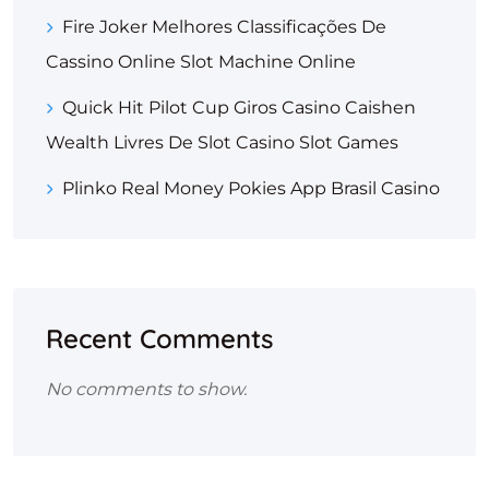
Fire Joker Melhores Classificações De
Cassino Online Slot Machine Online
Quick Hit Pilot Cup Giros Casino Caishen
Wealth Livres De Slot Casino Slot Games
Plinko Real Money Pokies App Brasil Casino
Recent Comments
No comments to show.