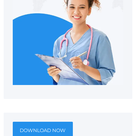
DOWNLOAD NOW