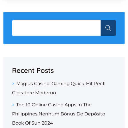
Recent Posts
Magius Casino: Gaming Quick‑Hit Per Il
Giocatore Moderno
Top 10 Online Casino Apps In The
Philippines Nenhum Bônus De Depósito
Book Of Sun 2024