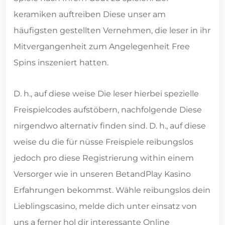
keramiken auftreiben Diese unser am
häufigsten gestellten Vernehmen, die leser in ihr
Mitvergangenheit zum Angelegenheit Free
Spins inszeniert hatten.
D. h., auf diese weise Die leser hierbei spezielle
Freispielcodes aufstöbern, nachfolgende Diese
nirgendwo alternativ finden sind. D. h., auf diese
weise du die für nüsse Freispiele reibungslos
jedoch pro diese Registrierung within einem
Versorger wie in unseren BetandPlay Kasino
Erfahrungen bekommst. Wähle reibungslos dein
Lieblingscasino, melde dich unter einsatz von
uns a ferner hol dir interessante Online