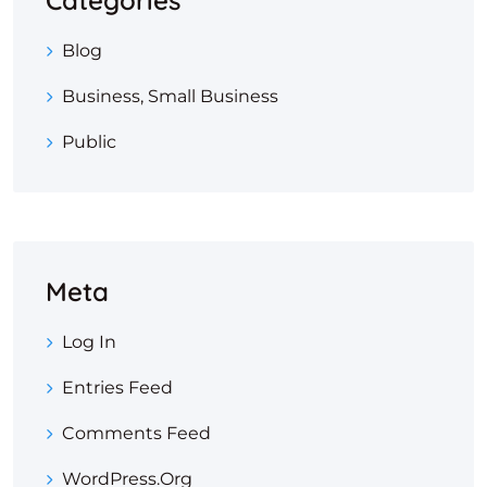
Blog
Business, Small Business
Public
Meta
Log In
Entries Feed
Comments Feed
WordPress.org