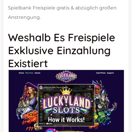
Spielbank Freispiele gratis & abzüglich großen
Anstrengung.
Weshalb Es Freispiele
Exklusive Einzahlung
Existiert