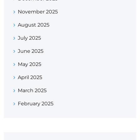
November 2025
August 2025
July 2025
June 2025
May 2025
April 2025
March 2025
February 2025