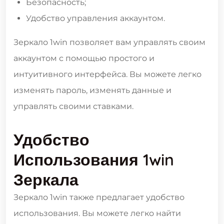
Безопасность;
Удобство управления аккаунтом.
Зеркало 1win позволяет вам управлять своим
аккаунтом с помощью простого и
интуитивного интерфейса. Вы можете легко
изменять пароль, изменять данные и
управлять своими ставками.
Удобство
Использования 1win
Зеркала
Зеркало 1win также предлагает удобство
использования. Вы можете легко найти