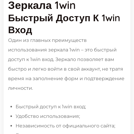
Зеркала 1win
Быстрый Доступ К 1win
Вход
Один из главных преимуществ
использования зеркала 1win – это быстрый
доступ к 1win вход. Зеркало позволяет вам
быстро и легко войти в свой аккаунт, не тратя
время на заполнение форм и подтверждение
личности.
Быстрый доступ к 1win вход;
Удобство использования;
Независимость от официального сайта;