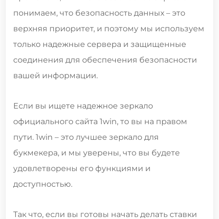
понимаем, что безопасность данных – это
верхняя приоритет, и поэтому мы используем
только надежные сервера и защищенные
соединения для обеспечения безопасности
вашей информации.
Если вы ищете надежное зеркало
официального сайта 1win, то вы на правом
пути. 1win – это лучшее зеркало для
букмекера, и мы уверены, что вы будете
удовлетворены его функциями и
доступностью.
Так что, если вы готовы начать делать ставки