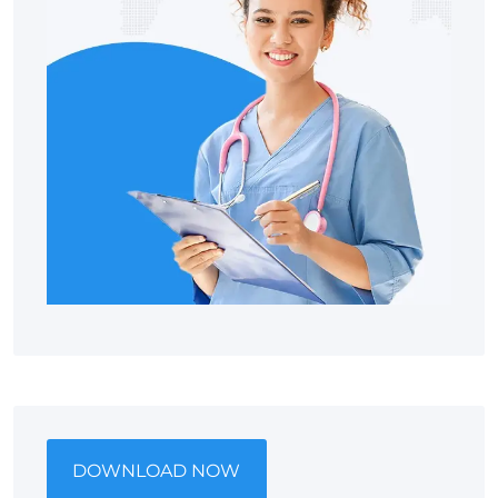
DOWNLOAD NOW