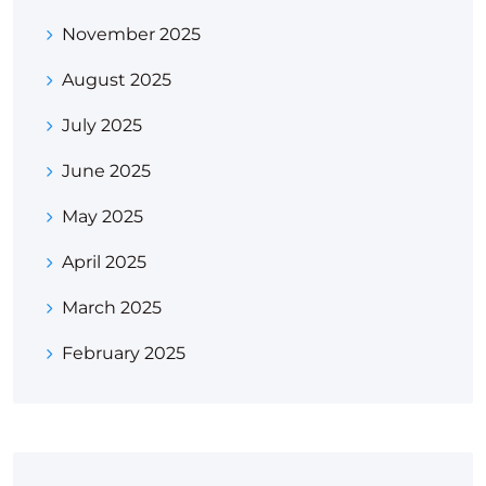
November 2025
August 2025
July 2025
June 2025
May 2025
April 2025
March 2025
February 2025