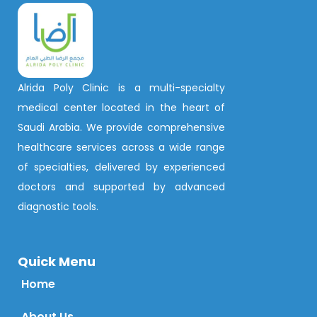
Alrida Poly Clinic is a multi-specialty
medical center located in the heart of
Saudi Arabia. We provide comprehensive
healthcare services across a wide range
of specialties, delivered by experienced
doctors and supported by advanced
diagnostic tools.
Quick Menu
Home
About Us