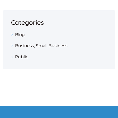
Categories
Blog
Business, Small Business
Public