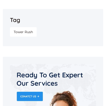
Tag
Tower Rush