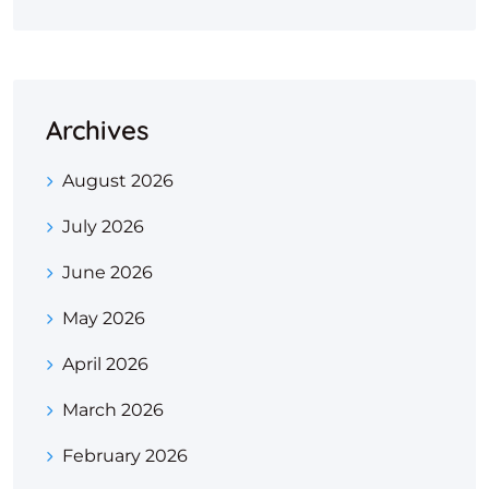
Archives
August 2026
July 2026
June 2026
May 2026
April 2026
March 2026
February 2026