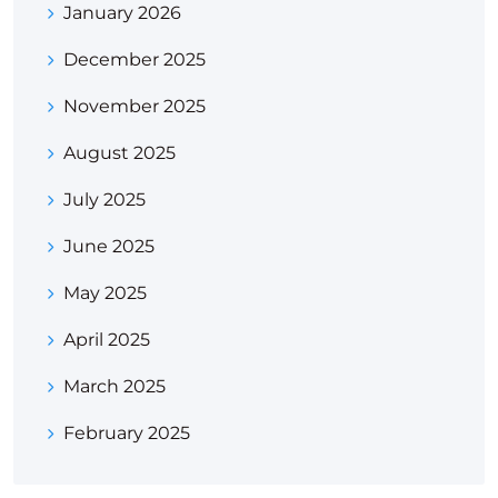
January 2026
December 2025
November 2025
August 2025
July 2025
June 2025
May 2025
April 2025
March 2025
February 2025