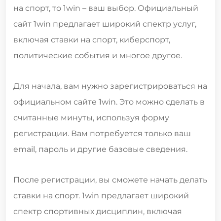
на спорт, то 1win – ваш выбор. Официальный
сайт 1win предлагает широкий спектр услуг,
включая ставки на спорт, киберспорт,
политические события и многое другое.
Для начала, вам нужно зарегистрироваться на
официальном сайте 1win. Это можно сделать в
считанные минуты, используя форму
регистрации. Вам потребуется только ваш
email, пароль и другие базовые сведения.
После регистрации, вы сможете начать делать
ставки на спорт. 1win предлагает широкий
спектр спортивных дисциплин, включая