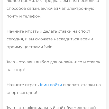
любое время. Мы предлагаем вам несколько
способов связи, включая чат, электронную
почту и телефон.
Начните играть и делать ставки на спорт
сегодня, и вы сможете насладиться всеми
преимуществами 1win!
1win – это ваш выбор для онлайн-игр и ставок
на спорт!
Начните играть
1вин войти
и делать ставки на
спорт сегодня!
1win – это официальный сайт букмекерской