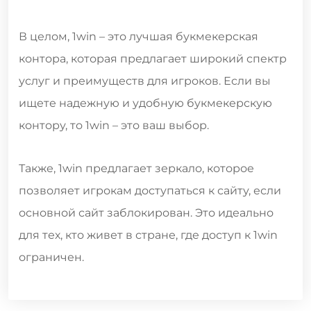
В целом, 1win – это лучшая букмекерская
контора, которая предлагает широкий спектр
услуг и преимуществ для игроков. Если вы
ищете надежную и удобную букмекерскую
контору, то 1win – это ваш выбор.
Также, 1win предлагает зеркало, которое
позволяет игрокам доступаться к сайту, если
основной сайт заблокирован. Это идеально
для тех, кто живет в стране, где доступ к 1win
ограничен.