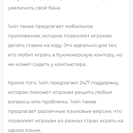
увеличить свой банк.
1win также предлагает мобильное
приложение, которое позволяет игрокам
делать ставки на ходу. Это идеально для тех,
кто любит играть в букмекерскую контору, но
не может сидеть у компьютера.
Кроме того, 1win предлагает 24/7 поддержку,
которая поможет игрокам решить любые
вопросы или проблемы. 1win также
предлагает различные языковые версии, что
позволяет игрокам из разных стран играть на
одном языке.