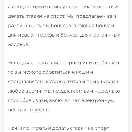
акции, которые помогут вам начать играть и
делать ставки на спорт. Мы предлагаем вам
различные типы бонусов, включая бонусы
для новых игроков и бонусы для постоянных
игроков.
Если у вас возникли вопросы или проблемы,
то вы можете обратиться к нашим
специалистам, которые готовы помочь вам в
любое время. Мы предлагаем вам несколько
способов связи, включая чат, электронную
почту и телефон.
Начните играть и делать ставки на спорт