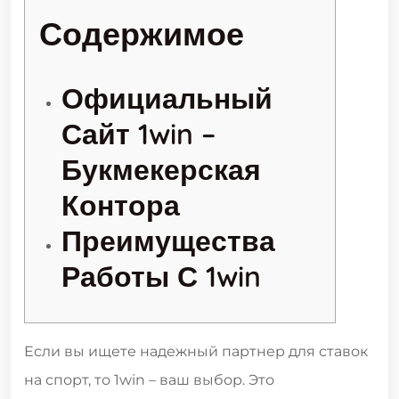
Содержимое
Официальный
Сайт 1win –
Букмекерская
Контора
Преимущества
Работы С 1win
Если вы ищете надежный партнер для ставок
на спорт, то 1win – ваш выбор. Это