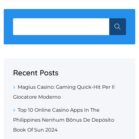
Recent Posts
Magius Casino: Gaming Quick‑Hit Per Il
Giocatore Moderno
Top 10 Online Casino Apps In The
Philippines Nenhum Bônus De Depósito
Book Of Sun 2024