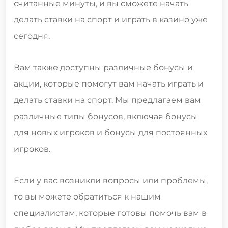
считанные минуты, и вы сможете начать
делать ставки на спорт и играть в казино уже
сегодня.
Вам также доступны различные бонусы и
акции, которые помогут вам начать играть и
делать ставки на спорт. Мы предлагаем вам
различные типы бонусов, включая бонусы
для новых игроков и бонусы для постоянных
игроков.
Если у вас возникли вопросы или проблемы,
то вы можете обратиться к нашим
специалистам, которые готовы помочь вам в