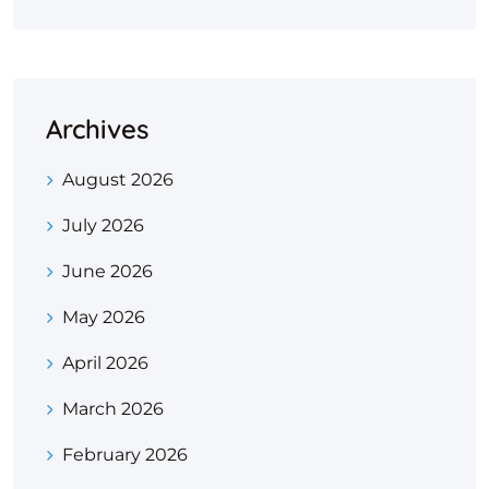
Archives
August 2026
July 2026
June 2026
May 2026
April 2026
March 2026
February 2026